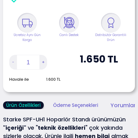
Ücretsiz Aynı Gün
Canlı Destek
Distribütör Garantili
Kargo
Ürün
1.650
TL
Havale ile
1.600
TL
Yorumlar 
Ürün Özellikleri
Ödeme Seçenekleri
Starke SPF-UH1 Hoparlör Standı ürünümüzün
"içeriği"
ve "
teknik
özellikleri
" çok yakında
sizlerle olacak. Ürünle ilgili
hemen
bilgi
almak