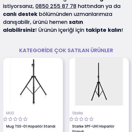
istiyorsanız,
0850 255 87 78
hattından ya da
canlı
destek
bölümünden uzmanlarımıza
danışabilir, ürünü hemen
satın
alabilirsiniz
! Ürünün içeriği için
takipte
kalın
!
KATEGORIDE ÇOK SATILAN ÜRÜNLER
MUG
Starke
Mug TSS-01 Hoparlör Standı
Starke SPF-UH1 Hoparlör
Standı