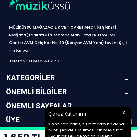
MÜZİKÜSSÜ MAĞAZACILIK VE TİCARET ANONİM ŞİRKETİ
Mağaza(Tadilatta) :Esentepe Mah. Ecza Sk. No:4 Pol
Center AVM Giriş Kat No:43 (Kanyon AVM Yanı) Levent Şişli
- İstanbul
Telefon : 0 850 255 87 78
KATEGORILER
ÖNEMLI BILGILER
ÖNEMLI SAYFALAR
x
Çerez Kullanımı
ÜYE
Kişisel verileriniz, hizmetlerimizin daha
iyi bir şekilde sunulması için mevzuata
design by jetpack | www.müziküssü.com | copyright ©2022 Tüm hakları saklıdır.
uygun bir şekilde toplanıp işlenir.