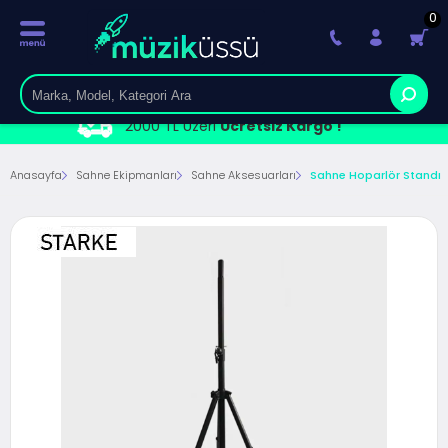
0
2000 TL Üzeri
Ücretsiz Kargo !
Anasayfa
Sahne Ekipmanları
Sahne Aksesuarları
Sahne Hoparlör Standı