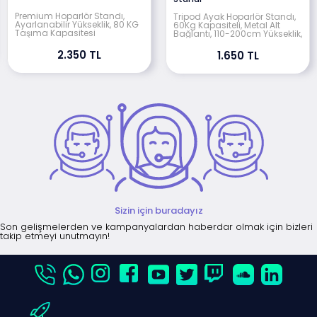
Premium Hoparlör Standı,
Tripod Ayak Hoparlör Standı,
Ayarlanabilir Yükseklik, 80 KG
60Kg Kapasiteli, Metal Alt
Taşıma Kapasitesi
Bağlantı, 110-200cm Yükseklik,
2.350 TL
1.650 TL
Sizin için buradayız
Son gelişmelerden ve kampanyalardan haberdar olmak için bizleri
takip etmeyi unutmayın!