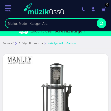
0
2000 TL Üzeri
Ücretsiz Kargo !
Anasayfa
Stüdyo Ekipmanları
Stüdyo Mikrofonları