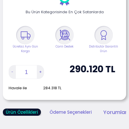
Bu Ürün Kategorisinde En Çok Satanlarda
Ücretsiz Aynı Gün
Canlı Destek
Distribütör Garantili
Kargo
Ürün
290.120
TL
Havale ile
284.318
TL
Yorumlar 
Ürün Özellikleri
Ödeme Seçenekleri