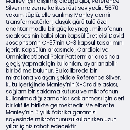
Manley için alışılmış olduğu gibi, Reference
Silver malzeme kalitesi üst seviyedir. 5670
vakum tüplü, elle sarılmış Manley demir
transformatörleri, düşük gürültülü özel
anahtar modlu bir güç kaynağı, mikrofonun
sıcak sesinin kalbi olan kapsül üreticisi David
Josephson’ın C-37’nin C-3 kapsül tasarımını
içerir. Kapsülün arkasında, Cardioid ve
Omnidirectional Polar Pattern’lar arasında
geçiş yapmak için kullanılan, ayarlanabilir
bir bölme bulunur. Bu kalibrede bir
mikrofona yakışan şekilde Reference Silver,
kutu içeriğinde Manley’nin X-Cradle askısı,
sağlam bir saklama kutusu ve mikrofonun
kullanılmadığı zamanlar saklanması için deri
bir kılıf ile birlikte gelmektedir. Ve elbette
Manley’nin 5 yıllık fabrika garantisi
sayesinde mikrofonunuzu kullanırken uzun
yıllar içiniz rahat edecektir.