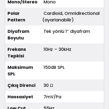
Mono/Stereo
Mono
Polar
Cardioid, Omnidirectional
Pattern
(ayarlanabilir)
Diyafram
Tek yönlü 1” diyafram
Boyutu
Frekans
10Hz – 30kHz
Tepkisi
Maksimum
150dB SPL
SPL
Çıkış Direnci
30 Ω
Hassasiyet
7mV/Pa
Low Cut
55Hz