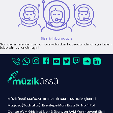
Sizin için buradayız
Son gelişmelerden ve kampanyalardan haberdar olmak için bizleri
takip etmeyi unutmayın!
MÜZİKÜSSÜ MAĞAZACILIK VE TİCARET ANONİM ŞİRKETİ
Mağaza(Tadilatta) :Esentepe Mah. Ecza Sk. No:4 Pol
Center AVM Giriş Kat No:43 (Kanyon AVM Yanı) Levent Şişli