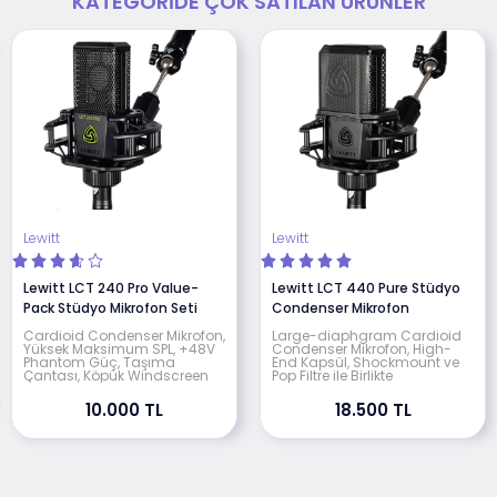
KATEGORIDE ÇOK SATILAN ÜRÜNLER
Lewitt
Lewitt
Lewitt LCT 240 Pro Value-
Lewitt LCT 440 Pure Stüdyo
Pack Stüdyo Mikrofon Seti
Condenser Mikrofon
Cardioid Condenser Mikrofon,
Large-diaphgram Cardioid
Yüksek Maksimum SPL, +48V
Condenser Mikrofon, High-
Phantom Güç, Taşıma
End Kapsül, Shockmount ve
Çantası, Köpük Windscreen
Pop Filtre ile Birlikte
10.000 TL
18.500 TL