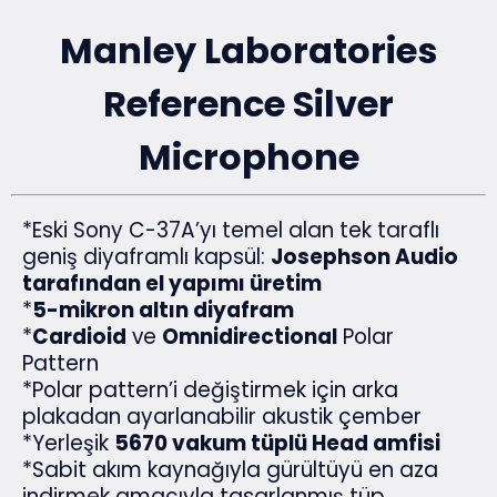
Manley Laboratories
Reference Silver
Microphone
*Eski Sony C-37A’yı temel alan tek taraflı
geniş diyaframlı kapsül:
Josephson Audio
tarafından el yapımı üretim
*
5-mikron altın diyafram
*
Cardioid
ve
Omnidirectional
Polar
Pattern
*Polar pattern’i değiştirmek için arka
plakadan ayarlanabilir akustik çember
*Yerleşik
5670 vakum tüplü Head amfisi
*Sabit akım kaynağıyla gürültüyü en aza
indirmek amacıyla tasarlanmış tüp