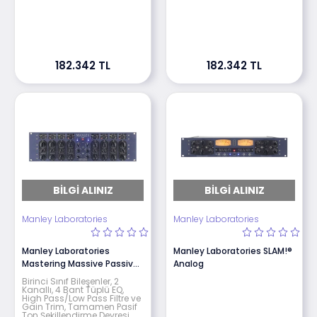
182.342 TL
182.342 TL
BILGI ALINIZ
BILGI ALINIZ
Manley Laboratories
Manley Laboratories
Manley Laboratories
Manley Laboratories SLAM!®
Mastering Massive Passive
Analog
Stereo EQ
Birinci Sınıf Bileşenler, 2
Kanallı, 4 Bant Tüplü EQ,
High Pass/Low Pass Filtre ve
Gain Trim, Tamamen Pasif
Ton Şekillendirme Devresi