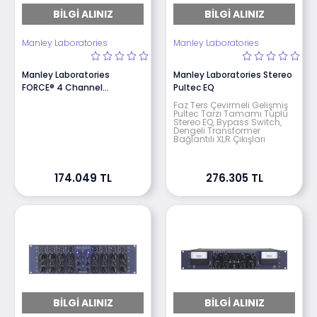
BILGI ALINIZ
BILGI ALINIZ
Manley Laboratories
Manley Laboratories
Manley Laboratories
Manley Laboratories Stereo
FORCE® 4 Channel
Pultec EQ
Microphone Preamplifier
Faz Ters Çevirmeli Gelişmiş
Pultec Tarzı Tamamı Tüplü
Stereo EQ, Bypass Switch,
Dengeli Transformer
Bağlantılı XLR Çıkışları
174.049 TL
276.305 TL
BILGI ALINIZ
BILGI ALINIZ