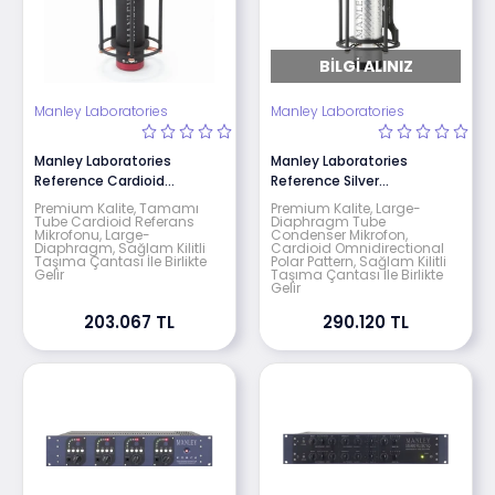
BILGI ALINIZ
Manley Laboratories
Manley Laboratories
Manley Laboratories
Manley Laboratories
Reference Cardioid
Reference Silver
Microphone
Microphone
Premium Kalite, Tamamı
Premium Kalite, Large-
Tube Cardioid Referans
Diaphragm Tube
Mikrofonu, Large-
Condenser Mikrofon,
Diaphragm, Sağlam Kilitli
Cardioid Omnidirectional
Taşıma Çantası İle Birlikte
Polar Pattern, Sağlam Kilitli
Gelir
Taşıma Çantası İle Birlikte
Gelir
203.067 TL
290.120 TL