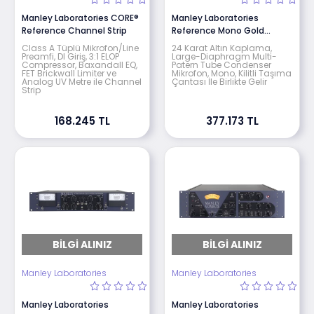
Manley Laboratories CORE®
Manley Laboratories
Reference Channel Strip
Reference Mono Gold
Microphone
Class A Tüplü Mikrofon/Line
24 Karat Altın Kaplama,
Preamfi, DI Giriş, 3:1 ELOP
Large-Diaphragm Multi-
Compressor, Baxandall EQ,
Patern Tube Condenser
FET Brickwall Limiter ve
Mikrofon, Mono, Kilitli Taşıma
Analog UV Metre ile Channel
Çantası İle Birlikte Gelir
Strip
168.245 TL
377.173 TL
BILGI ALINIZ
BILGI ALINIZ
Manley Laboratories
Manley Laboratories
Manley Laboratories
Manley Laboratories