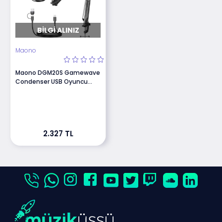
BILGI ALINIZ
Maono
Maono DGM20S Gamewave
Condenser USB Oyuncu
Mikrofon
2.327 TL