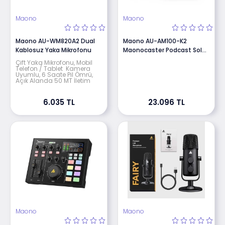
Maono
Maono
Maono AU-WM820A2 Dual
Maono AU-AM100-K2
Kablosuz Yaka Mikrofonu
Maonocaster Podcast Solo
Studio
Çift Yaka Mikrofonu, Mobil
Telefon / Tablet Kamera
Uyumlu, 6 Saate Pil Ömrü,
Açık Alanda 50 MT İletim
6.035 TL
23.096 TL
Maono
Maono