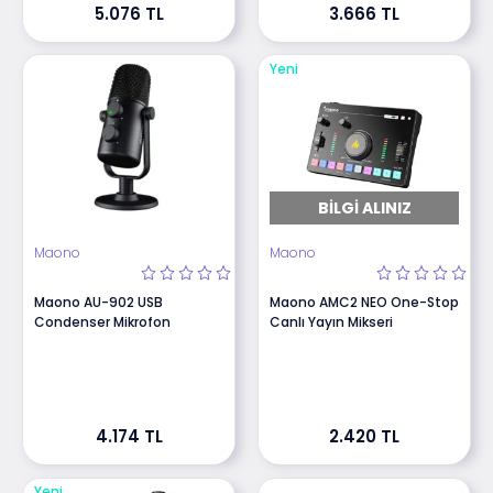
5.076 TL
3.666 TL
Yeni
BILGI ALINIZ
Maono
Maono
Maono AU-902 USB
Maono AMC2 NEO One-Stop
Condenser Mikrofon
Canlı Yayın Mikseri
4.174 TL
2.420 TL
Yeni