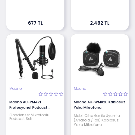
677 TL
2.482 TL
Maono
Maono
Maono AU-PM421
Maono AU-WM820 Kablosuz
Profesyonel Podcast
Yaka Mikrofonu
Mikrofon Seti
Condenser Mikrofonlu
Mobil Cihazlar ile Uyumlu
Podcast Seti
(Android / İos) Kablosuz
Yaka Mikrofonu