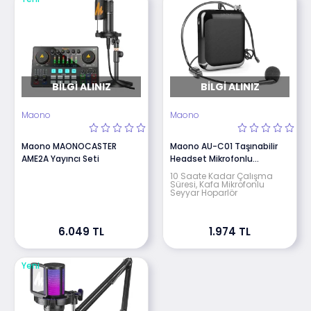
BILGI ALINIZ
BILGI ALINIZ
Maono
Maono
Maono MAONOCASTER
Maono AU-C01 Taşınabilir
AME2A Yayıncı Seti
Headset Mikrofonlu
Hoparlör
10 Saate Kadar Çalışma
Süresi, Kafa Mikrofonlu
Seyyar Hoparlör
6.049 TL
1.974 TL
Yeni