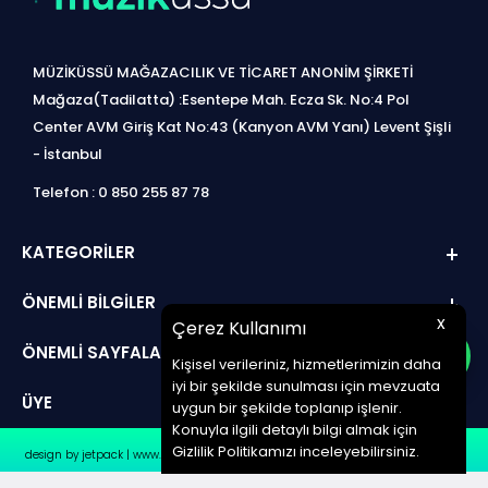
MÜZİKÜSSÜ MAĞAZACILIK VE TİCARET ANONİM ŞİRKETİ
Mağaza(Tadilatta) :Esentepe Mah. Ecza Sk. No:4 Pol
Center AVM Giriş Kat No:43 (Kanyon AVM Yanı) Levent Şişli
- İstanbul
Telefon : 0 850 255 87 78
KATEGORILER
ÖNEMLI BILGILER
x
Çerez Kullanımı
ÖNEMLI SAYFALAR
Kişisel verileriniz, hizmetlerimizin daha
iyi bir şekilde sunulması için mevzuata
ÜYE
uygun bir şekilde toplanıp işlenir.
Konuyla ilgili detaylı bilgi almak için
Gizlilik Politikamızı inceleyebilirsiniz.
design by jetpack | www.müziküssü.com | copyright ©2022 Tüm hakları saklıdır.