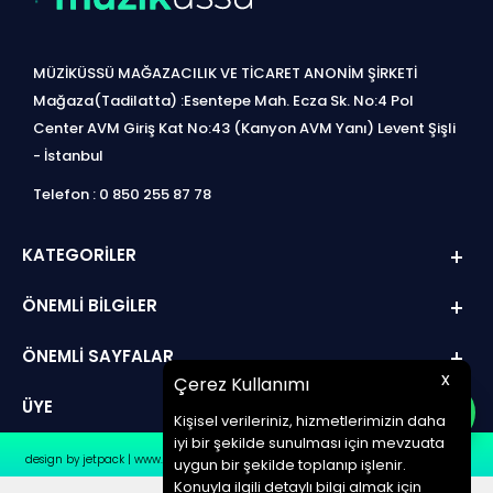
MÜZİKÜSSÜ MAĞAZACILIK VE TİCARET ANONİM ŞİRKETİ
Mağaza(Tadilatta) :Esentepe Mah. Ecza Sk. No:4 Pol
Center AVM Giriş Kat No:43 (Kanyon AVM Yanı) Levent Şişli
- İstanbul
Telefon : 0 850 255 87 78
KATEGORILER
ÖNEMLI BILGILER
ÖNEMLI SAYFALAR
x
Çerez Kullanımı
ÜYE
Kişisel verileriniz, hizmetlerimizin daha
iyi bir şekilde sunulması için mevzuata
design by jetpack | www.müziküssü.com | copyright ©2022 Tüm hakları saklıdır.
uygun bir şekilde toplanıp işlenir.
Konuyla ilgili detaylı bilgi almak için