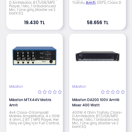
D Amfilikatör, BT/USB/MP3
Trafolu
Amfi
, DSP'li, Class D
Player, 1 Mic, 1 Unbalanced
Mic, 1 Line giriş ,Master ve 2
bant EQ
19.430 TL
58.656 TL
Mikafon
Mikafon
Mikafon MTX44V Matrix
Mikafon DA200 100V Amfili
Amfi
Mixer 400 Watt
4x4 Class-D Kompakt
400W 4 Ohm Trafolu Class-
Matriks Amplifikator, 4 x 110W
D Amfilikatör, BT/USB/MP3
4 ohm, 2 BT / MP3 Player, Her
Player, 1 Mic, 1 Unbalanced
Giriş ve Çıkış için Full Control,
Mic, 1 Line giriş ,Master ve 2
bant EQ