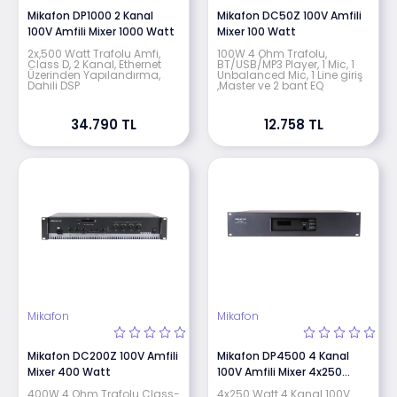
Mikafon DP1000 2 Kanal
Mikafon DC50Z 100V Amfili
100V Amfili Mixer 1000 Watt
Mixer 100 Watt
2x,500 Watt Trafolu Amfi,
100W 4 Ohm Trafolu,
Class D, 2 Kanal, Ethernet
BT/USB/MP3 Player, 1 Mic, 1
Üzerinden Yapılandırma,
Unbalanced Mic, 1 Line giriş
Dahili DSP
,Master ve 2 bant EQ
34.790 TL
12.758 TL
Mikafon
Mikafon
Mikafon DC200Z 100V Amfili
Mikafon DP4500 4 Kanal
Mixer 400 Watt
100V Amfili Mixer 4x250
Watt
400W 4 Ohm Trafolu Class-
4x250 Watt 4 Kanal 100V