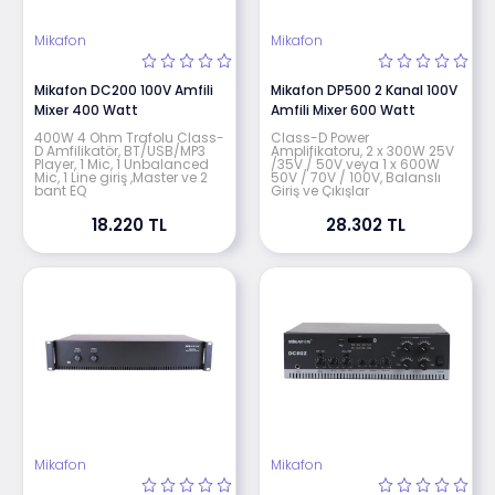
Mikafon
Mikafon
Mikafon DC200 100V Amfili
Mikafon DP500 2 Kanal 100V
Mixer 400 Watt
Amfili Mixer 600 Watt
400W 4 Ohm Trafolu Class-
Class-D Power
D Amfilikatör, BT/USB/MP3
Amplifikatoru, 2 x 300W 25V
Player, 1 Mic, 1 Unbalanced
/35V / 50V veya 1 x 600W
Mic, 1 Line giriş ,Master ve 2
50V / 70V / 100V, Balanslı
bant EQ
Giriş ve Çıkışlar
18.220 TL
28.302 TL
Mikafon
Mikafon