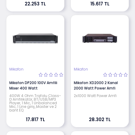
22.253 TL
15.617 TL
Mikafon
Mikafon
Mikafon DP200 100V Amfili
Mikafon XD2000 2 Kanal
Mixer 400 Watt
2000 Watt Power Amfi
400W 4 Ohm Trafolu Class-
2x1000 Watt Power Amfi
D Amfilikatör, BT/USB/MP3
Player, 1 Mic, 1 Unbalanced
Mic, 1 Line giriş ,Master ve 2
bant EQ
17.817 TL
28.302 TL