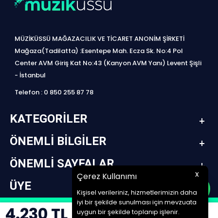
MÜZİKÜSSÜ MAĞAZACILIK VE TİCARET ANONİM ŞİRKETİ
Mağaza(Tadilatta) :Esentepe Mah. Ecza Sk. No:4 Pol
Center AVM Giriş Kat No:43 (Kanyon AVM Yanı) Levent Şişli
- İstanbul
Telefon : 0 850 255 87 78
KATEGORILER
ÖNEMLI BILGILER
ÖNEMLI SAYFALAR
x
Çerez Kullanımı
ÜYE
Kişisel verileriniz, hizmetlerimizin daha
iyi bir şekilde sunulması için mevzuata
4.230
TL
design by jetpack | www.müziküssü.com | copyright ©2022 Tüm hakları saklıdır.
uygun bir şekilde toplanıp işlenir.