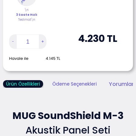
\n
3 Saate Hızlı
Teslimat\n
4.230
TL
Havale ile
4.145
TL
Yorumlar 
Ürün Özellikleri
Ödeme Seçenekleri
MUG SoundShield M-3
Akustik Panel Seti