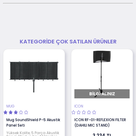
KATEGORIDE ÇOK SATILAN ÜRÜNLER
BILGI ALINIZ
MUG
ICON
Mug SoundShield P-5 Akustik
ICON RF-01-REFLEXION FILTER
Panel Seti
(DAHILI MIC STAND)
Yüksek Kalite, 5 Parça Akustik
3.234 TL