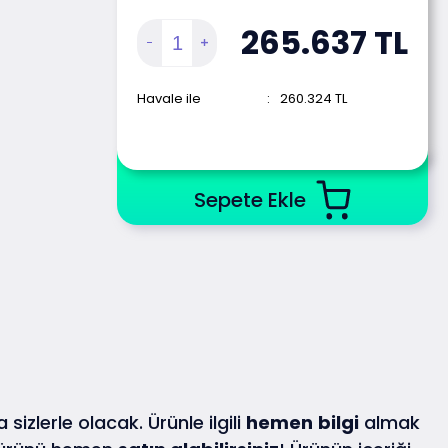
265.637
TL
Havale ile
:
260.324
TL
Sepete Ekle
 sizlerle olacak. Ürünle ilgili
hemen
bilgi
almak