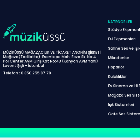
KATEGORILER
Stüdyo Ekipmanl
DJ Ekipmanları
Sahne Ses ve Işık
MÜZİKÜSSÜ MAĞAZACILIK VE TİCARET ANONİM ŞİRKETİ
Mağaza(Tadilatta) :Esentepe Mah. Ecza Sk. No:4
Mikrofonlar
Pol Center AVM Giriş Kat No:43 (Kanyon AVM Yanı)
Levent Şişli - İstanbul
Hoparlör
Telefon : 0 850 255 87 78
Kulaklıklar
Ev Sinema ve Hi F
Mağaza Ses Sis
Işık Sistemleri
Cafe Ses Sistem