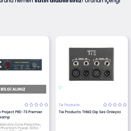
 ürünü hemen
satın alabilirsiniz
! Ürünün içeriği
BILGI ALINIZ
e
Tie Products
 Project PRE-73 Premier
Tie Products THM2 Dip Ses Önleyici
Preamp
 Mikrofon/Line Preamfisi,
 Phantom Power, 80Hz -