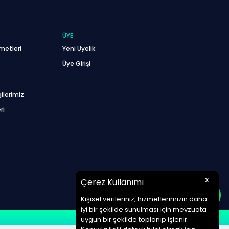
ÜYE
metleri
Yeni Üyelik
Üye Girişi
ilerimiz
ri
x
Çerez Kullanımı
Kişisel verileriniz, hizmetlerimizin daha
iyi bir şekilde sunulması için mevzuata
uygun bir şekilde toplanıp işlenir.