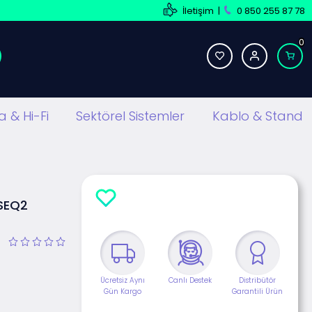
İletişim
|
0 850 255 87 78
0
 & Hi-Fi
Sektörel Sistemler
Kablo & Stand
NSEQ2
Ücretsiz Aynı
Canlı Destek
Distribütör
Gün Kargo
Garantili Ürün