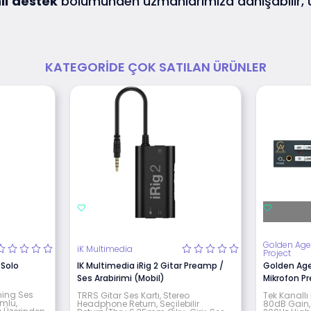
lı
destek
bölümünden uzmanlarımıza danışabilir,
KATEGORIDE ÇOK SATILAN ÜRÜNLER
Golden Ag
iK Multimedia
Project
 Solo
IK Multimedia iRig 2 Gitar Preamp /
Golden Age
Ses Arabirimi (Mobil)
Mikrofon 
ming Ses
TRRS Gitar Ses Kartı, Stereo
Tek Kanallı
umlu,
Headphone Return, Seçilebilir
80dB Gain,