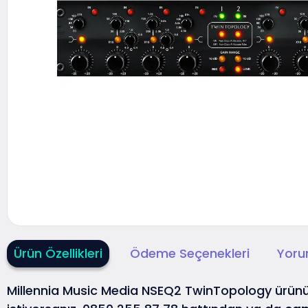
Ürün Özellikleri
Ödeme Seçenekleri
Yoru
Millennia Music Media NSEQ2 TwinTopology ürü