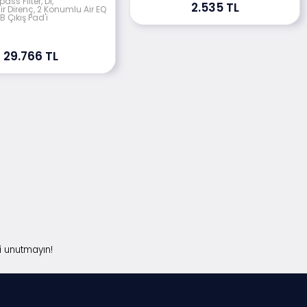
ss Filter, DI,
2.535 TL
ilir Direnç, 2 Konumlu Air EQ
B Çıkış Pad'i
29.766 TL
i unutmayın!