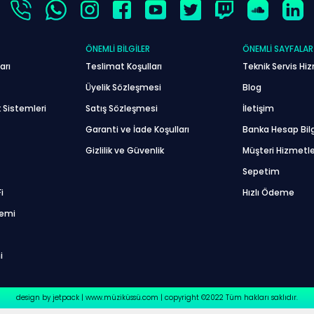
ÖNEMLI BILGILER
ÖNEMLI SAYFALAR
arı
Teslimat Koşulları
Teknik Servis Hiz
Üyelik Sözleşmesi
Blog
 Sistemleri
Satış Sözleşmesi
İletişim
Garanti ve İade Koşulları
Banka Hesap Bilg
Gizlilik ve Güvenlik
Müşteri Hizmetle
Sepetim
i
Hızlı Ödeme
temi
i
design by jetpack | www.müziküssü.com | copyright ©2022 Tüm hakları saklıdır.