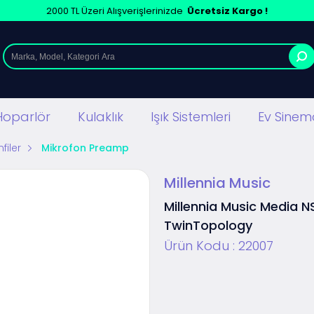
2000 TL Üzeri Alışverişlerinizde
Ücretsiz Kargo !
Hoparlör
Kulaklık
Işık Sistemleri
Ev Sinema
filer
Mikrofon Preamp
Millennia Music
Millennia Music Media 
TwinTopology
Ürün Kodu :
22007