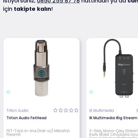
istiyorsanız,
0850 255 87 78
hattından ya da
can
için
takipte
kalın
!
Triton Audio
iK Multimedia
Triton Audio FetHead
IK Multimedia iRig Stream
FET-Tarzı In-line (Hat-içi) Mikrofon
3-Giriş, Mono-Çıkış Strea
Preamfi
Kartı, Mobil Cihazlarla Uy