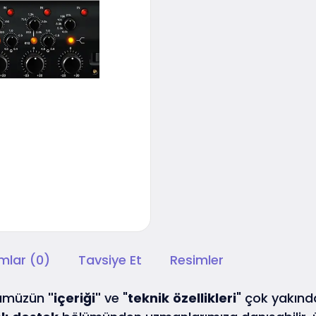
mlar (0)
Tavsiye Et
Resimler
nümüzün
"içeriği"
ve "
teknik
özellikleri
" çok yakında