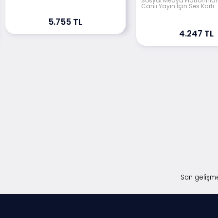
Sosyal Medya Platformlar
Canlı Yayın İçin Ses Kartı
5.755 TL
4.247 TL
Son gelişme