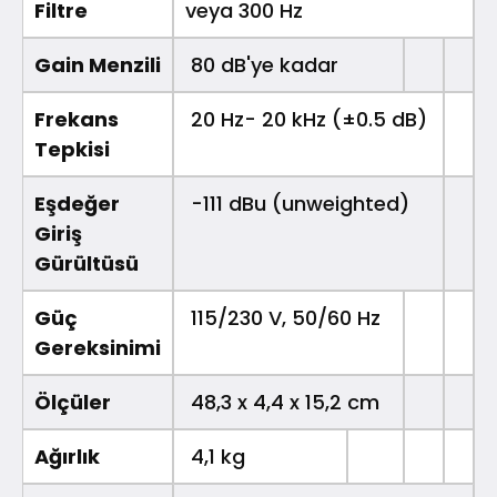
Filtre
veya 300 Hz
Gain Menzili
80 dB'ye kadar
Frekans
20 Hz- 20 kHz (±0.5 dB)
Tepkisi
Eşdeğer
-111 dBu (unweighted)
Giriş
Gürültüsü
Güç
115/230 V, 50/60 Hz
Gereksinimi
Ölçüler
48,3 x 4,4 x 15,2 cm
Ağırlık
4,1 kg