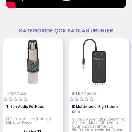
KATEGORIDE ÇOK SATILAN ÜRÜNLER
Triton Audio
iK Multimedia
Triton Audio FetHead
IK Multimedia iRig Stream
Solo
FET-Tarzı In-line (Hat-içi)
3-Giriş, Mono-Çıkış Streaming
Mikrofon Preamfi
Ses Kartı, Mobil Cihazlarla
Uyumlu, Sosyal Medya
Platformları Üzerinden Canlı
5.755 TL