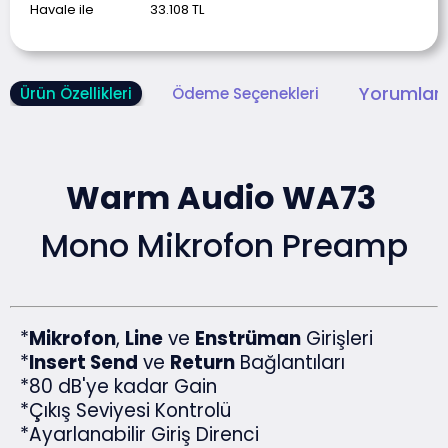
Havale ile
33.108
TL
Yorumlar 
Ürün Özellikleri
Ödeme Seçenekleri
Warm Audio WA73
Mono Mikrofon Preamp
*
Mikrofon
,
Line
ve
Enstrüman
Girişleri
*
Insert Send
ve
Return
Bağlantıları
*80 dB'ye kadar Gain
*Çıkış Seviyesi Kontrolü
*Ayarlanabilir Giriş Direnci