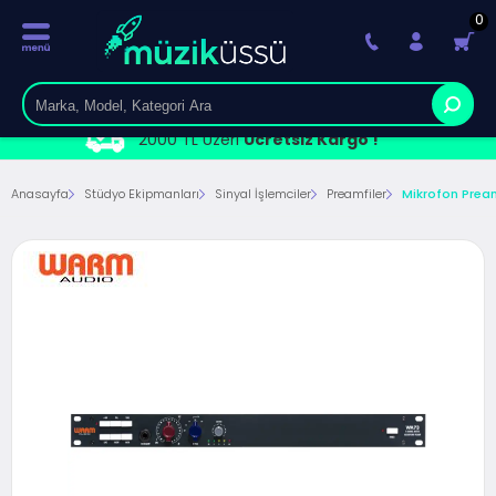
0
2000 TL Üzeri
Ücretsiz Kargo !
Anasayfa
Stüdyo Ekipmanları
Sinyal İşlemciler
Preamfiler
Mikrofon Pre