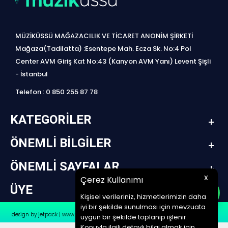
MÜZİKÜSSÜ MAĞAZACILIK VE TİCARET ANONİM ŞİRKETİ
Mağaza(Tadilatta) :Esentepe Mah. Ecza Sk. No:4 Pol
Center AVM Giriş Kat No:43 (Kanyon AVM Yanı) Levent Şişli
- İstanbul
Telefon : 0 850 255 87 78
KATEGORILER
ÖNEMLI BILGILER
ÖNEMLI SAYFALAR
x
Çerez Kullanımı
ÜYE
Kişisel verileriniz, hizmetlerimizin daha
iyi bir şekilde sunulması için mevzuata
design by jetpack | www.müziküssü.com | copyright ©2022 Tüm hakları saklıdır.
uygun bir şekilde toplanıp işlenir.
Konuyla ilgili detaylı bilgi almak için