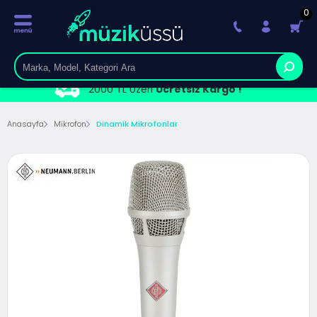
0
2000 TL Üzeri
Ücretsiz Kargo !
Anasayfa
Mikrofon
Dinamik Mikrofonlar