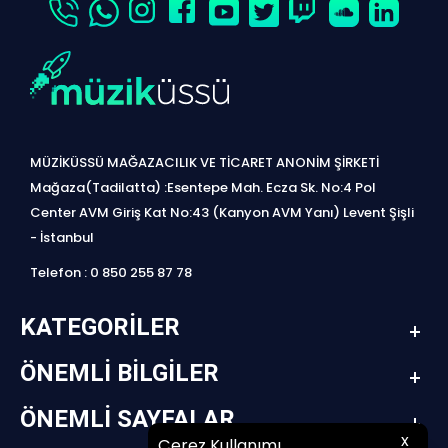
MÜZİKÜSSÜ MAĞAZACILIK VE TİCARET ANONİM ŞİRKETİ
Mağaza(Tadilatta) :Esentepe Mah. Ecza Sk. No:4 Pol
Center AVM Giriş Kat No:43 (Kanyon AVM Yanı) Levent Şişli
- İstanbul
Telefon : 0 850 255 87 78
KATEGORILER
ÖNEMLI BILGILER
ÖNEMLI SAYFALAR
x
Çerez Kullanımı