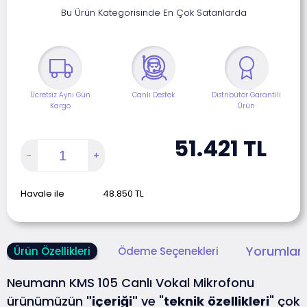
Bu Ürün Kategorisinde En Çok Satanlarda
Ücretsiz Aynı Gün
Canlı Destek
Distribütör Garantili
Kargo
Ürün
51.421
TL
Havale ile
48.850
TL
Yorumlar 
Ürün Özellikleri
Ödeme Seçenekleri
Neumann KMS 105 Canlı Vokal Mikrofonu
ürünümüzün
"içeriği"
ve "
teknik
özellikleri
" çok