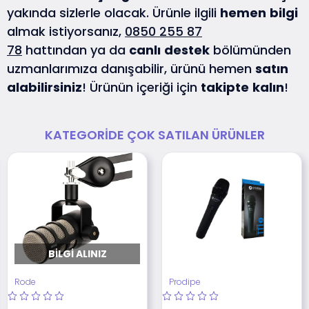
yakında sizlerle olacak. Ürünle ilgili
hemen
bilgi
almak istiyorsanız,
0850 255 87
78
hattından ya da
canlı
destek
bölümünden
uzmanlarımıza danışabilir, ürünü hemen
satın
alabilirsiniz
! Ürünün içeriği için
takipte
kalın
!
KATEGORIDE ÇOK SATILAN ÜRÜNLER
BILGI ALINIZ
Rode
Prodipe