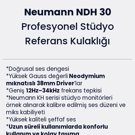
Neumann NDH 30
Profesyonel Stüdyo
Referans Kulaklığı
*Doğrusal ses dengesi
*Yüksek Gauss değerli
Neodymium
mıknatıslı 38mm Driver
’lar
*Geniş
12Hz–34kHz
frekans tepkisi
*Neumann KH serisi stüdyo monitörleri
örnek alınarak kalibre edilmiş ses düzeni ve
miks kabiliyeti
*Yüksek kaliteli şeffaf ses
*
Uzun süreli kullanımlarda konforlu
kullanım ve kolay taşıma