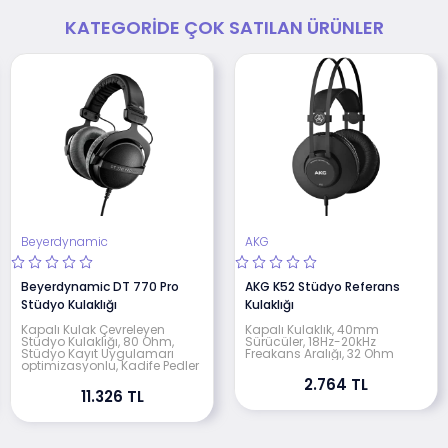
KATEGORIDE ÇOK SATILAN ÜRÜNLER
Beyerdynamic
AKG
Beyerdynamic DT 770 Pro
AKG K52 Stüdyo Referans
Stüdyo Kulaklığı
Kulaklığı
Kapalı Kulak Çevreleyen
Kapalı Kulaklık, 40mm
Stüdyo Kulaklığı, 80 Ohm,
Sürücüler, 18Hz-20kHz
Stüdyo Kayıt Uygulamarı
Freakans Aralığı, 32 Ohm
optimizasyonlu, Kadife Pedler
2.764 TL
11.326 TL