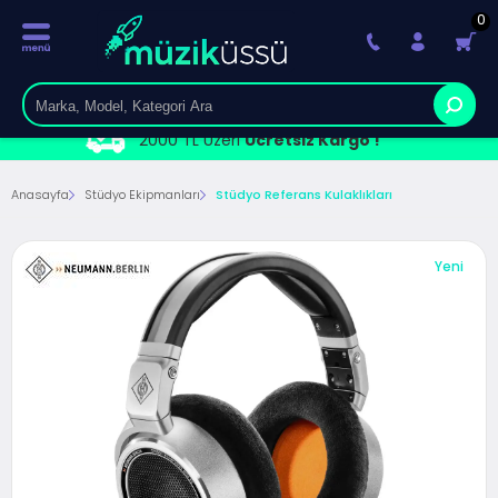
0
2000 TL Üzeri
Ücretsiz Kargo !
Anasayfa
Stüdyo Ekipmanları
Stüdyo Referans Kulaklıkları
Yeni