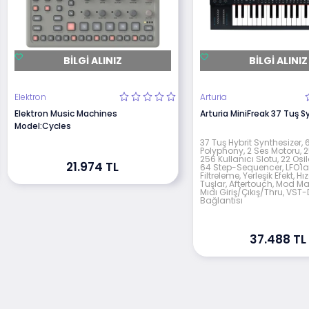
BILGI ALINIZ
BILGI ALINIZ
Elektron
Arturia
Elektron Music Machines
Arturia MiniFreak 37 Tuş S
Model:Cycles
37 Tuş Hybrit Synthesizer, 6
Polyphony, 2 Ses Motoru, 
256 Kullanıcı Slotu, 22 Osi
21.974 TL
64 Step-Sequencer, LFO'la
Filtreleme, Yerleşik Efekt, H
Tuşlar, Aftertouch, Mod Matr
Mıdı Giriş/Çıkış/Thru, VS
Bağlantısı
37.488 TL