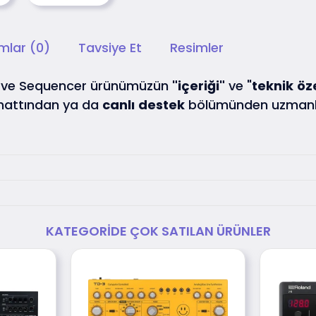
mlar (0)
Tavsiye Et
Resimler
er ve Sequencer ürünümüzün
"içeriği"
ve "
teknik
öze
hattından ya da
canlı
destek
bölümünden uzmanla
KATEGORIDE ÇOK SATILAN ÜRÜNLER