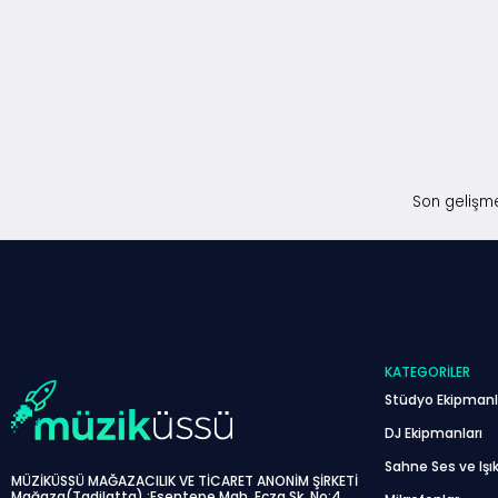
Son gelişme
KATEGORILER
Stüdyo Ekipmanl
DJ Ekipmanları
Sahne Ses ve Işık
MÜZİKÜSSÜ MAĞAZACILIK VE TİCARET ANONİM ŞİRKETİ
Mağaza(Tadilatta) :Esentepe Mah. Ecza Sk. No:4