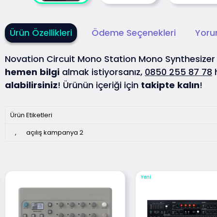
Ürün Özellikleri
Ödeme Seçenekleri
Yoru
Novation Circuit Mono Station Mono Synthesiz
hemen
bilgi
almak istiyorsanız,
0850 255 87 78
alabilirsiniz
! Ürünün içeriği için
takipte
kalın
!
Ürün Etiketleri
,
açılış kampanya 2
Yeni