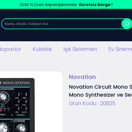
2000 TL Üzeri Alışverişlerinizde
Ücretsiz Kargo !
Hoparlör
Kulaklık
Işık Sistemleri
Ev Sinema
Novation
Novation Circuit Mono 
Mono Synthesizer ve S
Ürün Kodu :
20825