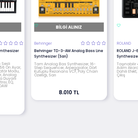
BILGI ALINIZ
Behringer
ROLAND
ynthesizer
Behringer TD-3-AM Analog Bass Line
ROLAND J-6
Synthesizer (Sarı)
Synthesize
 Sesli
Tam Analog Bas Synthesizer, 16-
Taşınabilir
256 Ön Ayar,
Step Sequencer, Arpeggiator, Dört
Adım Akord 
latör Modu,
Kutuplu Rezonans VCF, Poly Chain
Dahili Efekt
r, Analog
Özelliği, Sarı
Çıkış
ıza Duyarlı
isi, EQ,
T-DAW
8.010 TL