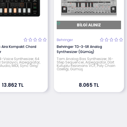
BILGI ALINIZ
Behringer
 Aira Kompakt Chord
Behringer TD-3-SR Analog
r
Synthesizer (Gümüş)
 4-Voice Synthesizer, 64
Tam Analog Bas Synthesizer, 16-
Sıralayıcı, Arpeggiator,
Step Sequencer, Arpeggiator, Dört
, Audio, MIDI, Sync Giriş/
Kutuplu Rezonans VCF, Poly Chain
Özelliği, Gümüş
13.862 TL
8.065 TL