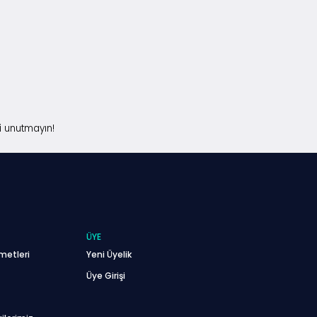
i unutmayın!
ÜYE
metleri
Yeni Üyelik
Üye Girişi