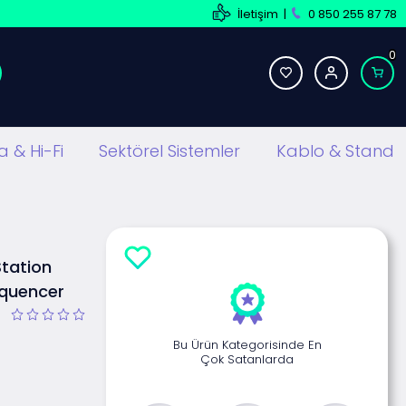
İletişim
|
0 850 255 87 78
0
 & Hi-Fi
Sektörel Sistemler
Kablo & Stand
Station
equencer
Bu Ürün Kategorisinde En
Çok Satanlarda