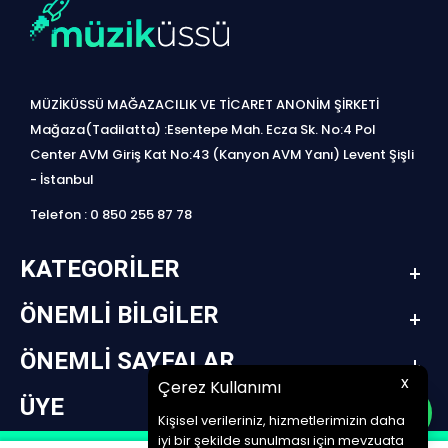
MÜZİKÜSSÜ MAĞAZACILIK VE TİCARET ANONİM ŞİRKETİ
Mağaza(Tadilatta) :Esentepe Mah. Ecza Sk. No:4 Pol
Center AVM Giriş Kat No:43 (Kanyon AVM Yanı) Levent Şişli
- İstanbul
Telefon : 0 850 255 87 78
KATEGORILER
ÖNEMLI BILGILER
ÖNEMLI SAYFALAR
x
Çerez Kullanımı
ÜYE
Kişisel verileriniz, hizmetlerimizin daha
iyi bir şekilde sunulması için mevzuata