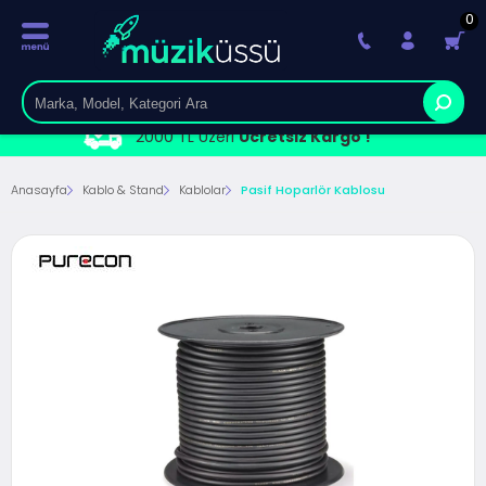
0
2000 TL Üzeri
Ücretsiz Kargo !
Anasayfa
Kablo & Stand
Kablolar
Pasif Hoparlör Kablosu