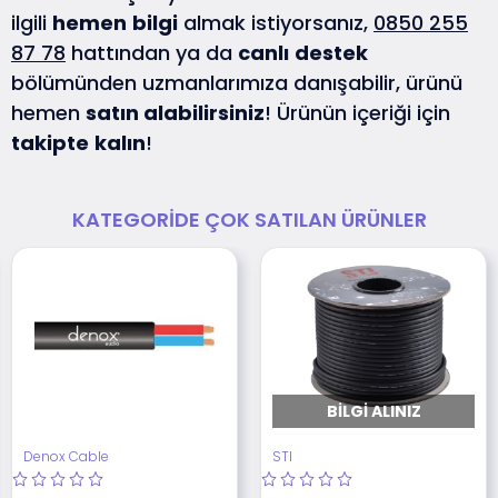
ilgili
hemen
bilgi
almak istiyorsanız,
0850 255
87 78
hattından ya da
canlı
destek
bölümünden uzmanlarımıza danışabilir, ürünü
hemen
satın alabilirsiniz
! Ürünün içeriği için
takipte
kalın
!
KATEGORIDE ÇOK SATILAN ÜRÜNLER
BILGI ALINIZ
Denox Cable
STI