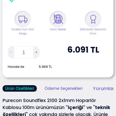
Ücretsiz Aynı Gün
Canlı Destek
Distribütör Garantili
Kargo
Ürün
6.091
TL
Havale ile
5.969
TL
Yorumlar 
Ürün Özellikleri
Ödeme Seçenekleri
Purecon Soundflex 2100 2x1mm Hoparlör
Kablosu 100m ürünümüzün
"içeriği"
ve "
teknik
özellikleri
" çok yakında sizlerle olacak. Ürünle