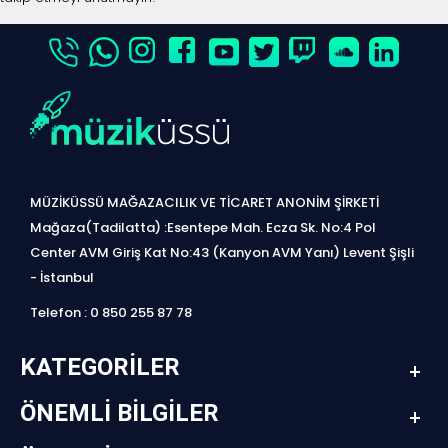
MÜZİKÜSSÜ MAĞAZACILIK VE TİCARET ANONİM ŞİRKETİ
Mağaza(Tadilatta) :Esentepe Mah. Ecza Sk. No:4 Pol
Center AVM Giriş Kat No:43 (Kanyon AVM Yanı) Levent Şişli
- İstanbul
Telefon : 0 850 255 87 78
KATEGORILER
ÖNEMLI BILGILER