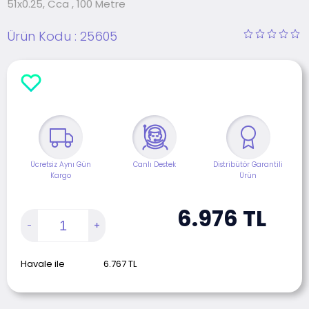
51x0.25, Cca , 100 Metre
Ürün Kodu :
25605
Ücretsiz Aynı Gün
Canlı Destek
Distribütör Garantili
Kargo
Ürün
6.976
TL
Havale ile
6.767
TL