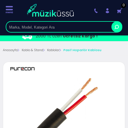
0
2000 TL Üzeri
Ücretsiz Kargo !
Anasayfa
Kablo & Stand
Kablolar
Pasif Hoparlör Kablosu