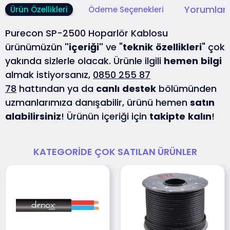
Yorumlar 
Ürün Özellikleri
Ödeme Seçenekleri
Purecon SP-2500 Hoparlör Kablosu
ürünümüzün
"içeriği"
ve "
teknik
özellikleri
" çok
yakında sizlerle olacak. Ürünle ilgili
hemen
bilgi
almak istiyorsanız,
0850 255 87
78
hattından ya da
canlı
destek
bölümünden
uzmanlarımıza danışabilir, ürünü hemen
satın
alabilirsiniz
! Ürünün içeriği için
takipte
kalın
!
KATEGORIDE ÇOK SATILAN ÜRÜNLER