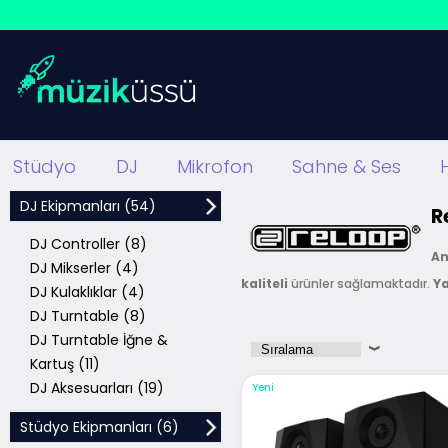
Stüdyo
DJ
Mikrofon
Sahne & Ses
DJ Ekipmanları (54)
R
DJ Controller (8)
An
DJ Mikserler (4)
kaliteli
ürünler sağlamaktadır.
Ya
DJ Kulaklıklar (4)
DJ tarafından tercih edilmektedir.
DJ Turntable (8)
sistemleri üretmesinin yanı sıra p
DJ Turntable İğne &
Kartuş (11)
Müzik Üssü, Reloop markasının
Tü
DJ Aksesuarları (19)
Yeni
Stüdyo Ekipmanları (6)