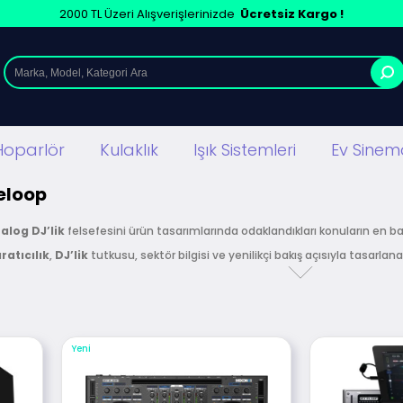
2000 TL Üzeri Alışverişlerinizde
Ücretsiz Kargo !
Hoparlör
Kulaklık
Işık Sistemleri
Ev Sinema
eloop
alog DJ’lik
felsefesini ürün tasarımlarında odaklandıkları konuların en 
ratıcılık
,
DJ’lik
tutkusu, sektör bilgisi ve yenilikçi bakış açısıyla tasar
 DJ’liğin geçirdiği dijital dönüşüm sürecine katkıda bulunan Reloop, DJ T
rofesyonel DJ mikserleri ve DJ aksesuarları da üretmektedir.
rkiye yetkili bayisidir
. Sitemizden satın alacağınız tüm Reloop ürünleri
Yeni