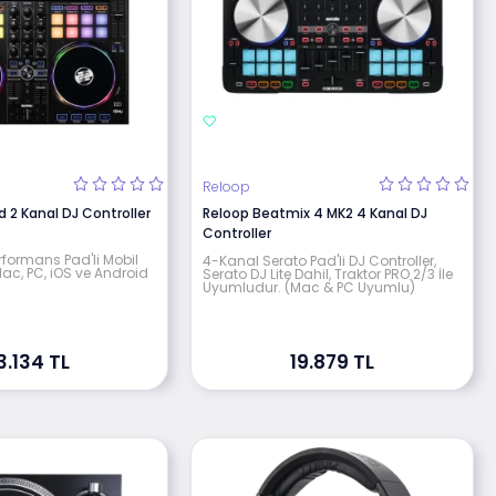
Reloop
 2 Kanal DJ Controller
Reloop Beatmix 4 MK2 4 Kanal DJ
Controller
rformans Pad'li Mobil
4-Kanal Serato Pad'li DJ Controller,
Mac, PC, iOS ve Android
Serato DJ Lite Dahil, Traktor PRO 2/3 İle
Uyumludur. (Mac & PC Uyumlu)
3.134 TL
19.879 TL