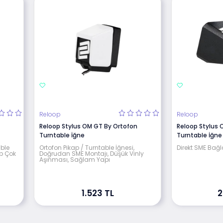
Reloop
Reloop
Reloop Stylus OM GT By Ortofon
Reloop Stylus 
Turntable İğne
Turntable İğne
ble
Ortofon Pikap / Turntable İğnesi,
Direkt SME Bağl
p Çok
Doğrudan SME Montajı, Düşük Vinly
Aşınması, Sağlam Yapı
1.523 TL
2