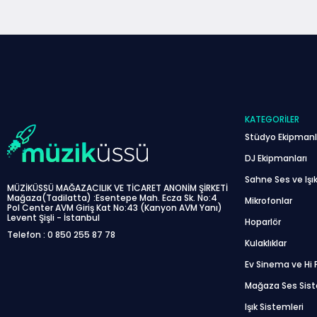
KATEGORILER
Stüdyo Ekipmanl
DJ Ekipmanları
Sahne Ses ve Işık
MÜZİKÜSSÜ MAĞAZACILIK VE TİCARET ANONİM ŞİRKETİ
Mağaza(Tadilatta) :Esentepe Mah. Ecza Sk. No:4
Mikrofonlar
Pol Center AVM Giriş Kat No:43 (Kanyon AVM Yanı)
Levent Şişli - İstanbul
Hoparlör
Telefon : 0 850 255 87 78
Kulaklıklar
Ev Sinema ve Hi F
Mağaza Ses Sis
Işık Sistemleri