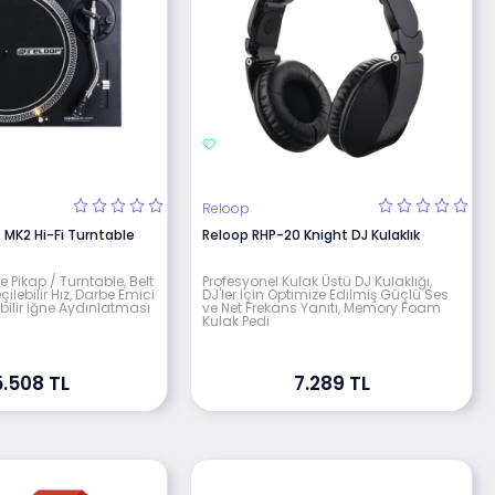
Reloop
 MK2 Hi-Fi Turntable
Reloop RHP-20 Knight DJ Kulaklık
ve Pikap / Turntable, Belt
Profesyonel Kulak Üstü DJ Kulaklığı,
çilebilir Hız, Darbe Emici
DJ'ler İçin Optimize Edilmiş Güçlü Ses
abilir İğne Aydınlatması
ve Net Frekans Yanıtı, Memory Foam
Kulak Pedi
5.508 TL
7.289 TL