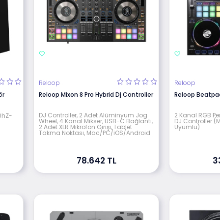
Reloop
Reloop
ör
Reloop Mixon 8 Pro Hybrid Dj Controller
Reloop Beatpad
DJ Controller, 2 Adet Alüminyum Jog
2 Kanal RGB Pe
80hZ-
Wheel, 4 Kanal Mikser, USB-C Bağlantı,
DJ Controller (
2 Adet XLR Mikrofon Girişi, Tablet
Uyumlu)
Takma Noktası, Mac/PC/iOS/Android
78.642 TL
3