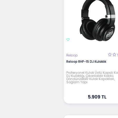
Reloop
Reloop RHP-15 DJ Kulaklık
Profesyonel Kulak Üstü Kapalı K
DJ Kulaklığı, Çıkarılabilir Kablo,
Döndürülebilir Kulak Kapakları,
Sağlam Yapı
5.909 TL