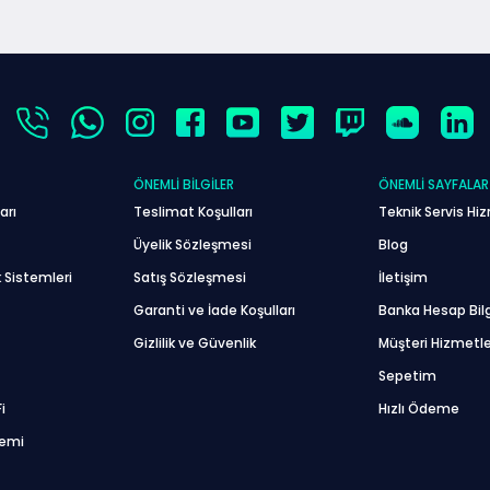
ÖNEMLI BILGILER
ÖNEMLI SAYFALAR
arı
Teslimat Koşulları
Teknik Servis Hiz
Üyelik Sözleşmesi
Blog
 Sistemleri
Satış Sözleşmesi
İletişim
Garanti ve İade Koşulları
Banka Hesap Bilg
Gizlilik ve Güvenlik
Müşteri Hizmetle
Sepetim
i
Hızlı Ödeme
temi