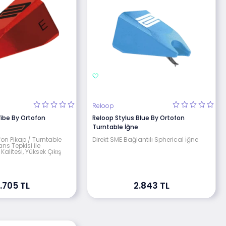
Reloop
Vibe By Ortofon
Reloop Stylus Blue By Ortofon
Turntable İğne
on Pikap / Turntable
Direkt SME Bağlantılı Spherical İğne
ans Tepkisi ile
litesi, Yüksek Çıkış
.705 TL
2.843 TL