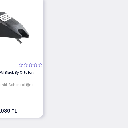
OM Black By Ortofon
antılı Spherical İğne
.030 TL