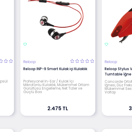
Reloop
Reloop
Reloop INP-9 Smart Kulak içi Kulaklık
Reloop Stylus 
Turntable İğne
apsül
Profesyonel In-Ear / Kulak İçi
Concorde Ortof
Mikrofonlu Kulaklık, Mükemmel Ortam
İğnesi, Düz Frek
Gürültüsü Engelleme, Net Tizler ve
Mükemmel Ses Ka
Güçlü Bas
Voltajı
2.475 TL
3