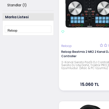
Standlar (1)
Marka Listesi
Reloop
Reloop Beatmix 2 MK2 2 Kanal D
Controller
2-Kanal Serato Pad'li DJ Controll
Serato DJ Lite Dahil, Traktor PRO 2
Uyumludur. (Mac & PC Uyumlu)
15.060 TL