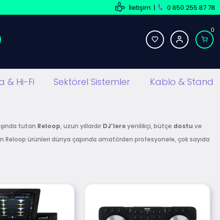
İletişim
|
0 850 255 87 78
0
 & Hi-Fi
Sektörel Sistemler
Kablo & Stand
başında tutan
Reloop
, uzun yıllardır
DJ’lere
yenilikçi, bütçe
dostu
ve
lanan Reloop ürünleri dünya çapında amatörden profesyonele, çok sayıda
urntable, DJ Turntable kartuşu, DJ Controller ve Standalone DJ
 en az
2 yıllık distribütör garantisine
sahiptir.