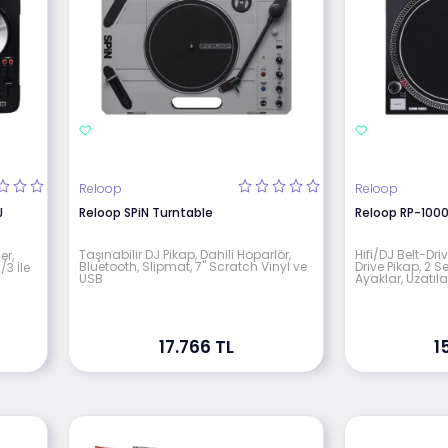
Reloop
Reloop
J
Reloop SPiN Turntable
Reloop RP-1000
Taşınabilir DJ Pikap, Dahili Hoparlör,
Hifi/DJ Belt-Dri
er,
Bluetooth, Slipmat, 7" Scratch Vinyl ve
Drive Pikap, 2 Se
/3 İle
USB
Ayaklar, Uzatıl
17.766 TL
1