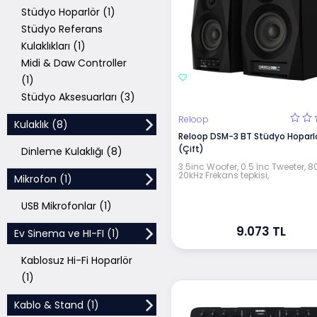
Stüdyo Hoparlör (1)
Stüdyo Referans
Kulaklıkları (1)
Midi & Daw Controller
(1)
Stüdyo Aksesuarları (3)
Reloop
Kulaklık (8)
Reloop DSM-3 BT Stüdyo Hoparl
(Çift)
Dinleme Kulaklığı (8)
3.5inc Woofer, 0.5 İnc Tweeter, 
20kHz Frekans tepkisi,
Mikrofon (1)
USB Mikrofonlar (1)
9.073 TL
Ev Sinema ve HI-FI (1)
Kablosuz Hi-Fi Hoparlör
(1)
Kablo & Stand (1)