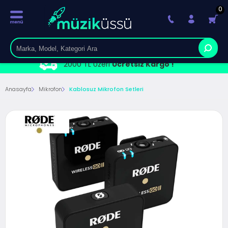
0
2000 TL Üzeri
Ücretsiz Kargo !
Anasayfa
Mikrofon
Kablosuz Mikrofon Setleri