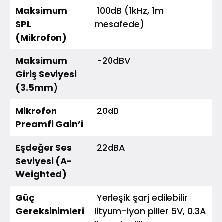
Maksimum 
100dB (1kHz, 1m
SPL 
mesafede)
(Mikrofon)
Maksimum 
-20dBV
Giriş Seviyesi 
(3.5mm)
Mikrofon 
20dB
Preamfi Gain’i
Eşdeğer Ses 
22dBA
Seviyesi (A-
Weighted)
Güç 
Yerleşik şarj edilebilir
Gereksinimleri
lityum-iyon piller 5V, 0.3A