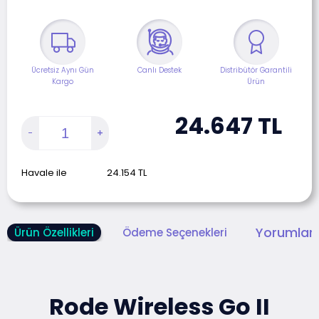
Ücretsiz Aynı Gün
Canlı Destek
Distribütör Garantili
Kargo
Ürün
24.647
TL
Havale ile
24.154
TL
Yorumlar 
Ürün Özellikleri
Ödeme Seçenekleri
Rode Wireless Go II