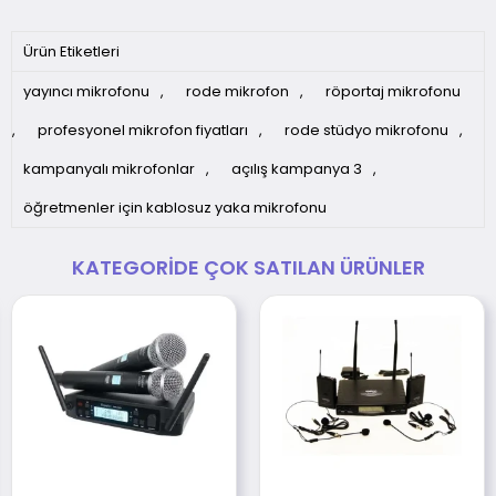
Ürün Etiketleri
yayıncı mikrofonu
,
rode mikrofon
,
röportaj mikrofonu
,
profesyonel mikrofon fiyatları
,
rode stüdyo mikrofonu
,
kampanyalı mikrofonlar
,
açılış kampanya 3
,
öğretmenler için kablosuz yaka mikrofonu
KATEGORIDE ÇOK SATILAN ÜRÜNLER