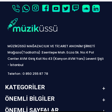
MÜZİKÜSSÜ MAĞAZACILIK VE TİCARET ANONİM ŞİRKETİ
Mağaza(Tadilatta) :Esentepe Mah. Ecza Sk. No:4 Pol
Center AVM Giriş Kat No:43 (Kanyon AVM Yanı) Levent Şişli
- İstanbul
Telefon : 0 850 255 87 78
KATEGORILER
ÖNEMLI BILGILER
ÖNEMLI SAYFALAR