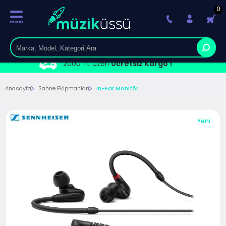
0
2000 TL Üzeri
Ücretsiz Kargo !
Anasayfa
Sahne Ekipmanları
In-Ear Monitör
Yeni