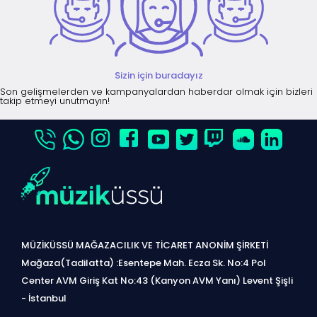
Sizin için buradayız
Son gelişmelerden ve kampanyalardan haberdar olmak için bizleri
takip etmeyi unutmayın!
MÜZİKÜSSÜ MAĞAZACILIK VE TİCARET ANONİM ŞİRKETİ
Mağaza(Tadilatta) :Esentepe Mah. Ecza Sk. No:4 Pol
Center AVM Giriş Kat No:43 (Kanyon AVM Yanı) Levent Şişli
- İstanbul