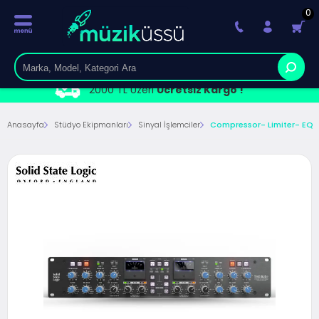
0
2000 TL Üzeri
Ücretsiz Kargo !
Anasayfa
Stüdyo Ekipmanları
Sinyal İşlemciler
Compressor- Limiter- EQ