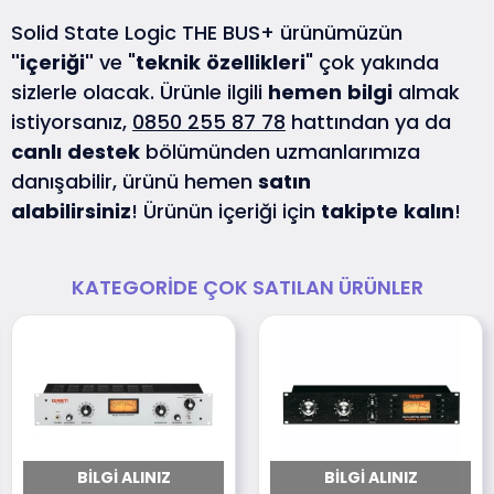
Solid State Logic THE BUS+ ürünümüzün
"içeriği"
ve "
teknik
özellikleri
" çok yakında
sizlerle olacak. Ürünle ilgili
hemen
bilgi
almak
istiyorsanız,
0850 255 87 78
hattından ya da
canlı
destek
bölümünden uzmanlarımıza
danışabilir, ürünü hemen
satın
alabilirsiniz
! Ürünün içeriği için
takipte
kalın
!
KATEGORIDE ÇOK SATILAN ÜRÜNLER
BILGI ALINIZ
BILGI ALINIZ