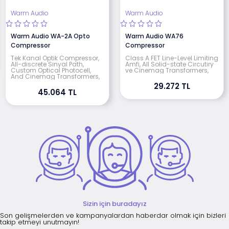
Warm Audio
Warm Audio
Warm Audio WA-2A Opto
Warm Audio WA76
Compressor
Compressor
Tek Kanal Optik Compressor,
Class A FET Line-Level Limiting
All-discrete Sinyal Path,
Amfi, All Solid-state Circutiry
Custom Optical Photocell,
ve Cinemag Transformers,
And Cinemag Transformers,
29.272 TL
45.064 TL
Sizin için buradayız
Son gelişmelerden ve kampanyalardan haberdar olmak için bizleri
takip etmeyi unutmayın!