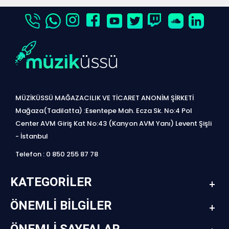
MÜZİKÜSSÜ MAĞAZACILIK VE TİCARET ANONİM ŞİRKETİ
Mağaza(Tadilatta) :Esentepe Mah. Ecza Sk. No:4 Pol
Center AVM Giriş Kat No:43 (Kanyon AVM Yanı) Levent Şişli
- İstanbul
Telefon : 0 850 255 87 78
KATEGORILER
ÖNEMLI BILGILER