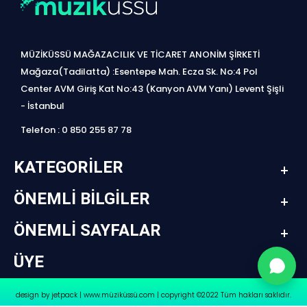
MÜZİKÜSSÜ MAĞAZACILIK VE TİCARET ANONİM ŞİRKETİ
Mağaza(Tadilatta) :Esentepe Mah. Ecza Sk. No:4 Pol
Center AVM Giriş Kat No:43 (Kanyon AVM Yanı) Levent Şişli
- İstanbul
Telefon : 0 850 255 87 78
KATEGORILER
ÖNEMLI BILGILER
ÖNEMLI SAYFALAR
ÜYE
design by jetpack | www.müziküssü.com | copyright ©2022 Tüm hakları saklıdır.