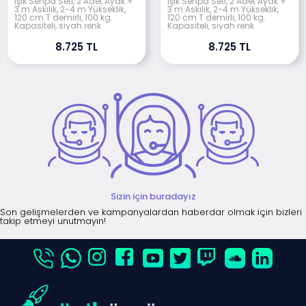
Işık Sehpa Seti, 2 Adet Ayak +
Işık Sehpa Seti, 2 Adet Ayak +
3 m Askılık, 2-4 m Yükseklik,
3 m Askılık, 2-4 m Yükseklik,
120 cm T demirli, 100 kg.
120 cm T demirli, 100 kg.
Kapasiteli, siyah renk
Kapasiteli, siyah renk
8.725 TL
8.725 TL
Sizin için buradayız
Son gelişmelerden ve kampanyalardan haberdar olmak için bizleri
takip etmeyi unutmayın!