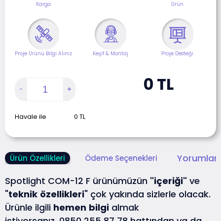
Kargo
Ürün
Proje Ürünü Bilgi Alınız
Keşif & Montaj
Proje Desteği
0
TL
Havale ile
0
TL
Yorumlar 
Ürün Özellikleri
Ödeme Seçenekleri
Spotlight COM-12 F ürünümüzün
"içeriği"
ve
"
teknik
özellikleri
" çok yakında sizlerle olacak.
Ürünle ilgili
hemen
bilgi
almak
istiyorsanız,
0850 255 87 78
hattından ya da