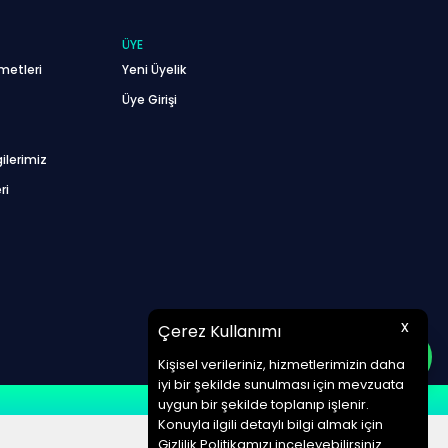
ÜYE
metleri
Yeni Üyelik
Üye Girişi
ilerimiz
ri
x
Çerez Kullanımı
Kişisel verileriniz, hizmetlerimizin daha
iyi bir şekilde sunulması için mevzuata
uygun bir şekilde toplanıp işlenir.
Konuyla ilgili detaylı bilgi almak için
Gizlilik Politikamızı inceleyebilirsiniz.