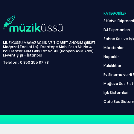
KATEGORILER
Stüdyo Ekipmanl
DJ Ekipmanları
Sahne Ses ve Işık
MÜZİKÜSSÜ MAĞAZACILIK VE TİCARET ANONİM ŞİRKETİ
Mağaza(Tadilatta) :Esentepe Mah. Ecza Sk. No:4
Mikrofonlar
Pol Center AVM Giriş Kat No:43 (Kanyon AVM Yanı)
Levent Şişli - İstanbul
Hoparlör
Telefon : 0 850 255 87 78
Kulaklıklar
Ev Sinema ve Hi F
Mağaza Ses Sis
Işık Sistemleri
Cafe Ses Sistem