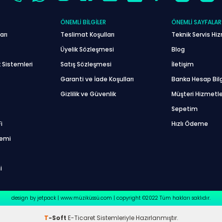
ÖNEMLI BILGILER
ÖNEMLI SAYFALAR
arı
Teslimat Koşulları
Teknik Servis Hiz
Üyelik Sözleşmesi
Blog
 Sistemleri
Satış Sözleşmesi
İletişim
Garanti ve İade Koşulları
Banka Hesap Bilg
Gizlilik ve Güvenlik
Müşteri Hizmetle
Sepetim
i
Hızlı Ödeme
temi
i
design by jetpack | www.müziküssü.com | copyright ©2022 Tüm hakları saklıdır.
T
-Soft
E-Ticaret
Sistemleriyle Hazırlanmıştır.