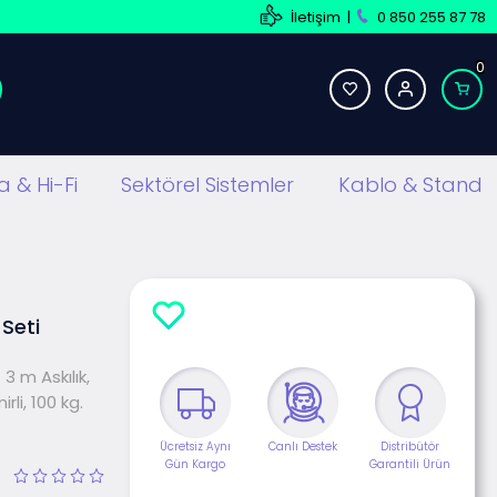
İletişim
|
0 850 255 87 78
0
 & Hi-Fi
Sektörel Sistemler
Kablo & Stand
 Seti
3 m Askılık,
li, 100 kg.
Ücretsiz Aynı
Canlı Destek
Distribütör
Gün Kargo
Garantili Ürün