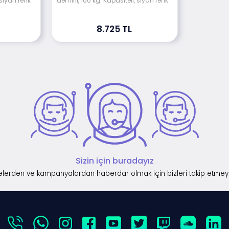
 siyah renk
demirli, 100 kg. Kapasiteli, siyah renk
8.725 TL
Sizin için buradayız
lerden ve kampanyalardan haberdar olmak için bizleri takip etmey