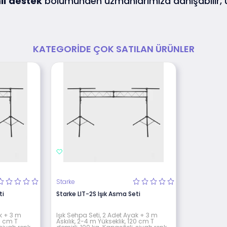
lı
destek
bölümünden uzmanlarımıza danışabilir,
KATEGORIDE ÇOK SATILAN ÜRÜNLER
Starke
ti
Starke LIT-2S Işık Asma Seti
ak + 3 m
Işık Sehpa Seti, 2 Adet Ayak + 3 m
20 cm T
Askılık, 2-4 m Yükseklik, 120 cm T