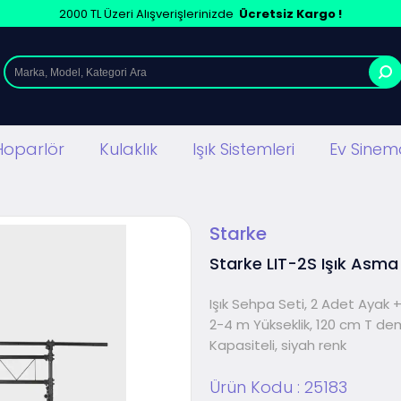
2000 TL Üzeri Alışverişlerinizde
Ücretsiz Kargo !
Hoparlör
Kulaklık
Işık Sistemleri
Ev Sinema
Starke
Starke LIT-2S Işık Asma
Işık Sehpa Seti, 2 Adet Ayak + 
2-4 m Yükseklik, 120 cm T demir
Kapasiteli, siyah renk
Ürün Kodu :
25183