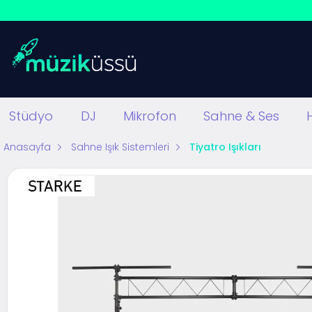
Stüdyo
DJ
Mikrofon
Sahne & Ses
Anasayfa
Sahne Işık Sistemleri
Tiyatro Işıkları