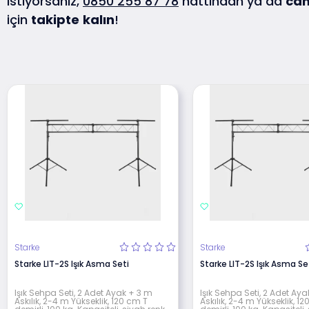
istiyorsanız,
0850 255 87 78
hattından ya da
can
için
takipte
kalın
!
Starke
Starke
Starke LIT-2S Işık Asma Seti
Starke LIT-2S Işık Asma Se
Işık Sehpa Seti, 2 Adet Ayak + 3 m
Işık Sehpa Seti, 2 Adet Ay
Askılık, 2-4 m Yükseklik, 120 cm T
Askılık, 2-4 m Yükseklik, 1