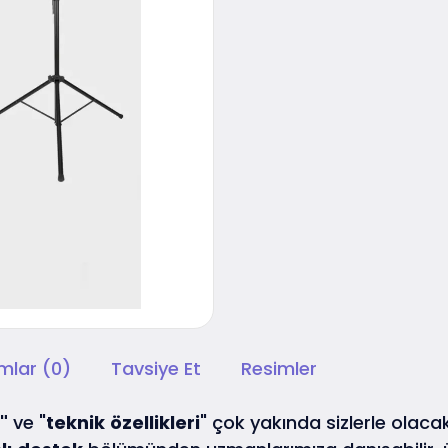
mlar (0)
Tavsiye Et
Resimler
"
ve "
teknik
özellikleri
" çok yakında sizlerle olacak.