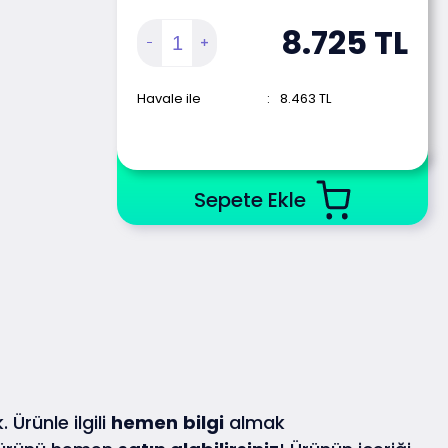
8.725
TL
Havale ile
:
8.463
TL
Sepete Ekle
 Ürünle ilgili
hemen
bilgi
almak