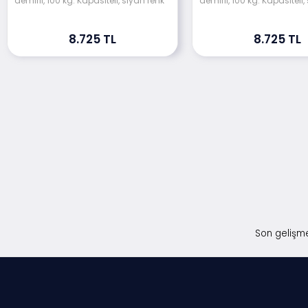
demirli, 100 kg. Kapasiteli, siyah renk
demirli, 100 kg. Kapasiteli,
8.725 TL
8.725 TL
Son gelişme