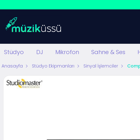
Stüdyo
DJ
Mikrofon
Sahne & Ses
Anasayfa
Stüdyo Ekipmanları
Sinyal İşlemciler
Compr