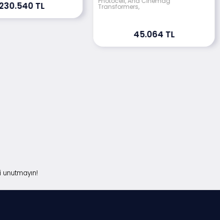
Photocell, And Cinemag
230.540 TL
Transformers,
45.064 TL
i unutmayın!