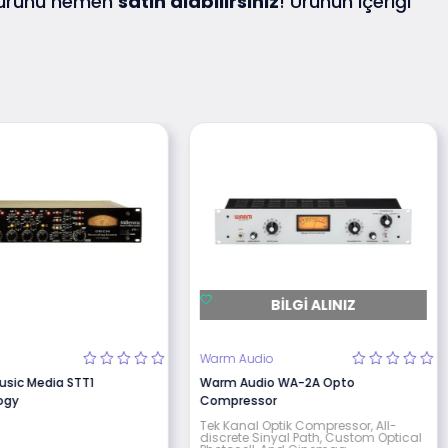
 ürünü hemen
satın alabilirsiniz
! Ürünün içeriği
BILGI ALINIZ
Warm Audio
usic Media STT1
Warm Audio WA-2A Opto
ogy
Compressor
Tek Kanal Optik Compressor, All-
discrete Sinyal Path, Custom Optical