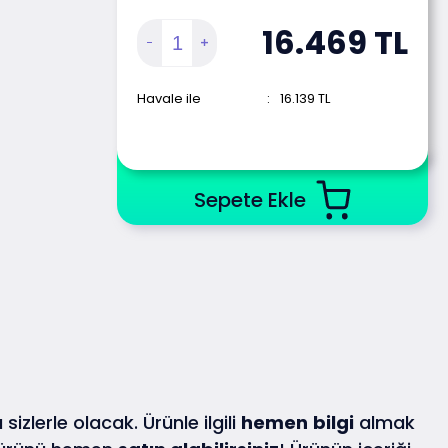
16.469
TL
Havale ile
:
16.139
TL
Sepete Ekle
sizlerle olacak. Ürünle ilgili
hemen
bilgi
almak