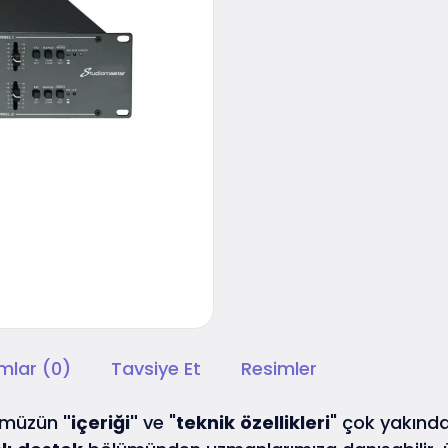
mlar (0)
Tavsiye Et
Resimler
nümüzün
"içeriği"
ve "
teknik
özellikleri
" çok yakında 