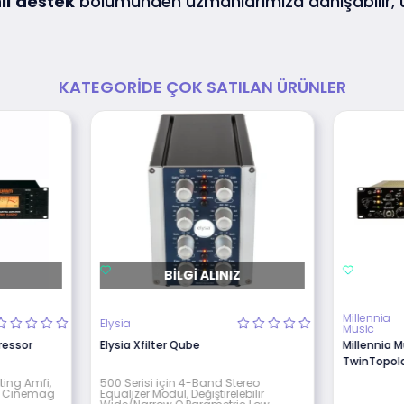
lı
destek
bölümünden uzmanlarımıza danışabilir,
KATEGORIDE ÇOK SATILAN ÜRÜNLER
BILGI ALINIZ
Millennia
Elysia
Music
essor
Elysia Xfilter Qube
Millennia M
TwinTopol
ting Amfi,
500 Serisi için 4-Band Stereo
ve Cinemag
Equalizer Modül, Değiştirelebilir