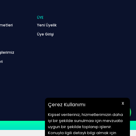
ÜYE
metleri
Yeni Üyelik
Üye Girişi
ilerimiz
ri
x
Çerez Kullanımı
Kişisel verileriniz, hizmetlerimizin daha
iyi bir şekilde sunulması için mevzuata
uygun bir şekilde toplanıp işlenir.
Konuyla ilgili detaylı bilgi almak için