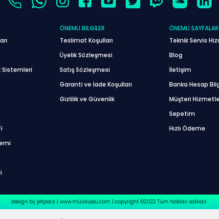
ÖNEMLI BILGILER
ÖNEMLI SAYFALAR
arı
Teslimat Koşulları
Teknik Servis Hiz
Üyelik Sözleşmesi
Blog
 Sistemleri
Satış Sözleşmesi
İletişim
Garanti ve İade Koşulları
Banka Hesap Bilg
Gizlilik ve Güvenlik
Müşteri Hizmetle
Sepetim
i
Hızlı Ödeme
temi
i
design by jetpack | www.müziküssü.com | copyright ©2022 Tüm hakları saklıdır.