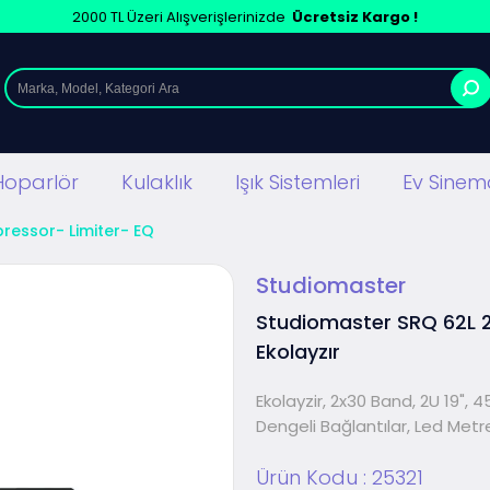
2000 TL Üzeri Alışverişlerinizde
Ücretsiz Kargo !
Hoparlör
Kulaklık
Işık Sistemleri
Ev Sinema
essor- Limiter- EQ
Studiomaster
Studiomaster SRQ 62L 
Ekolayzır
Ekolayzir, 2x30 Band, 2U 19",
Dengeli Bağlantılar, Led Metre
Ürün Kodu :
25321