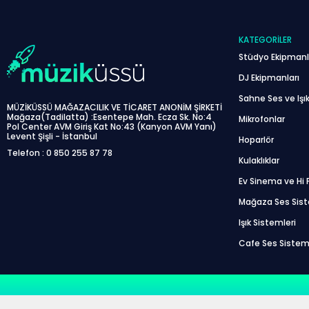
KATEGORILER
Stüdyo Ekipmanl
DJ Ekipmanları
Sahne Ses ve Işık
MÜZİKÜSSÜ MAĞAZACILIK VE TİCARET ANONİM ŞİRKETİ
Mağaza(Tadilatta) :Esentepe Mah. Ecza Sk. No:4
Mikrofonlar
Pol Center AVM Giriş Kat No:43 (Kanyon AVM Yanı)
Levent Şişli - İstanbul
Hoparlör
Telefon : 0 850 255 87 78
Kulaklıklar
Ev Sinema ve Hi F
Mağaza Ses Sis
Işık Sistemleri
Cafe Ses Sistem