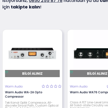
istiyorsanız,
0850 255 87 78
hattından ya da
can
için
takipte
kalın
!
BILGI ALINIZ
BILGI ALINIZ
Warm Audio
Warm Audio
Warm Audio WA-2A Opto
Warm Audio WA76 Compr
Compressor
Class A FET Line-Level Limi
Tek Kanal Optik Compressor, All-
All Solid-state Circutiry 
discrete Sinyal Path, Custom Optical