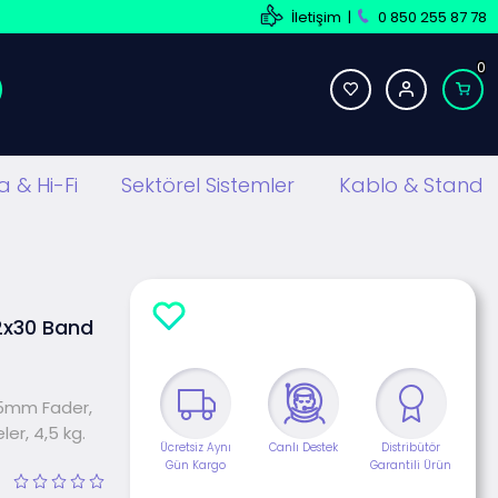
İletişim
|
0 850 255 87 78
0
 & Hi-Fi
Sektörel Sistemler
Kablo & Stand
2x30 Band
 45mm Fader,
ler, 4,5 kg.
Ücretsiz Aynı
Canlı Destek
Distribütör
Gün Kargo
Garantili Ürün