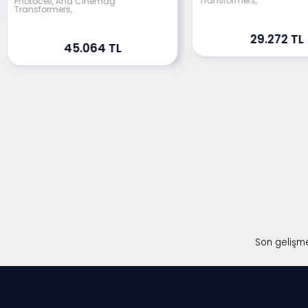
Transformers,
Photocell, And Cinemag
Transformers,
29.272 TL
45.064 TL
Son gelişme