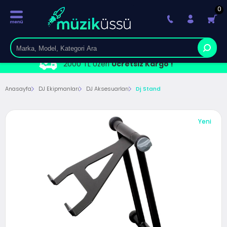
0
2000 TL Üzeri
Ücretsiz Kargo !
Anasayfa
DJ Ekipmanları
DJ Aksesuarları
Dj Stand
Yeni