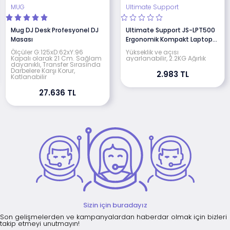
MUG
Ultimate Support
Mug DJ Desk Profesyonel DJ
Ultimate Support JS-LPT500
Masası
Ergonomik Kompakt Laptop
Stand
Ölçüler G:125xD:62xY:96
Yükseklik ve açısı
Kapalı olarak 21 Cm. Sağlam
ayarlanabilir, 2.2KG Ağırlık
dayanıklı, Transfer Sırasında
Darbelere Karşı Korur,
2.983 TL
Katlanabilir
27.636 TL
Sizin için buradayız
Son gelişmelerden ve kampanyalardan haberdar olmak için bizleri
takip etmeyi unutmayın!