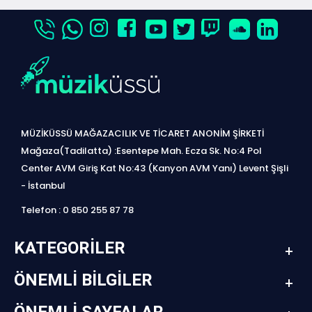
MÜZİKÜSSÜ MAĞAZACILIK VE TİCARET ANONİM ŞİRKETİ
Mağaza(Tadilatta) :Esentepe Mah. Ecza Sk. No:4 Pol
Center AVM Giriş Kat No:43 (Kanyon AVM Yanı) Levent Şişli
- İstanbul
Telefon : 0 850 255 87 78
KATEGORILER
ÖNEMLI BILGILER