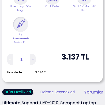
Ücretsiz Aynı Gün
Canlı Destek
Distribütör Garantili
Kargo
Ürün
\n
3 Saate Hızlı
Teslimat\n
3.137
TL
Havale ile
3.074
TL
Yorumlar 
Ürün Özellikleri
Ödeme Seçenekleri
Ultimate Support HYP-1010 Compact Laptop