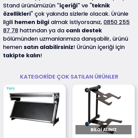
Stand ürünümüzün
"içeriği"
ve "
teknik
özellikleri
" çok yakında sizlerle olacak. Ürünle
ilgili
hemen
bilgi
almak istiyorsanız,
0850 255
87 78
hattından ya da
canlı
destek
bölümünden uzmanlarımıza danışabilir, ürünü
hemen
satın alabilirsiniz
! Ürünün içeriği için
takipte
kalın
!
KATEGORIDE ÇOK SATILAN ÜRÜNLER
Yeni
BILGI ALINIZ