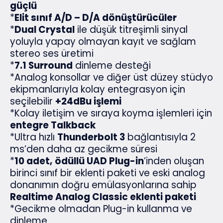
güçlü
*
Elit sınıf A/D – D/A dönüştürücüler
*
Dual Crystal
ile düşük titreşimli sinyal
yoluyla yapay olmayan kayıt ve sağlam
stereo ses üretimi
*
7.1 Surround
dinleme desteği
*Analog konsollar ve diğer üst düzey stüdyo
ekipmanlarıyla kolay entegrasyon için
seçilebilir
+24dBu işlemi
*Kolay iletişim ve sıraya koyma işlemleri için
entegre Talkback
*Ultra hızlı
Thunderbolt 3
bağlantısıyla 2
ms’den daha az gecikme süresi
*
10 adet,
ödüllü UAD Plug-in
’inden oluşan
birinci sınıf bir eklenti paketi ve eski analog
donanımın doğru emülasyonlarına sahip
Realtime Analog Classic eklenti paketi
*Gecikme olmadan Plug-in kullanma ve
dinleme