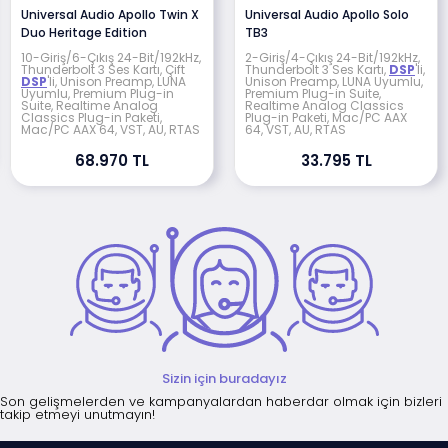
Universal Audio Apollo Twin X
Universal Audio Apollo Solo
Duo Heritage Edition
TB3
10-Giriş/6-Çıkış 24-Bit/192kHz,
2-Giriş/4-Çıkış 24-Bit/192kHz,
Thunderbolt 3 Ses Kartı, Çift
Thunderbolt 3 Ses Kartı,
DSP
'li,
DSP
'li, Unison Preamp, LUNA
Unison Preamp, LUNA Uyumlu,
Uyumlu, Premium Plug-in
Premium Plug-in Suite,
Suite, Realtime Analog
Realtime Analog Classics
Classics Plug-in Paketi,
Plug-in Paketi, Mac/PC AAX
Mac/PC AAX 64, VST, AU, RTAS
64, VST, AU, RTAS
68.970 TL
33.795 TL
Sizin için buradayız
Son gelişmelerden ve kampanyalardan haberdar olmak için bizleri
takip etmeyi unutmayın!