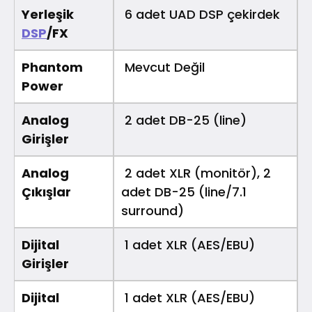
Yerleşik
6 adet UAD DSP çekirdek
DSP
/FX
Phantom
Mevcut Değil
Power
Analog
2 adet DB-25 (line)
Girişler
Analog
2 adet XLR (monitör), 2
Çıkışlar
adet DB-25 (line/7.1
surround)
Dijital
1 adet XLR (AES/EBU)
Girişler
Dijital
1 adet XLR (AES/EBU)