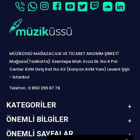
MÜZİKÜSSÜ MAĞAZACILIK VE TİCARET ANONİM ŞİRKETİ
Mağaza(Tadilatta) :Esentepe Mah. Ecza Sk. No:4 Pol
Center AVM Giriş Kat No:43 (Kanyon AVM Yanı) Levent Şişli
- İstanbul
Telefon : 0 850 255 87 78
KATEGORILER
ÖNEMLI BILGILER
ÖNEMLI SAYFALAR