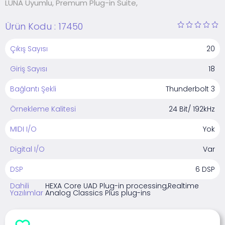
LUNA Uyumlu, Premum Plug-in Suite,
Ürün Kodu :
17450
Çıkış Sayısı
20
Giriş Sayısı
18
Bağlantı Şekli
Thunderbolt 3
Örnekleme Kalitesi
24 Bit/ 192kHz
MIDI I/O
Yok
Digital I/O
Var
DSP
6 DSP
Dahili
HEXA Core UAD Plug-in processing,Realtime
Yazılımlar
Analog Classics Plus plug-ins