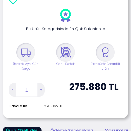
Bu Ürün Kategorisinde En Çok Satanlarda
Ücretsiz Aynı Gün
Canlı Destek
Distribütör Garantili
Kargo
Ürün
275.880
TL
Havale ile
270.362
TL
Yorumlar 
Ürün Özellikleri
Ödeme Seçenekleri