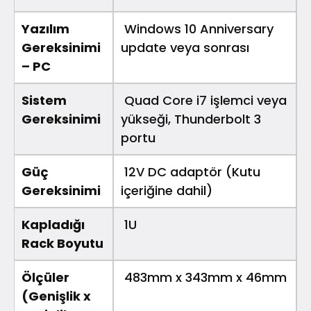
Yazılım
Windows 10 Anniversary
Gereksinimi
update veya sonrası
– PC
Sistem
Quad Core i7 işlemci veya
Gereksinimi
yükseği, Thunderbolt 3
portu
Güç
12V DC adaptör (Kutu
Gereksinimi
içeriğine dahil)
Kapladığı
1U
Rack Boyutu
Ölçüler
483mm x 343mm x 46mm
(Genişlik x