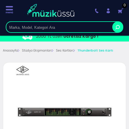
0
2000 TL Üzeri
Ücretsiz Kargo !
Anasayfa
Stüdyo Ekipmanları
Ses Kartları
Thunderbolt Ses Kartı