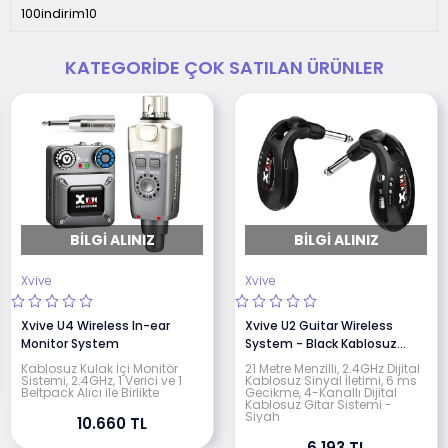
100indirim10
KATEGORIDE ÇOK SATILAN ÜRÜNLER
BILGI ALINIZ
BILGI ALINIZ
Xvive
Xvive
Xvive U4 Wireless In-ear
Xvive U2 Guitar Wireless
Monitor System
System - Black Kablosuz
Sinyal Aktarıcı Gitar
Kablosuz Kulak İçi Monitör
21 Metre Menzilli, 2.4GHz Dijital
Sistemi, 2.4GHz, 1 Verici ve 1
Kablosuz Sinyal İletimi, 6 ms
Beltpack Alıcı ile Birlikte
Gecikme, 4-Kanallı Dijital
Kablosuz Gitar Sistemi -
Siyah
10.660 TL
6.193 TL