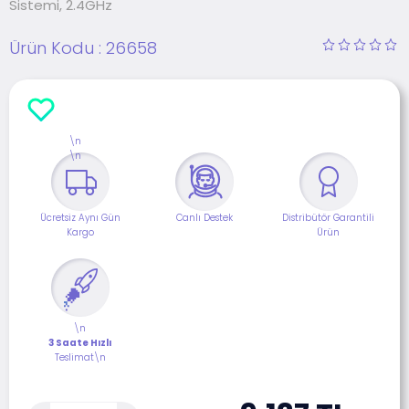
Sistemi, 2.4GHz
Ürün Kodu :
26658
\n
\n
Ücretsiz Aynı Gün
Canlı Destek
Distribütör Garantili
Kargo
Ürün
\n
3 Saate Hızlı
Teslimat\n