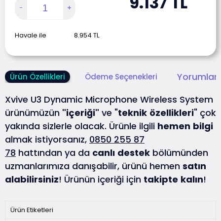
9.137
TL
Havale ile
8.954
TL
Yorumlar 
Ürün Özellikleri
Ödeme Seçenekleri
Xvive U3 Dynamic Microphone Wireless System
ürünümüzün
"içeriği"
ve "
teknik
özellikleri
" çok
yakında sizlerle olacak. Ürünle ilgili
hemen
bilgi
almak istiyorsanız,
0850 255 87
78
hattından ya da
canlı
destek
bölümünden
uzmanlarımıza danışabilir, ürünü hemen
satın
alabilirsiniz
! Ürünün içeriği için
takipte
kalın
!
Ürün Etiketleri