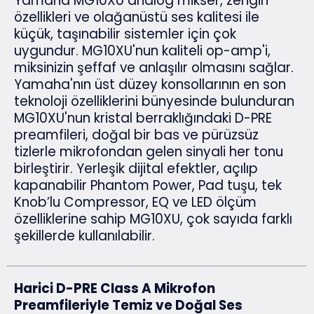
Yamaha MG10XU analog mikser, zengin
özellikleri ve olağanüstü ses kalitesi ile
küçük, taşınabilir sistemler için çok
uygundur. MG10XU'nun kaliteli op-amp'i,
miksinizin şeffaf ve anlaşılır olmasını sağlar.
Yamaha'nın üst düzey konsollarının en son
teknoloji özelliklerini bünyesinde bulunduran
MG10XU'nun kristal berraklığındaki D-PRE
preamfileri, doğal bir bas ve pürüzsüz
tizlerle mikrofondan gelen sinyali her tonu
birleştirir. Yerleşik dijital efektler, açılıp
kapanabilir Phantom Power, Pad tuşu, tek
Knob’lu Compressor, EQ ve LED ölçüm
özelliklerine sahip MG10XU, çok sayıda farklı
şekillerde kullanılabilir.
Harici D-PRE Class A Mikrofon
Preamfileriyle Temiz ve Doğal Ses