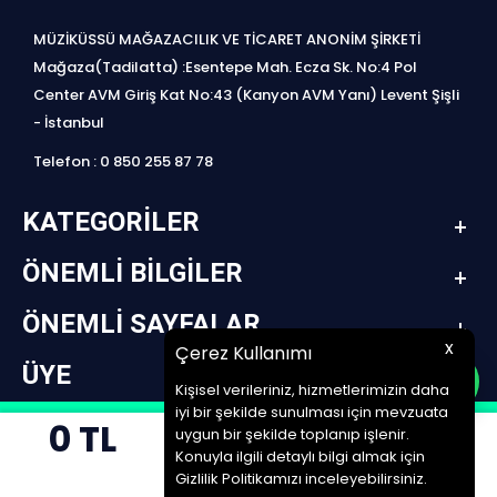
MÜZİKÜSSÜ MAĞAZACILIK VE TİCARET ANONİM ŞİRKETİ
Mağaza(Tadilatta) :Esentepe Mah. Ecza Sk. No:4 Pol
Center AVM Giriş Kat No:43 (Kanyon AVM Yanı) Levent Şişli
- İstanbul
Telefon : 0 850 255 87 78
KATEGORILER
ÖNEMLI BILGILER
ÖNEMLI SAYFALAR
x
Çerez Kullanımı
ÜYE
Kişisel verileriniz, hizmetlerimizin daha
iyi bir şekilde sunulması için mevzuata
0
TL
design by jetpack | www.müziküssü.com | copyright ©2022 Tüm hakları saklıdır.
uygun bir şekilde toplanıp işlenir.
Konuyla ilgili detaylı bilgi almak için
SEPETE EKLE
T
-Soft
E-Ticaret
Sistemleriyle Hazırlanmıştır.
Gizlilik Politikamızı inceleyebilirsiniz.