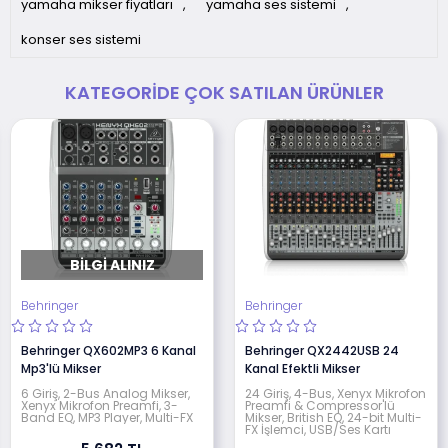
yamaha mikser fiyatları
,
yamaha ses sistemi
,
konser ses sistemi
KATEGORIDE ÇOK SATILAN ÜRÜNLER
BILGI ALINIZ
Behringer
Behringer
Behringer QX602MP3 6 Kanal
Behringer QX2442USB 24
Mp3'lü Mikser
Kanal Efektli Mikser
6 Giriş, 2-Bus Analog Mikser,
24 Giriş, 4-Bus, Xenyx Mikrofon
Xenyx Mikrofon Preamfi, 3-
Preamfi & Compressor'lü
Band EQ, MP3 Player, Multi-FX
Mikser, British EQ, 24-bit Multi-
FX İşlemci, USB/Ses Kartı