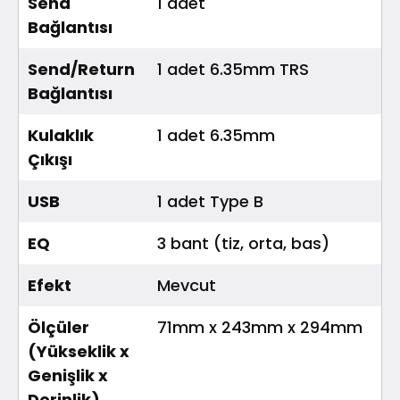
Send
1 adet
Bağlantısı
Send/Return
1 adet 6.35mm TRS
Bağlantısı
Kulaklık
1 adet 6.35mm
Çıkışı
USB
1 adet Type B
EQ
3 bant (tiz, orta, bas)
Efekt
Mevcut
Ölçüler
71mm x 243mm x 294mm
(Yükseklik x
Genişlik x
Derinlik)