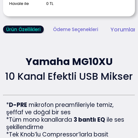
Havale ile
0
TL
Yorumlar 
Ürün Özellikleri
Ödeme Seçenekleri
Yamaha MG10XU
10 Kanal Efektli USB Mikser
*
D-PRE
mikrofon preamfileriyle temiz,
şeffaf ve doğal bir ses
*Tüm mono kanallarda
3 bantlı EQ
ile ses
şekillendirme
*Tek Knob’lu Compressor’larla basit