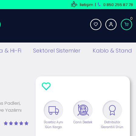
İletişim
|
0 850 255 87 78
0
 & Hi-Fi
Sektörel Sistemler
Kablo & Stand
s Padleri,
ve Yazılımı
Ücretsiz Aynı
Canlı Destek
Distribütör
Gün Kargo
Garantili Ürün