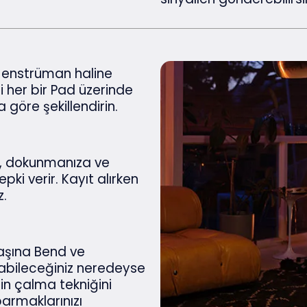
ir enstrüman haline
i her bir Pad üzerinde
 göre şekillendirin.
’i, dokunmanıza ve
pki verir. Kayıt alırken
z.
aşına Bend ve
anabileceğiniz neredeyse
rin çalma tekniğini
parmaklarınızı