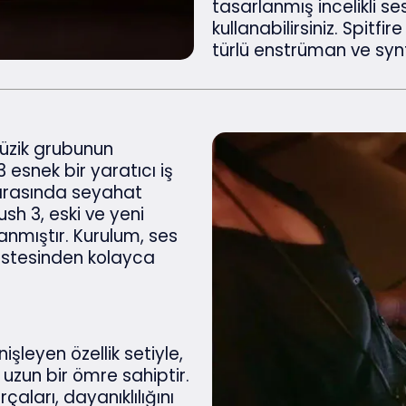
tasarlanmış incelikli se
kullanabilirsiniz. Spitfi
türlü enstrüman ve synth 
müzik grubunun
 esnek bir yaratıcı iş
 arasında seyahat
sh 3, eski ve yeni
lanmıştır. Kurulum, ses
üstesinden kolayca
işleyen özellik setiyle,
de uzun bir ömre sahiptir.
çaları, dayanıklılığını