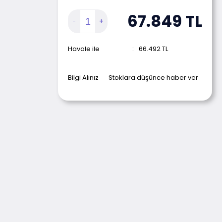
67.849
TL
Havale ile
:
66.492
TL
Bilgi Alınız
Stoklara düşünce haber ver