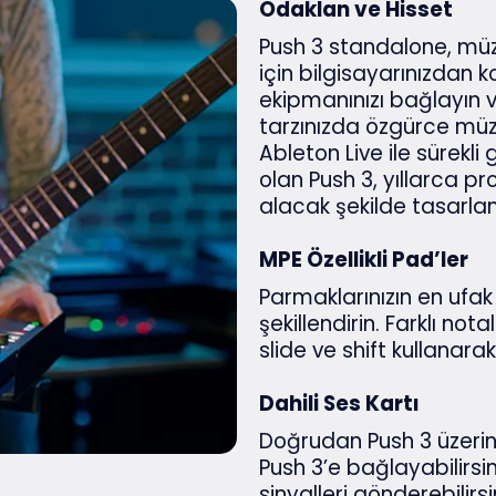
Odaklan ve Hisset
Push 3 standalone, müz
için bilgisayarınızdan 
ekipmanınızı bağlayın ve 
tarzınızda özgürce müziği
Ableton Live ile sürekli 
olan Push 3, yıllarca 
alacak şekilde tasarlan
MPE Özellikli Pad’ler
Parmaklarınızın en ufak
şekillendirin. Farklı no
slide ve shift kullanara
Dahili Ses Kartı
Doğrudan Push 3 üzerind
Push 3’e bağlayabilirs
sinyalleri gönderebilirsi