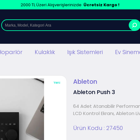
2000 TL Üzeri Alışverişlerinizde
Ücretsiz Kargo !
Hoparlör
Kulaklık
Işık Sistemleri
Ev Sinema
Ableton
Yeni
Ableton Push 3
64 Adet Atanabilir Performan
LCD Kontrol Ekranı, Ableton Li
Ürün Kodu :
27450