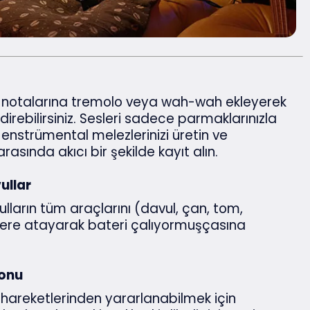
ı notalarına tremolo veya wah-wah ekleyerek
irebilirsiniz. Sesleri sadece parmaklarınızla
di enstrümental melezlerinizi üretin ve
asında akıcı bir şekilde kayıt alın.
ullar
ulların tüm araçlarını (davul, çan, tom,
’lere atayarak bateri çalıyormuşçasına
yonu
d hareketlerinden yararlanabilmek için