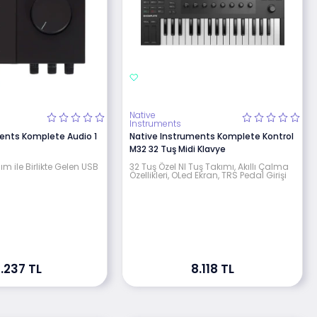
Native
Instruments
ents Komplete Audio 1
Native Instruments Komplete Kontrol
M32 32 Tuş Midi Klavye
lım ile Birlikte Gelen USB
32 Tuş Özel NI Tuş Takımı, Akıllı Çalma
Özellikleri, OLed Ekran, TRS Pedal Girişi
.237 TL
8.118 TL