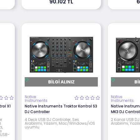
90.102 TL
6
BILGI ALINIZ
BI
Native
Native
Instruments
Instruments
rol X1
Native Instruments Traktor Kontrol S3
Native Instrum
DJ Controller
MK3 DJ Control
er
4 Deck USB DJ Controller, Ses
2 Kanal USB DJ 
8
Arabirimi, Yazılım, Mac/Windows/iOS
Arabirimi, Yaz
a,
uyumlu
a
 USB-