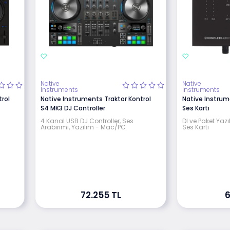
Native
Native
Instruments
Instruments
rol
Native Instruments Traktor Kontrol
Native Instrum
S4 MK3 DJ Controller
Ses Kartı
4 Kanal USB DJ Controller, Ses
DI ve Paket Yazı
Arabirimi, Yazılım - Mac/PC
Ses Kartı
72.255 TL
6