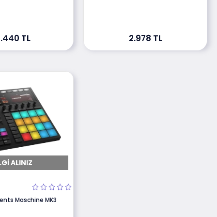
1.440 TL
2.978 TL
LGI ALINIZ
ments Maschine MK3