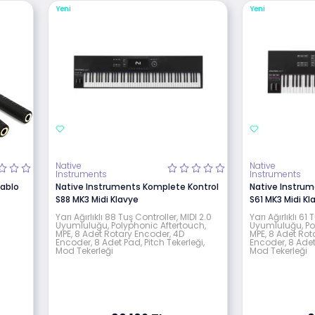
Yeni
Yeni
Native
Native
Instruments
Instruments
Kablo
Native Instruments Komplete Kontrol
Native Instru
S88 MK3 Midi Klavye
S61 MK3 Midi Kl
Yarı Ağırlıklı 88 Tuş Controller, MIDI 2.0
Yarı Ağırlıklı 61
Uyumluluğu, Polyphonic Aftertouch,
Uyumluluğu, Po
MPE, 8 Adet Rotary Encoder, 4D
MPE, 8 Adet Rot
Encoder, 8 Adet Pad, Pitch Tekerleği,
Encoder, 8 Adet 
Mod Tekerleği
Mod Tekerleği