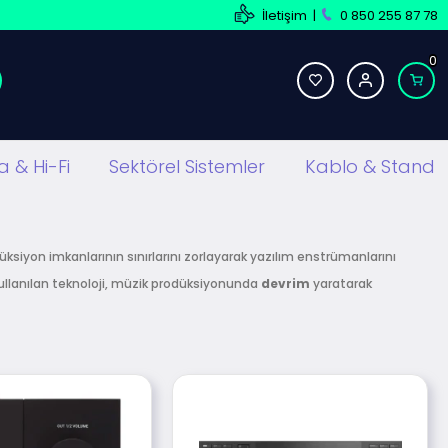
İletişim
|
0 850 255 87 78
0
 & Hi-Fi
Sektörel Sistemler
Kablo & Stand
ksiyon imkanlarının sınırlarını zorlayarak yazılım enstrümanlarını
kullanılan teknoloji, müzik prodüksiyonunda
devrim
yaratarak
ük
yapmıştır. Profesyonelden amatöre tüm kullanıcılar için
yüksek
e Instruments,
prodüksiyonun
yanı
sıra
DJ’likte
de
dünya
tive Instruments
ürünleri en az
2 yıllık distribütör garantisine