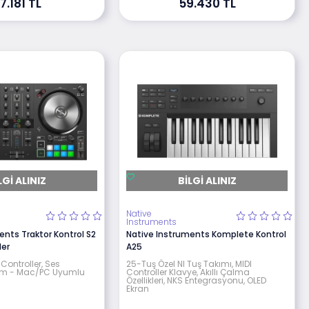
7.181 TL
59.430 TL
LGI ALINIZ
BILGI ALINIZ
Native
Instruments
ents Traktor Kontrol S2
Native Instruments Komplete Kontrol
ler
A25
Controller, Ses
25-Tuş Özel NI Tuş Takımı, MIDI
ılım - Mac/PC Uyumlu
Controller Klavye, Akıllı Çalma
Özellikleri, NKS Entegrasyonu, OLED
Ekran