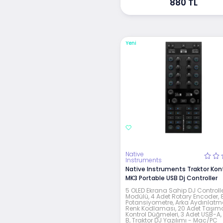
880 TL
Yeni
Native
Instruments
Native Instruments Traktor Kont
MK3 Portable USB Dj Controller
5 OLED Ekrana Sahip DJ Controll
Modülü, 4 Adet Rotary Encoder, 
Potansiyometre, Arka Aydınlatm
Renk Kodlaması, 20 Adet Taşım
Kontrol Düğmeleri, 3 Adet USB-A,
B, Traktor DJ Yazılımı - Mac/PC