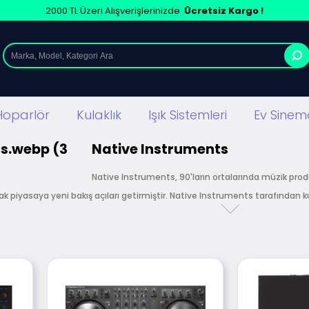
2000 TL Üzeri Alışverişlerinizde
Ücretsiz Kargo !
Hoparlör
Kulaklık
Işık Sistemleri
Ev Sinema
Native Instruments
Native Instruments, 90'ların ortalarında müzik prodü
ak piyasaya yeni bakış açıları getirmiştir. Native Instruments tarafından 
irketlerin
yeni ses üretim ve düzenleme şekilleri keşfetmelerinde
öncül
neredeyse
sonsuz
yaratıcılığın
kapılarını açan sağlam ürünlerle Nativ
sanatçı tarafından tercih edilmektedir.
arkasının
Türkiye yetkili bayisidir.
Sitemizden satın alacağınız tüm
Na