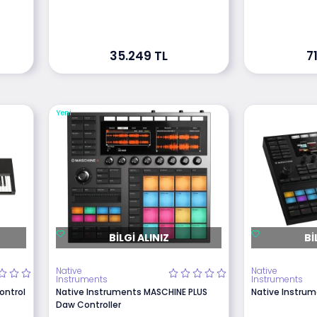
35.249 TL
7
Yeni
BILGI ALINIZ
BI
Native
Native
Instruments
Instruments
ontrol
Native Instruments MASCHINE PLUS
Native Instru
Daw Controller