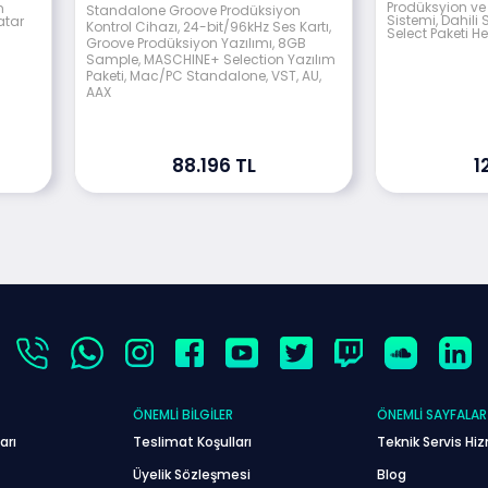
Prodüksyion ve
m
Standalone Groove Prodüksiyon
Sistemi, Dahili 
atar
Kontrol Cihazı, 24-bit/96kHz Ses Kartı,
Select Paketi H
Groove Prodüksiyon Yazılımı, 8GB
Sample, MASCHINE+ Selection Yazılım
Paketi, Mac/PC Standalone, VST, AU,
AAX
88.196 TL
1
ÖNEMLI BILGILER
ÖNEMLI SAYFALAR
arı
Teslimat Koşulları
Teknik Servis Hiz
Üyelik Sözleşmesi
Blog