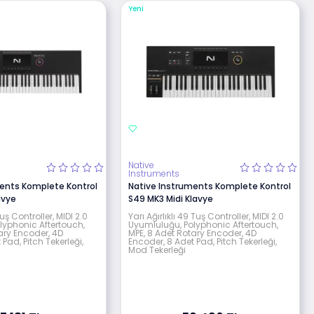
Yeni
Native
Instruments
ments Komplete Kontrol
Native Instruments Komplete Kontrol
avye
S49 MK3 Midi Klavye
 Tuş Controller, MIDI 2.0
Yarı Ağırlıklı 49 Tuş Controller, MIDI 2.0
lyphonic Aftertouch,
Uyumluluğu, Polyphonic Aftertouch,
ary Encoder, 4D
MPE, 8 Adet Rotary Encoder, 4D
Pad, Pitch Tekerleği,
Encoder, 8 Adet Pad, Pitch Tekerleği,
Mod Tekerleği