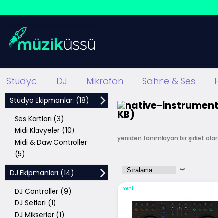
Stüdyo
DJ
Mikrofon
Sahne & Ses
Stüdyo Ekipmanları (18)
Ses Kartları (3)
Midi Klavyeler (10)
yeniden tanımlayan bir şirket olar
Midi & Daw Controller
müzisyenlerin
ve
hatta diğer ş
(5)
ses kaliteli
,
kullanımı
kolay
ve
DJ Ekipmanları (14)
çapında
önde
gelen
çok sayıda 
Yeni
Müzik Üssü,
Native Instruments
m
DJ Controller (9)
DJ Setleri (1)
sahiptir.
DJ Mikserler (1)