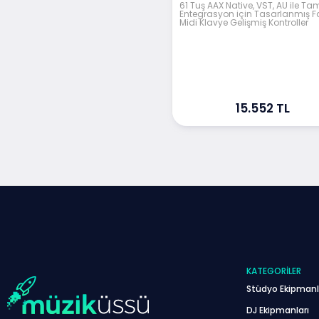
61 Tuş AAX Native, VST, AU ile Ta
Entegrasyon için Tasarlanmış F
Midi Klavye Gelişmiş Kontroller
15.552 TL
KATEGORILER
Stüdyo Ekipmanl
DJ Ekipmanları