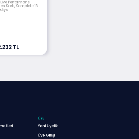
 Live Performans
Ses Kartı, Komplete 13
ediye
2.232 TL
ÜYE
metleri
Yeni Üyelik
Üye Girişi