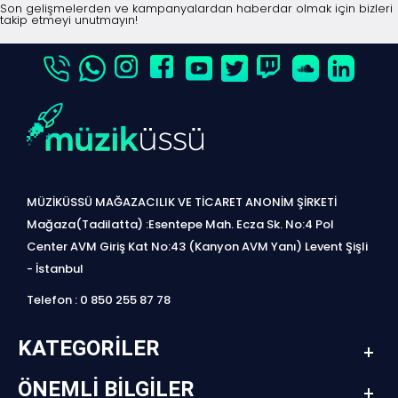
Son gelişmelerden ve kampanyalardan haberdar olmak için bizleri
takip etmeyi unutmayın!
MÜZİKÜSSÜ MAĞAZACILIK VE TİCARET ANONİM ŞİRKETİ
Mağaza(Tadilatta) :Esentepe Mah. Ecza Sk. No:4 Pol
Center AVM Giriş Kat No:43 (Kanyon AVM Yanı) Levent Şişli
- İstanbul
Telefon : 0 850 255 87 78
KATEGORILER
ÖNEMLI BILGILER