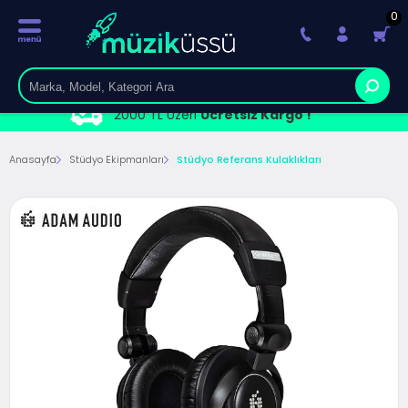
0
2000 TL Üzeri
Ücretsiz Kargo !
Anasayfa
Stüdyo Ekipmanları
Stüdyo Referans Kulaklıkları