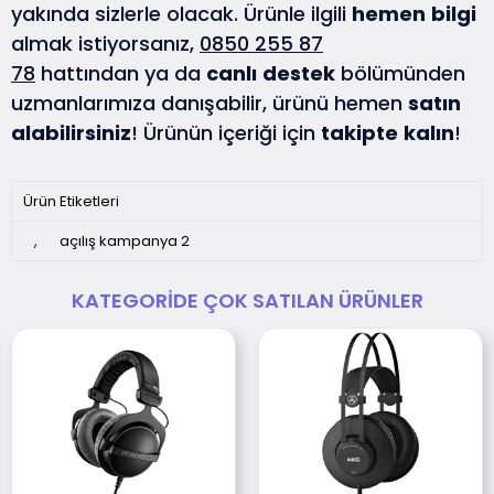
yakında sizlerle olacak. Ürünle ilgili
hemen
bilgi
almak istiyorsanız,
0850 255 87
78
hattından ya da
canlı
destek
bölümünden
uzmanlarımıza danışabilir, ürünü hemen
satın
alabilirsiniz
! Ürünün içeriği için
takipte
kalın
!
Ürün Etiketleri
,
açılış kampanya 2
KATEGORIDE ÇOK SATILAN ÜRÜNLER