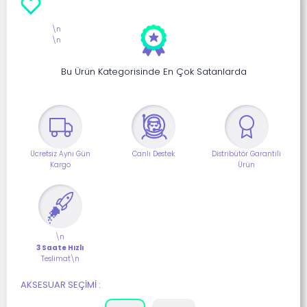
\n
\n
Bu Ürün Kategorisinde En Çok Satanlarda
Ücretsiz Aynı Gün
Canlı Destek
Distribütör Garantili
Kargo
Ürün
\n
3 Saate Hızlı
Teslimat\n
AKSESUAR SEÇIMI :