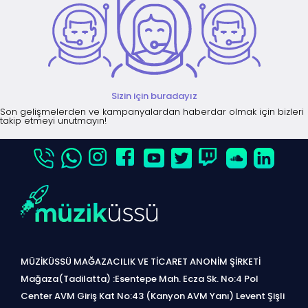
Sizin için buradayız
Son gelişmelerden ve kampanyalardan haberdar olmak için bizleri
takip etmeyi unutmayın!
MÜZİKÜSSÜ MAĞAZACILIK VE TİCARET ANONİM ŞİRKETİ
Mağaza(Tadilatta) :Esentepe Mah. Ecza Sk. No:4 Pol
Center AVM Giriş Kat No:43 (Kanyon AVM Yanı) Levent Şişli