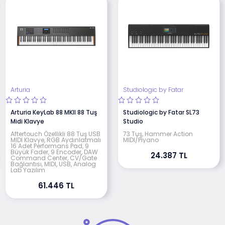
Arturia
Studiologic by Fatar
Arturia KeyLab 88 MKII 88 Tuş
Studiologic by Fatar SL73
Midi Klavye
Studio
Aftertouch Özellikli 88 Tuş USB
73 Tuş, Hammer Action
MIDI Klavye, RGB Aydınlatmalı
MIDI/Piyano
16 Adet Performans Pad, 9
Büyük Fader, 9 Encoder, DAW
24.387 TL
Command Center, CV/Gate
Bağlantısı, MIDI, USB, Analog
Lab Yazılım
61.446 TL