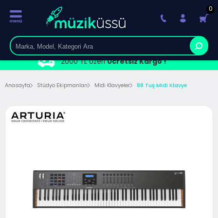
0
2000 TL Üzeri
Ücretsiz Kargo !
Anasayfa
Stüdyo Ekipmanları
Midi Klavyeler
88 Tuş Midi Klavye