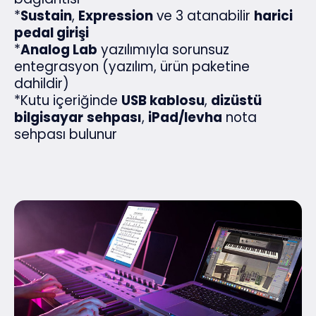
*
Sustain
,
Expression
ve 3 atanabilir
harici
pedal girişi
*
Analog Lab
yazılımıyla sorunsuz
entegrasyon (yazılım, ürün paketine
dahildir)
*Kutu içeriğinde
USB kablosu
,
dizüstü
bilgisayar
sehpası
,
iPad/levha
nota
sehpası bulunur