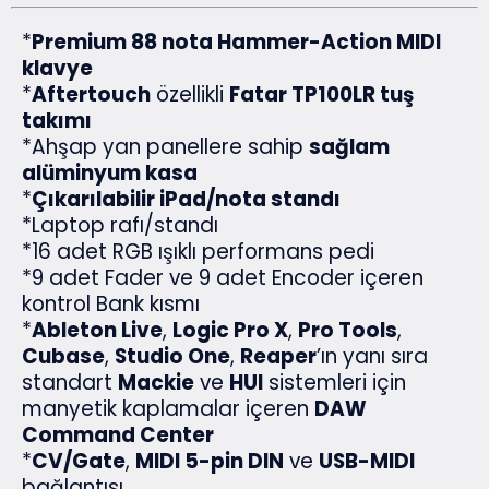
*
Premium 88 nota Hammer-Action MIDI
klavye
*
Aftertouch
özellikli
Fatar TP100LR tuş
takımı
*Ahşap yan panellere sahip
sağlam
alüminyum kasa
*
Çıkarılabilir iPad/nota standı
*Laptop rafı/standı
*16 adet RGB ışıklı performans pedi
*9 adet Fader ve 9 adet Encoder içeren
kontrol Bank kısmı
*
Ableton Live
,
Logic Pro X
,
Pro Tools
,
Cubase
,
Studio One
,
Reaper
’ın yanı sıra
standart
Mackie
ve
HUI
sistemleri için
manyetik kaplamalar içeren
DAW
Command Center
*
CV/Gate
,
MIDI 5-pin DIN
ve
USB-MIDI
bağlantısı