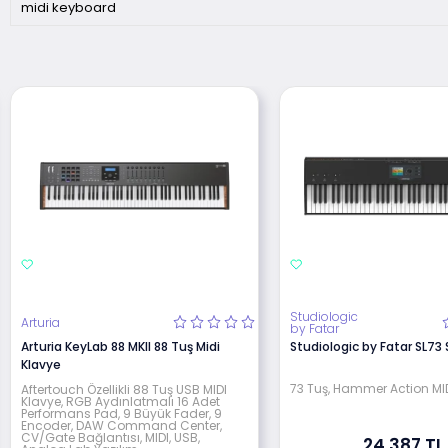
midi keyboard
Studiologic
Arturia
by Fatar
Arturia KeyLab 88 MKII 88 Tuş Midi
Studiologic by Fatar SL73
Klavye
73 Tuş, Hammer Action MI
Aftertouch Özellikli 88 Tuş USB MIDI
Klavye, RGB Aydınlatmalı 16 Adet
Performans Pad, 9 Büyük Fader, 9
Encoder, DAW Command Center,
CV/Gate Bağlantısı, MIDI, USB,
24.387 TL