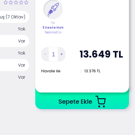
uş (7 Oktav)
\n
3 Saate Hızlı
Yok
Teslimat\n
Var
13.649
TL
Yok
Var
Havale ile
:
13.376
TL
Var
Sepete Ekle