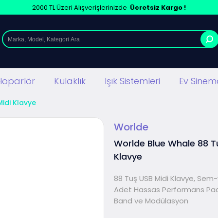
2000 TL Üzeri Alışverişlerinizde
Ücretsiz Kargo !
Hoparlör
Kulaklık
Işık Sistemleri
Ev Sinema
Midi Klavye
Worlde
Worlde Blue Whale 88 T
Klavye
88 Tuş USB Midi Klavye, Sem-
Adet Hassas Performans Padl
Band ve Modülasyon