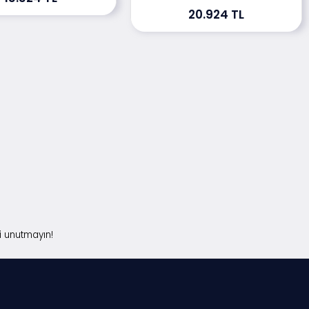
20.924 TL
i unutmayın!