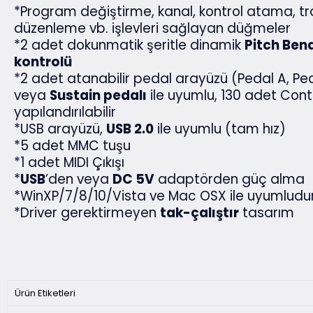
*Program değiştirme, kanal, kontrol atama, tr
düzenleme vb. işlevleri sağlayan düğmeler
*2 adet dokunmatik şeritle dinamik
Pitch Ben
kontrolü
*2 adet atanabilir pedal arayüzü (Pedal A, Pe
veya
Sustain pedalı
ile uyumlu, 130 adet Cont
yapılandırılabilir
*USB arayüzü,
USB 2.0
ile uyumlu (tam hız)
*5 adet MMC tuşu
*1 adet MIDI Çıkışı
*
USB
’den veya
DC 5V
adaptörden güç alma
*WinXP/7/8/10/Vista ve Mac OSX ile uyumludu
*Driver gerektirmeyen
tak-çalıştır
tasarım
Ürün Etiketleri