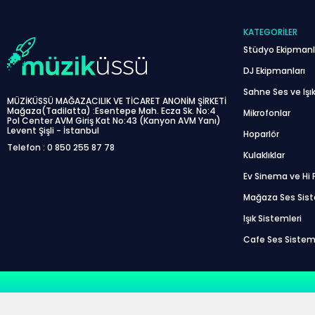
KATEGORILER
Stüdyo Ekipmanl
DJ Ekipmanları
Sahne Ses ve Işık
MÜZİKÜSSÜ MAĞAZACILIK VE TİCARET ANONİM ŞİRKETİ
Mağaza(Tadilatta) :Esentepe Mah. Ecza Sk. No:4
Mikrofonlar
Pol Center AVM Giriş Kat No:43 (Kanyon AVM Yanı)
Levent Şişli - İstanbul
Hoparlör
Telefon : 0 850 255 87 78
Kulaklıklar
Ev Sinema ve Hi F
Mağaza Ses Sis
Işık Sistemleri
Cafe Ses Sistem