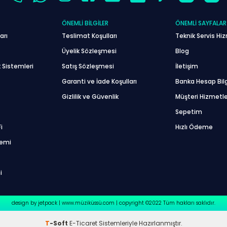
ÖNEMLI BILGILER
ÖNEMLI SAYFALAR
arı
Teslimat Koşulları
Teknik Servis Hiz
Üyelik Sözleşmesi
Blog
 Sistemleri
Satış Sözleşmesi
İletişim
Garanti ve İade Koşulları
Banka Hesap Bilg
Gizlilik ve Güvenlik
Müşteri Hizmetle
Sepetim
i
Hızlı Ödeme
temi
i
design by jetpack | www.müziküssü.com | copyright ©2022 Tüm hakları saklıdır.
T
-Soft
E-Ticaret
Sistemleriyle Hazırlanmıştır.