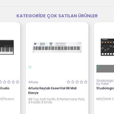
KATEGORIDE ÇOK SATILAN ÜRÜNLER
Studiologic
Arturia
by Fatar
 Studio
Arturia KeyLab Essential 88 Midi
Studiologic
Klavye
DI/Piyano
MIDI/DAW C
88 Tuş, Soft Synth, 8 Performans Pad,
9 Fader, 9 Knob