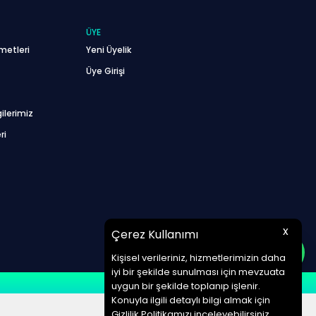
ÜYE
metleri
Yeni Üyelik
Üye Girişi
ilerimiz
ri
x
Çerez Kullanımı
Kişisel verileriniz, hizmetlerimizin daha
iyi bir şekilde sunulması için mevzuata
uygun bir şekilde toplanıp işlenir.
Konuyla ilgili detaylı bilgi almak için
Gizlilik Politikamızı inceleyebilirsiniz.