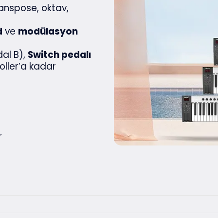
anspose, oktav,
d
ve
modülasyon
dal B),
Switch pedalı
oller’a kadar
r