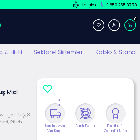
İletişim
|
0 850 255 87 78
0
 & Hi-Fi
Sektörel Sistemler
Kablo & Stand
uş Midi
\n
\n
weight Tuş, 8
eri, Pitch
Ücretsiz Aynı
Canlı Destek
Distribütör
Gün Kargo
Garantili Ürün