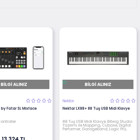
BILGI ALINIZ
BILGI ALINIZ
Nektar
 by Fatar SL Mixface
Nektar LX88+ 88 Tuş USB Midi Klavye
ontroller
88 Tuş USB Midi Klavye, Bitwig Studio
Yazılımı ile Mapping, Cubase, Digital
Performer, Garageband, Logic Pro,
13.324 TL