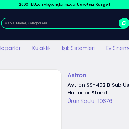
2000 TL Üzeri Alışverişlerinizde
Ücretsiz Kargo !
Hoparlör
Kulaklık
Işık Sistemleri
Ev Sinema
Astron
Astron SS-402 B Sub Ü
Hoparlör Stand
Ürün Kodu :
19876