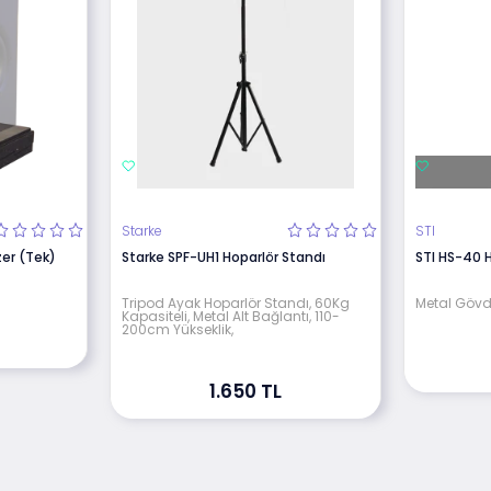
Starke
STI
zer (Tek)
Starke SPF-UH1 Hoparlör Standı
STI HS-40 
Tripod Ayak Hoparlör Standı, 60Kg
Metal Gövd
Kapasiteli, Metal Alt Bağlantı, 110-
200cm Yükseklik,
1.650 TL