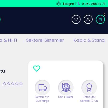
İletişim
|
0 850 255 87 78
0
 & Hi-Fi
Sektörel Sistemler
Kablo & Stand
stü
Ücretsiz Aynı
Canlı Destek
Distribütör
Gün Kargo
Garantili Ürün