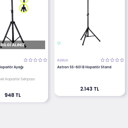
BILGI ALINIZ
Astron
Hoparlör Ayağı
Astron SS-601 B Hoparlör Stand
eli Hoparlör Sehpası
2.143 TL
948 TL