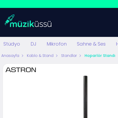
Stüdyo
DJ
Mikrofon
Sahne & Ses
Anasayfa
Kablo & Stand
Standlar
Hoparlör Standı