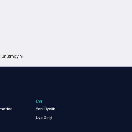
i unutmayın!
ÜYE
metleri
Yeni Üyelik
Üye Girişi