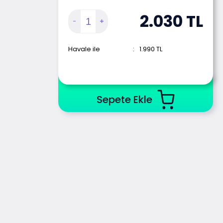
2.030
TL
Havale ile
:
1.990
TL
Sepete Ekle