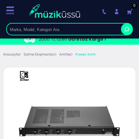
0
2000 TL Üzeri
Ücretsiz Kargo !
Anasayfa
Sahne Ekipmanları
Amfiler
Power Amfi