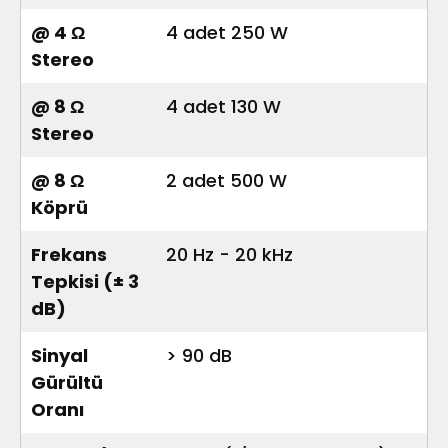
@ 4 Ω
4 adet 250 W
Stereo
@ 8 Ω
4 adet 130 W
Stereo
@ 8 Ω
2 adet 500 W
Köprü
Frekans
20 Hz - 20 kHz
Tepkisi (± 3
dB)
Sinyal
> 90 dB
Gürültü
Oranı