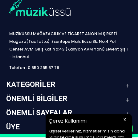
MÜZİKÜSSÜ MAĞAZACILIK VE TİCARET ANONİM ŞİRKETİ
Mağaza(Tadilatta) :Esentepe Mah. Ecza Sk. No:4 Pol
Center AVM Giriş Kat No:43 (Kanyon AVM Yanı) Levent Şişli
- İstanbul
Telefon : 0 850 255 87 78
KATEGORILER
ÖNEMLI BILGILER
ÖNEMLI SAYFALAR
x
Çerez Kullanımı
ÜYE
Kişisel verileriniz, hizmetlerimizin daha
iyi bir şekilde sunulması için mevzuata