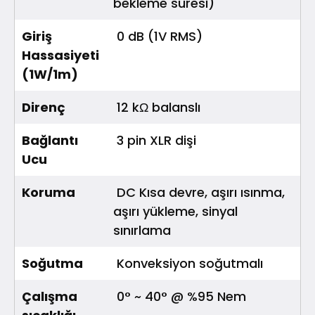
bekleme süresi)
Giriş
0 dB (1V RMS)
Hassasiyeti
(1W/1m)
Direnç
12 kΩ balanslı
Bağlantı
3 pin XLR dişi
Ucu
Koruma
DC Kısa devre, aşırı ısınma,
aşırı yükleme, sinyal
sınırlama
Soğutma
Konveksiyon soğutmalı
Çalışma
0° ~ 40° @ %95 Nem