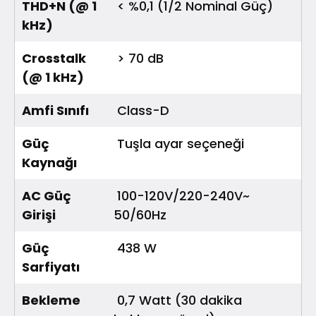
THD+N (@ 1
< %0,1 (1/2 Nominal Güç)
kHz)
Crosstalk
> 70 dB
(@ 1 kHz)
Amfi Sınıfı
Class-D
Güç
Tuşla ayar seçeneği
Kaynağı
AC Güç
100-120V/220-240V~
Girişi
50/60Hz
Güç
438 W
Sarfiyatı
Bekleme
0,7 Watt (30 dakika