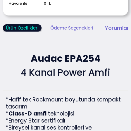
Havale ile
0
TL
Yorumlar 
Ürün Özellikleri
Ödeme Seçenekleri
Audac EPA254
4 Kanal Power Amfi
*Hafif tek Rackmount boyutunda kompakt
tasarım
*
Class-D
amfi
teknolojisi
*Energy Star sertifikalı
*Bireysel kanal ses kontrolleri ve