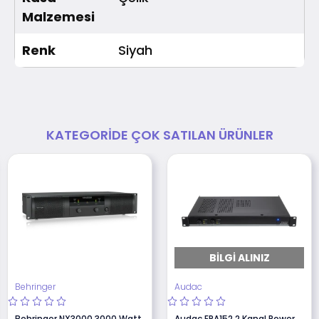
Malzemesi
Renk
Siyah
KATEGORIDE ÇOK SATILAN ÜRÜNLER
BILGI ALINIZ
Behringer
Audac
Behringer NX3000 3000 Watt
Audac EPA152 2 Kanal Power