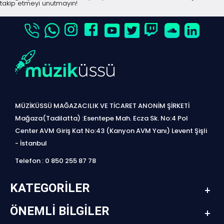
takip etmeyi unutmayın!
MÜZİKÜSSÜ MAĞAZACILIK VE TİCARET ANONİM ŞİRKETİ
Mağaza(Tadilatta) :Esentepe Mah. Ecza Sk. No:4 Pol
Center AVM Giriş Kat No:43 (Kanyon AVM Yanı) Levent Şişli
- İstanbul
Telefon : 0 850 255 87 78
KATEGORILER
ÖNEMLI BILGILER