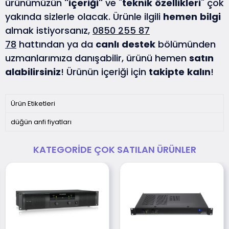
ürünümüzün
"içeriği"
ve "
teknik
özellikleri
" çok
yakında sizlerle olacak. Ürünle ilgili
hemen
bilgi
almak istiyorsanız,
0850 255 87
78
hattından ya da
canlı
destek
bölümünden
uzmanlarımıza danışabilir, ürünü hemen
satın
alabilirsiniz
! Ürünün içeriği için
takipte
kalın
!
Ürün Etiketleri
düğün anfi fiyatları
KATEGORIDE ÇOK SATILAN ÜRÜNLER