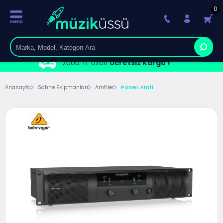
0
2000 TL Üzeri
Ücretsiz Kargo !
Anasayfa
Sahne Ekipmanları
Amfiler
Power Amfi