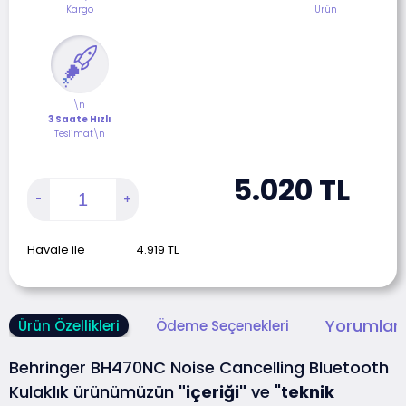
Kargo
Ürün
\n
3 Saate Hızlı
Teslimat\n
5.020
TL
Havale ile
4.919
TL
Yorumlar 
Ürün Özellikleri
Ödeme Seçenekleri
Behringer BH470NC Noise Cancelling Bluetooth
Kulaklık ürünümüzün
"içeriği"
ve "
teknik