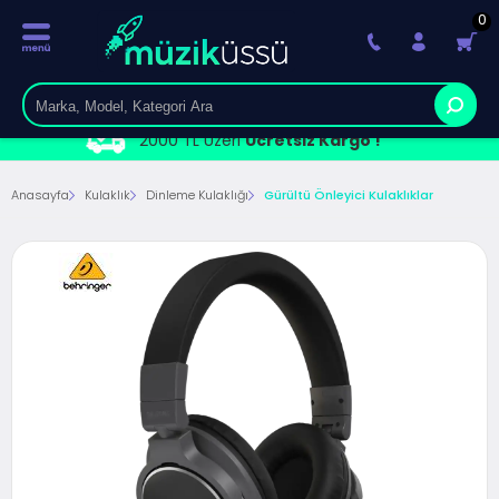
0
2000 TL Üzeri
Ücretsiz Kargo !
Anasayfa
Kulaklık
Dinleme Kulaklığı
Gürültü Önleyici Kulaklıklar