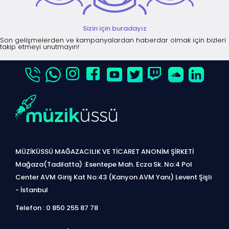
Sizin için buradayız
Son gelişmelerden ve kampanyalardan haberdar olmak için bizleri
takip etmeyi unutmayın!
MÜZİKÜSSÜ MAĞAZACILIK VE TİCARET ANONİM ŞİRKETİ
Mağaza(Tadilatta) :Esentepe Mah. Ecza Sk. No:4 Pol
Center AVM Giriş Kat No:43 (Kanyon AVM Yanı) Levent Şişli
- İstanbul
Telefon : 0 850 255 87 78