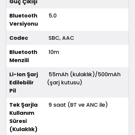
Güç Çıkışı
Bluetooth
5.0
Versiyonu
Codec
SBC, AAC
Bluetooth
10m
Menzili
Li-Ion Şarj
55mAh (kulaklık)/500mAh
Edilebilir
(şarj kutusu)
Pil
Tek Şarjla
9 saat (BT ve ANC ile)
Kullanım
Süresi
(Kulaklık)