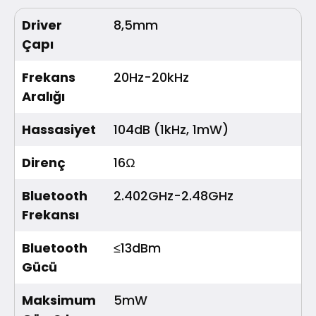
Driver
8,5mm
Çapı
Frekans
20Hz-20kHz
Aralığı
Hassasiyet
104dB (1kHz, 1mW)
Direnç
16Ω
Bluetooth
2.402GHz-2.48GHz
Frekansı
Bluetooth
≤13dBm
Gücü
Maksimum
5mW