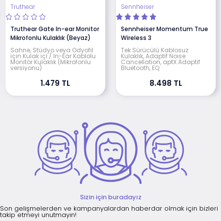
Truthear
Sennheiser
Truthear Gate In-ear Monitor
Sennheiser Momentum True
Mikrofonlu Kulaklık (Beyaz)
Wireless 3
Sahne, Stüdyo veya Odyofil
Tek Sürücülü Kablosuz
için Kulak içi / In-Ear Kablolu
Kulaklık, Adaptif Noise
Monitör Kulaklık (Mikrofonlu
Cancellation, aptX Adaptif
versiyonu)
Bluetooth, EQ
1.479 TL
8.498 TL
Sizin için buradayız
Son gelişmelerden ve kampanyalardan haberdar olmak için bizleri
takip etmeyi unutmayın!