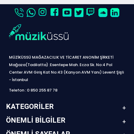
MÜZİKÜSSÜ MAĞAZACILIK VE TİCARET ANONİM ŞİRKETİ
Mağaza(Tadilatta) :Esentepe Mah. Ecza Sk. No:4 Pol
Center AVM Giriş Kat No:43 (Kanyon AVM Yanı) Levent Şişli
- İstanbul
Telefon : 0 850 255 87 78
KATEGORILER
ÖNEMLI BILGILER