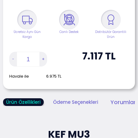
Ücretsiz Aynı Gün
Canlı Destek
Distribütör Garantili
Kargo
Ürün
7.117
TL
Havale ile
6.975
TL
Yorumlar 
Ürün Özellikleri
Ödeme Seçenekleri
KEF MU3