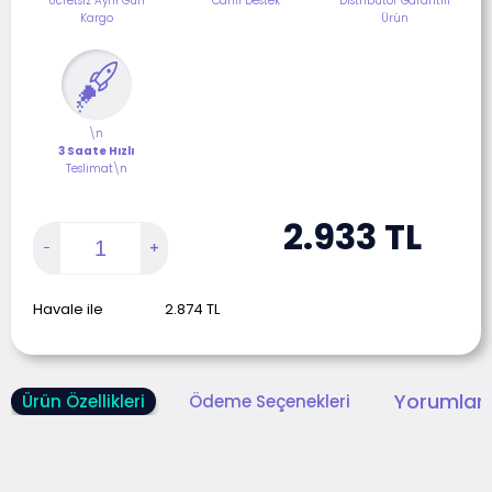
Ücretsiz Aynı Gün
Canlı Destek
Distribütör Garantili
Kargo
Ürün
\n
3 Saate Hızlı
Teslimat\n
2.933
TL
Havale ile
2.874
TL
Yorumlar 
Ürün Özellikleri
Ödeme Seçenekleri