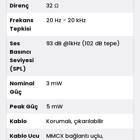
Direnç
32 Ω
Frekans
20 Hz - 20 kHz
Tepkisi
Ses
93 dB @1kHz (102 dB tepe)
Basıncı
Seviyesi
(SPL)
Nominal
3 mW
Güç
Peak Güç
5 mW
Kablo
Korumalı, çıkarılabilir
Kablo Ucu
MMCX bağlantı uçlu,