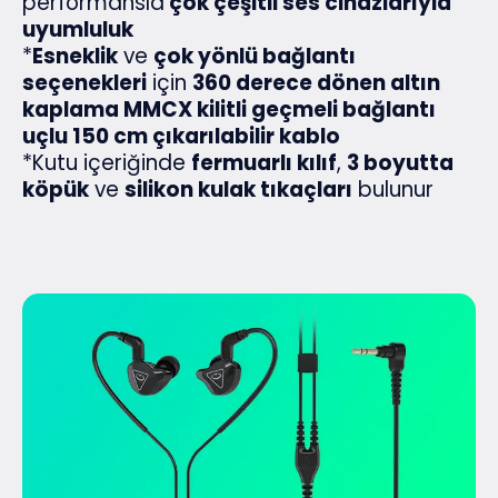
performansla
çok çeşitli ses cihazlarıyla
uyumluluk
*
Esneklik
ve
çok yönlü bağlantı
seçenekleri
için
360 derece dönen altın
kaplama MMCX kilitli geçmeli bağlantı
uçlu 150 cm çıkarılabilir kablo
*Kutu içeriğinde
fermuarlı kılıf
,
3 boyutta
köpük
ve
silikon kulak tıkaçları
bulunur