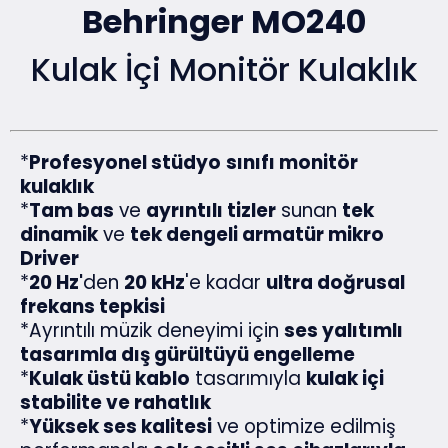
Behringer MO240
Kulak İçi Monitör Kulaklık
*
Profesyonel stüdyo
sınıfı monitör
kulaklık
*
Tam bas
ve
ayrıntılı tizler
sunan
tek
dinamik
ve
tek dengeli armatür mikro
Driver
*
20 Hz'
den
20 kHz
'e kadar
ultra doğrusal
frekans tepkisi
*Ayrıntılı müzik deneyimi için
ses yalıtımlı
tasarımla dış gürültüyü engelleme
*
Kulak üstü kablo
tasarımıyla
kulak içi
stabilite ve rahatlık
*
Yüksek ses kalitesi
ve optimize edilmiş