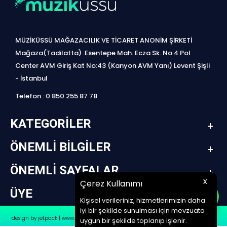
MÜZİKÜSSÜ MAĞAZACILIK VE TİCARET ANONİM ŞİRKETİ
Mağaza(Tadilatta) :Esentepe Mah. Ecza Sk. No:4 Pol
Center AVM Giriş Kat No:43 (Kanyon AVM Yanı) Levent Şişli
- İstanbul
Telefon : 0 850 255 87 78
KATEGORILER
ÖNEMLI BILGILER
ÖNEMLI SAYFALAR
x
Çerez Kullanımı
ÜYE
Kişisel verileriniz, hizmetlerimizin daha
iyi bir şekilde sunulması için mevzuata
design by jetpack | www.müziküssü.com | copyright ©2022 Tüm hakları saklıdır.
uygun bir şekilde toplanıp işlenir.