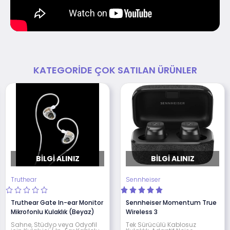
KATEGORIDE ÇOK SATILAN ÜRÜNLER
BILGI ALINIZ
BILGI ALINIZ
Truthear
Sennheiser
Truthear Gate In-ear Monitor
Sennheiser Momentum True
Mikrofonlu Kulaklık (Beyaz)
Wireless 3
Sahne, Stüdyo veya Odyofil
Tek Sürücülü Kablosuz