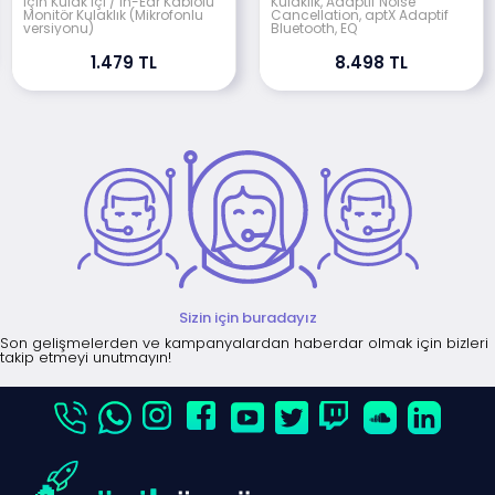
için Kulak içi / In-Ear Kablolu
Kulaklık, Adaptif Noise
Monitör Kulaklık (Mikrofonlu
Cancellation, aptX Adaptif
versiyonu)
Bluetooth, EQ
1.479 TL
8.498 TL
Sizin için buradayız
Son gelişmelerden ve kampanyalardan haberdar olmak için bizleri
takip etmeyi unutmayın!