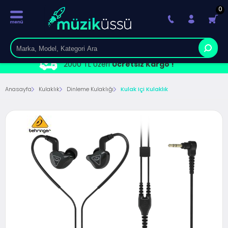
0
2000 TL Üzeri
Ücretsiz Kargo !
Anasayfa
Kulaklık
Dinleme Kulaklığı
Kulak Içi Kulaklık