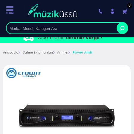
0
2000 TL Üzeri
Ücretsiz Kargo !
Anasayfa
Sahne Ekipmanları
Amfiler
Power Amfi