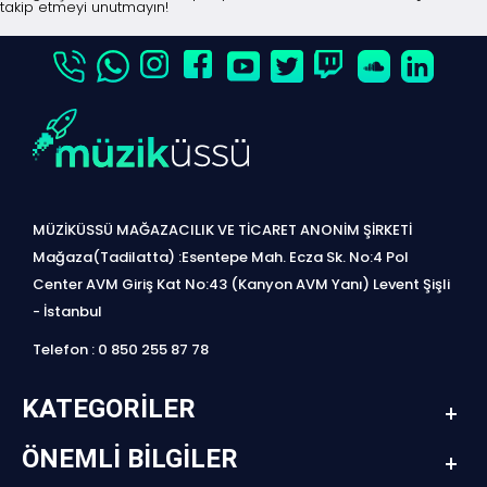
takip etmeyi unutmayın!
MÜZİKÜSSÜ MAĞAZACILIK VE TİCARET ANONİM ŞİRKETİ
Mağaza(Tadilatta) :Esentepe Mah. Ecza Sk. No:4 Pol
Center AVM Giriş Kat No:43 (Kanyon AVM Yanı) Levent Şişli
- İstanbul
Telefon : 0 850 255 87 78
KATEGORILER
ÖNEMLI BILGILER