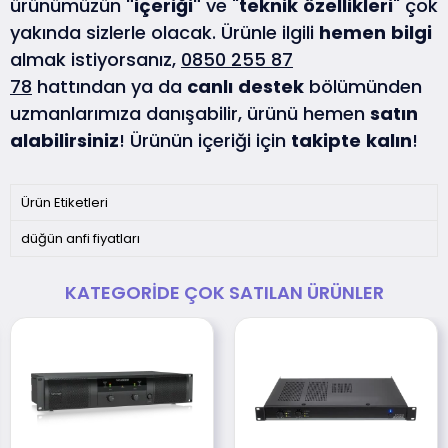
ürünümüzün
"içeriği"
ve "
teknik
özellikleri
" çok
yakında sizlerle olacak. Ürünle ilgili
hemen
bilgi
almak istiyorsanız,
0850 255 87
78
hattından ya da
canlı
destek
bölümünden
uzmanlarımıza danışabilir, ürünü hemen
satın
alabilirsiniz
! Ürünün içeriği için
takipte
kalın
!
Ürün Etiketleri
düğün anfi fiyatları
KATEGORIDE ÇOK SATILAN ÜRÜNLER