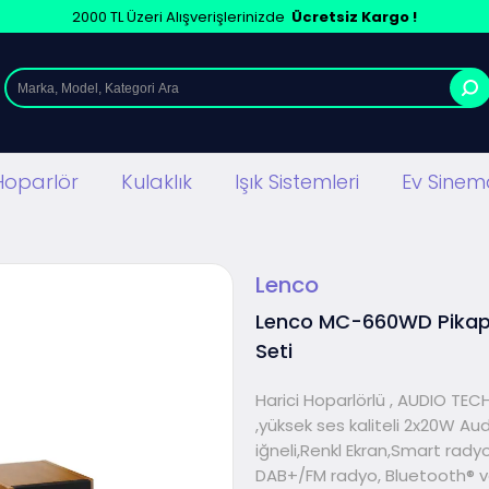
2000 TL Üzeri Alışverişlerinizde
Ücretsiz Kargo !
Hoparlör
Kulaklık
Işık Sistemleri
Ev Sinema
Lenco
Lenco MC-660WD Pikapl
Seti
Harici Hoparlörlü , AUDIO TE
,yüksek ses kaliteli 2x20W Au
iğneli,Renkl Ekran,Smart radyo
DAB+/FM radyo, Bluetooth® 