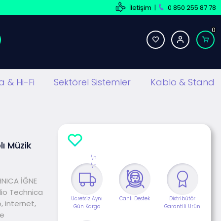
İletişim
|
0 850 255 87 78
0
 & Hi-Fi
Sektörel Sistemler
Kablo & Stand
ı Müzik
\n
\n
CHNICA İĞNE
dio Technica
Ücretsiz Aynı
Canlı Destek
Distribütör
, internet,
Gün Kargo
Garantili Ürün
ve