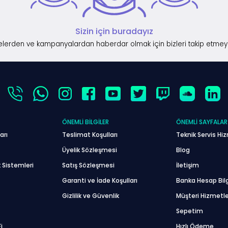
Sizin için buradayız
lerden ve kampanyalardan haberdar olmak için bizleri takip etmey
ÖNEMLI BILGILER
ÖNEMLI SAYFALAR
arı
Teslimat Koşulları
Teknik Servis Hiz
Üyelik Sözleşmesi
Blog
 Sistemleri
Satış Sözleşmesi
İletişim
Garanti ve İade Koşulları
Banka Hesap Bilg
Gizlilik ve Güvenlik
Müşteri Hizmetle
Sepetim
i
Hızlı Ödeme