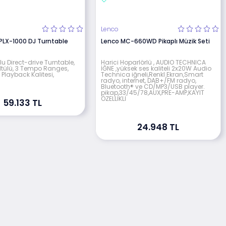
Lenco
 PLX-1000 DJ Turntable
Lenco MC-660WD Pikaplı Müzik Seti
lu Direct-drive Turntable,
Harici Hoparlörlü , AUDIO TECHNICA
ltülü, 3 Tempo Ranges,
İĞNE ,yüksek ses kaliteli 2x20W Audio
 Playback Kalitesi,
Technica iğneli,Renkl Ekran,Smart
radyo, internet, DAB+/FM radyo,
Bluetooth® ve CD/MP3/USB player.
pikap,33/45/78,AUX,PRE-AMP,KAYIT
ÖZELLİKLİ
59.133 TL
24.948 TL