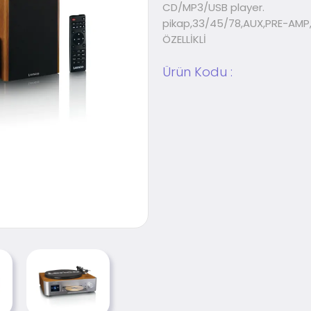
CD/MP3/USB player.
pikap,33/45/78,AUX,PRE-AMP
ÖZELLİKLİ
Ürün Kodu :