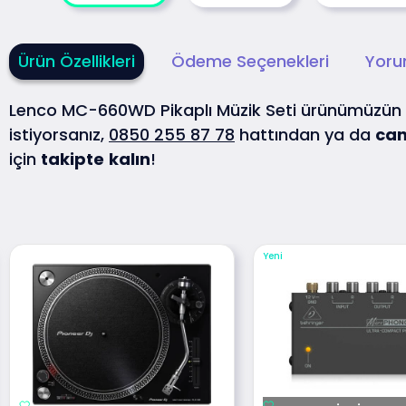
Ürün Özellikleri
Ödeme Seçenekleri
Yoru
Lenco MC-660WD Pikaplı Müzik Seti ürünümüzün
istiyorsanız,
0850 255 87 78
hattından ya da
can
için
takipte
kalın
!
Yeni