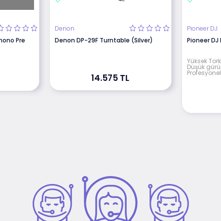
Denon
Pioneer DJ
Phono Pre
Denon DP-29F Turntable (Silver)
Pioneer DJ
Yüksek Tork
Düşük gürü
Profesyonel
14.575 TL