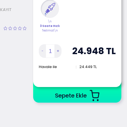
,KAYIT
\n
3 Saate Hızlı
Teslimat\n
24.948
TL
Havale ile
:
24.449
TL
Sepete Ekle