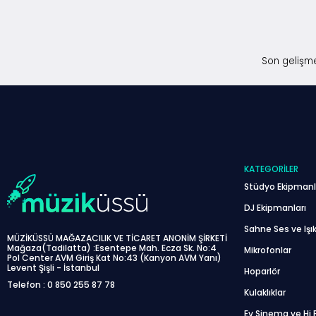
Son gelişme
KATEGORILER
Stüdyo Ekipmanl
DJ Ekipmanları
Sahne Ses ve Işık
MÜZİKÜSSÜ MAĞAZACILIK VE TİCARET ANONİM ŞİRKETİ
Mağaza(Tadilatta) :Esentepe Mah. Ecza Sk. No:4
Mikrofonlar
Pol Center AVM Giriş Kat No:43 (Kanyon AVM Yanı)
Levent Şişli - İstanbul
Hoparlör
Telefon : 0 850 255 87 78
Kulaklıklar
Ev Sinema ve Hi F