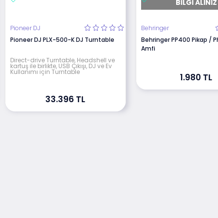
BILGI ALINIZ
Pioneer DJ
Behringer
Pioneer DJ PLX-500-K DJ Turntable
Behringer PP400 Pikap / 
Amfi
Direct-drive Turntable, Headshell ve
kartuş ile birlikte, USB Çıkışı, DJ ve Ev
Kullanımı için Turntable
1.980 TL
33.396 TL