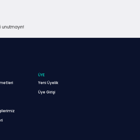
i unutmayın!
ÜYE
metleri
Yeni Üyelik
Üye Girişi
ilerimiz
ri