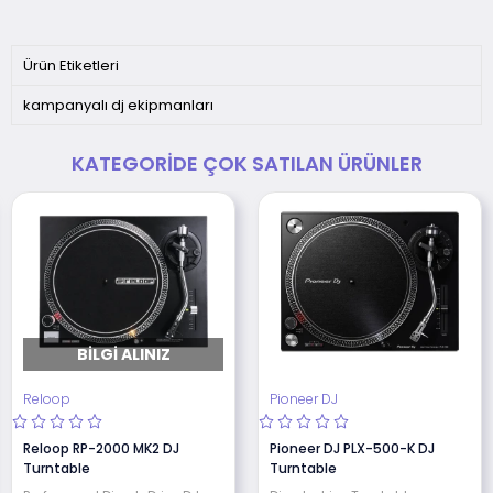
Ürün Etiketleri
kampanyalı dj ekipmanları
KATEGORIDE ÇOK SATILAN ÜRÜNLER
BILGI ALINIZ
Reloop
Pioneer DJ
Reloop RP-2000 MK2 DJ
Pioneer DJ PLX-500-K DJ
Turntable
Turntable