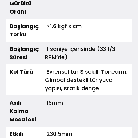
Gürültü
Oranı
Başlangıç
>1.6 kgf x cm
Torku
Başlangıç
1 saniye içerisinde (33 1/3
Süresi
RPM’de)
Kol Türü
Evrensel tür S şekilli Tonearm,
Gimbal destekli tür yuva
yapısı, statik denge
Asılı
16mm
Kalma
Mesafesi
Etkili
230.5mm