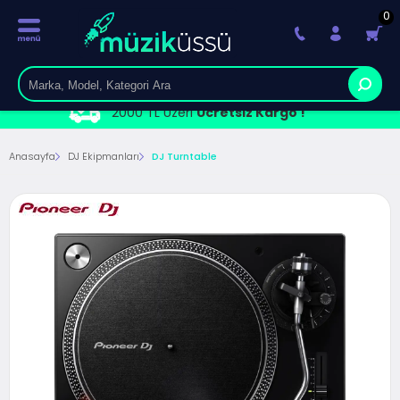
0
2000 TL Üzeri
Ücretsiz Kargo !
Anasayfa
DJ Ekipmanları
DJ Turntable