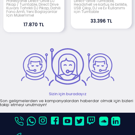
Profesyonel Direct-Drive DJ
Direct-drive Turntable,
Pikap / Turntable, Direct Drive
Headshell ve kartuş ile birlikte,
Kuvars Tahrikli DJ Pikap, Dahili
USB Çıkışı, DJ ve Ev Kullanımı
Fono Amfi, Yeni Başlayanlar
için Turntable
İçin Mükemmel
33.396 TL
17.870 TL
Sizin için buradayız
Son gelişmelerden ve kampanyalardan haberdar olmak için bizleri
takip etmeyi unutmayın!