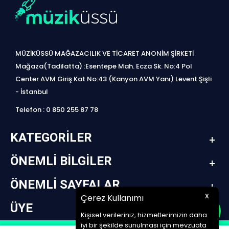
MÜZİKÜSSÜ MAĞAZACILIK VE TİCARET ANONİM ŞİRKETİ
Mağaza(Tadilatta) :Esentepe Mah. Ecza Sk. No:4 Pol
Center AVM Giriş Kat No:43 (Kanyon AVM Yanı) Levent Şişli
- İstanbul
Telefon : 0 850 255 87 78
KATEGORILER
ÖNEMLI BILGILER
ÖNEMLI SAYFALAR
x
Çerez Kullanımı
ÜYE
Kişisel verileriniz, hizmetlerimizin daha
iyi bir şekilde sunulması için mevzuata