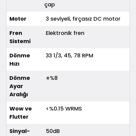
çap
Motor
3 seviyeli, fırçasız DC motor
Fren
Elektronik fren
Sistemi
Dönme
33 1/3, 45, 78 RPM
Hızı
Dönme
±%8
Ayar
Aralığı
Wow ve
<%0.15 WRMS
Flutter
Sinyal-
50dB