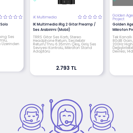
Golden Ag
iK Multimedia
Project
 Solo
IK Multimedia iRig 2 Gitar Preamp /
Golden Age
Ses Arabirimi (Mobil)
Mikrofon 
ming Ses
TRRS Gitar Ses Kartı, Stereo
Tek Kanallı
umlu,
Headphone Return, Seçilebilir
80dB Gain,
ı Üzerinden
Return/Thru 6.35mm Çıkış, Giriş Ses
200Hz Highpa
Seviyesi Kontrolü, Mikrofon Stand
Değiştirileb
Adaptörü
Devresi, 14d
2.793 TL