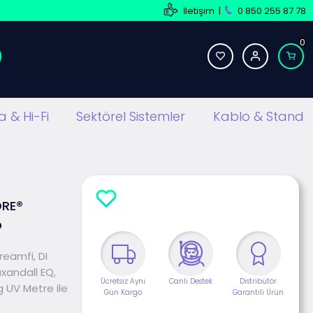
İletişim
|
0 850 255 87 78
0
 & Hi-Fi
Sektörel Sistemler
Kablo & Stand
ORE®
p
reamfi, DI
axandall EQ,
Ücretsiz Aynı
Canlı Destek
Distribütör
g UV Metre ile
Gün Kargo
Garantili Ürün