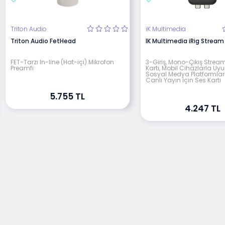
Triton Audio
iK Multimedia
Triton Audio FetHead
IK Multimedia iRig Stream
FET-Tarzı In-line (Hat-içi) Mikrofon
3-Giriş, Mono-Çıkış Strea
Preamfi
Kartı, Mobil Cihazlarla Uy
Sosyal Medya Platformlar
Canlı Yayın İçin Ses Kartı
5.755 TL
4.247 TL