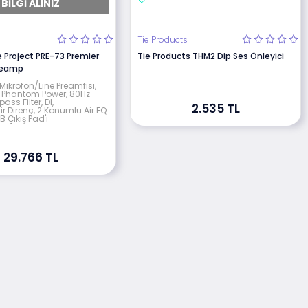
BILGI ALINIZ
e
Tie Products
 Project PRE-73 Premier
Tie Products THM2 Dip Ses Önleyici
Preamp
 Mikrofon/Line Preamfisi,
 Phantom Power, 80Hz -
ss Filter, DI,
2.535 TL
ilir Direnç, 2 Konumlu Air EQ
B Çıkış Pad'i
29.766 TL