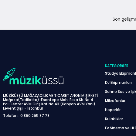
Son gelişme
KATEGORILER
Stüdyo Ekipmanl
DJ Ekipmanları
Sahne Ses ve Işık
MÜZİKÜSSÜ MAĞAZACILIK VE TİCARET ANONİM ŞİRKETİ
Mağaza(Tadilatta) :Esentepe Mah. Ecza Sk. No:4
Mikrofonlar
Pol Center AVM Giriş Kat No:43 (Kanyon AVM Yanı)
Levent Şişli - İstanbul
Hoparlör
Telefon : 0 850 255 87 78
Kulaklıklar
Ev Sinema ve Hi F