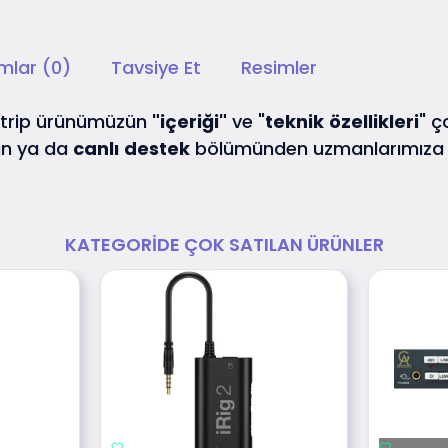
mlar (0)
Tavsiye Et
Resimler
Strip ürünümüzün
"içeriği"
ve "
teknik
özellikleri
" ç
an ya da
canlı
destek
bölümünden uzmanlarımıza d
KATEGORIDE ÇOK SATILAN ÜRÜNLER