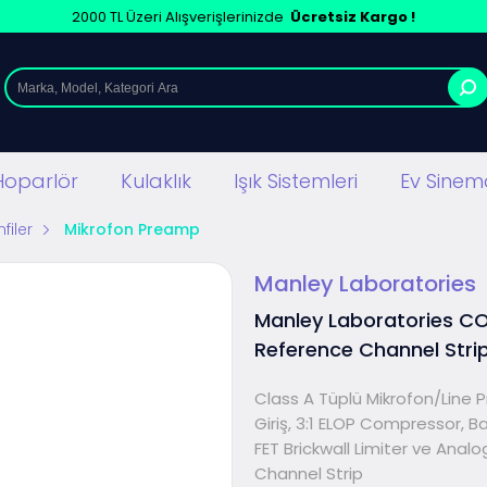
2000 TL Üzeri Alışverişlerinizde
Ücretsiz Kargo !
Hoparlör
Kulaklık
Işık Sistemleri
Ev Sinema
filer
Mikrofon Preamp
Manley Laboratories
Manley Laboratories C
Reference Channel Stri
Class A Tüplü Mikrofon/Line P
Giriş, 3:1 ELOP Compressor, B
FET Brickwall Limiter ve Analo
Channel Strip