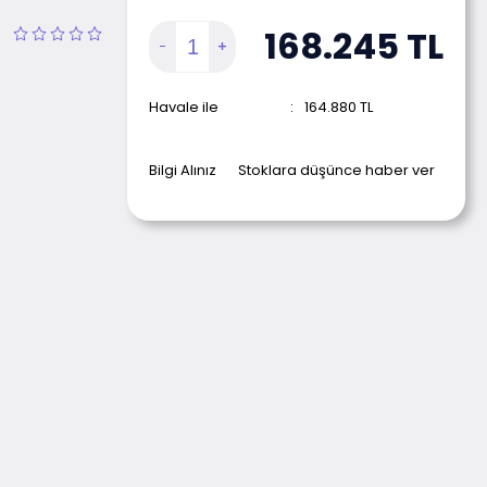
168.245
TL
Havale ile
:
164.880
TL
Bilgi Alınız
Stoklara düşünce haber ver