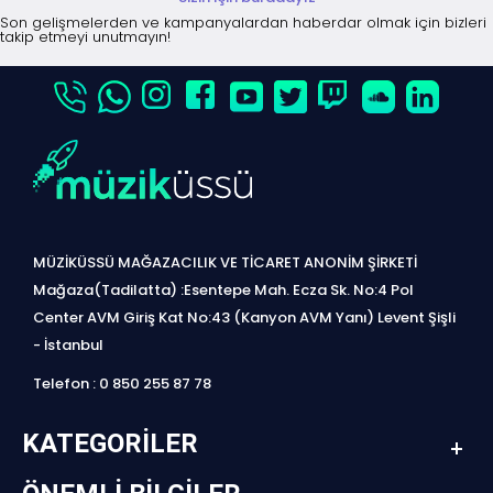
Son gelişmelerden ve kampanyalardan haberdar olmak için bizleri
takip etmeyi unutmayın!
MÜZİKÜSSÜ MAĞAZACILIK VE TİCARET ANONİM ŞİRKETİ
Mağaza(Tadilatta) :Esentepe Mah. Ecza Sk. No:4 Pol
Center AVM Giriş Kat No:43 (Kanyon AVM Yanı) Levent Şişli
- İstanbul
Telefon : 0 850 255 87 78
KATEGORILER