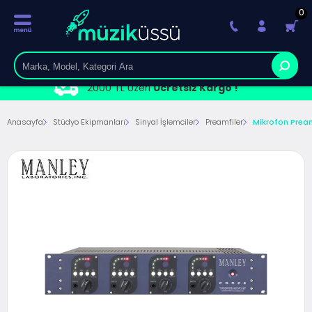
0
2000 TL Üzeri
Ücretsiz Kargo !
Anasayfa
Stüdyo Ekipmanları
Sinyal İşlemciler
Preamfiler
Mikrofon Pre