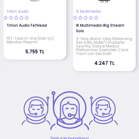
Triton Audio
iK Multimedia
Triton Audio FetHead
IK Multimedia iRig Stream
Solo
FET-Tarzı In-line (Hat-içi)
3-Giriş, Mono-Çıkış Streaming
Mikrofon Preamfi
Ses Kartı, Mobil Cihazlarla
Uyumlu, Sosyal Medya
Platformları Üzerinden Canlı
5.755 TL
Yayın İçin Ses Kartı
4.247 TL
Sizin için buradayız