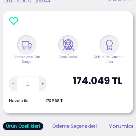
Ürün Kodu :
21944
Ücretsiz Aynı Gün
Canlı Destek
Distribütör Garantili
Kargo
Ürün
174.049
TL
Havale ile
170.568
TL
Yorumlar 
Ürün Özellikleri
Ödeme Seçenekleri