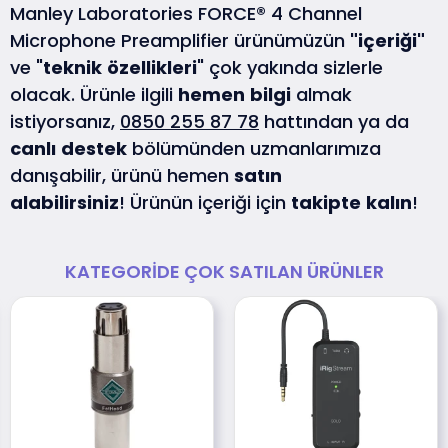
Manley Laboratories FORCE® 4 Channel
Microphone Preamplifier ürünümüzün
"içeriği"
ve "
teknik
özellikleri
" çok yakında sizlerle
olacak. Ürünle ilgili
hemen
bilgi
almak
istiyorsanız,
0850 255 87 78
hattından ya da
canlı
destek
bölümünden uzmanlarımıza
danışabilir, ürünü hemen
satın
alabilirsiniz
! Ürünün içeriği için
takipte
kalın
!
KATEGORIDE ÇOK SATILAN ÜRÜNLER