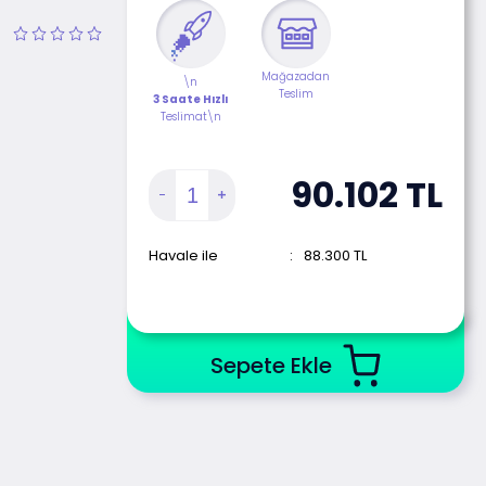
Mağazadan
\n
Teslim
3 Saate Hızlı
Teslimat\n
90.102
TL
Havale ile
:
88.300
TL
Sepete Ekle