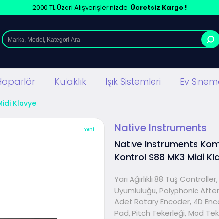
2000 TL Üzeri Alışverişlerinizde
Ücretsiz Kargo !
Hoparlör
Kulaklık
Işık Sistemleri
Ev Sinema
Midi Klavye
Native Instruments
Yeni
Native Instruments Ko
Kontrol S88 MK3 Midi Kl
Yarı Ağırlıklı 88 Tuş Controller,
Uyumluluğu, Polyphonic After
Adet Rotary Encoder, 4D Enc
Pad, Pitch Tekerleği, Mod Tek