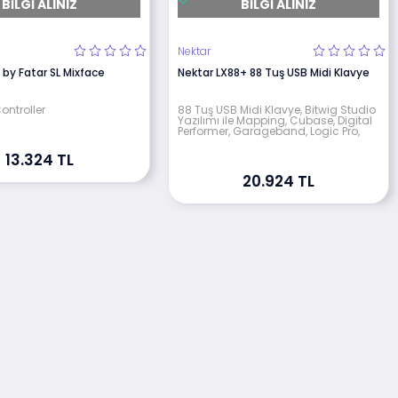
BILGI ALINIZ
BILGI ALINIZ
Nektar
 by Fatar SL Mixface
Nektar LX88+ 88 Tuş USB Midi Klavye
ontroller
88 Tuş USB Midi Klavye, Bitwig Studio
Yazılımı ile Mapping, Cubase, Digital
Performer, Garageband, Logic Pro,
13.324 TL
20.924 TL