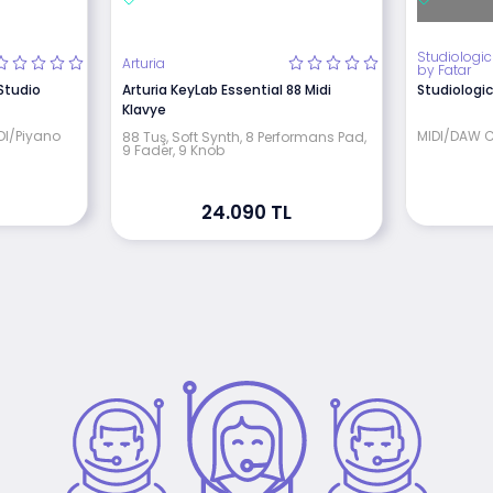
Studiologic
Arturia
by Fatar
 Studio
Arturia KeyLab Essential 88 Midi
Studiologic
Klavye
DI/Piyano
MIDI/DAW C
88 Tuş, Soft Synth, 8 Performans Pad,
9 Fader, 9 Knob
24.090 TL