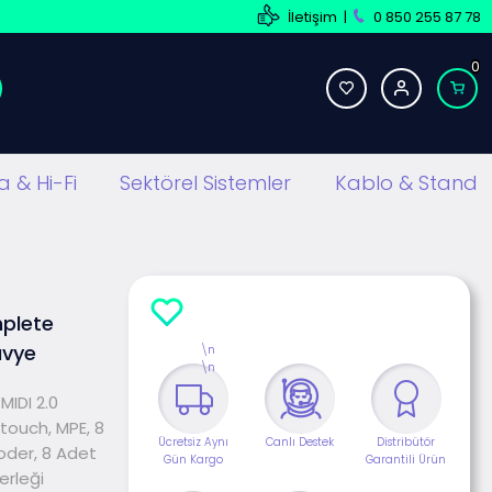
İletişim
|
0 850 255 87 78
0
 & Hi-Fi
Sektörel Sistemler
Kablo & Stand
mplete
avye
\n
\n
 MIDI 2.0
touch, MPE, 8
Ücretsiz Aynı
Canlı Destek
Distribütör
oder, 8 Adet
Gün Kargo
Garantili Ürün
erleği