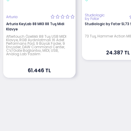
Studiologic
Arturia
by Fatar
Arturia KeyLab 88 MKII 88 Tuş Midi
Studiologic by Fatar SL73
Klavye
73 Tuş, Hammer Action MI
Aftertouch Özellikli 88 Tuş USB MIDI
Klavye, RGB Aydınlatmalı 16 Adet
Performans Pad, 9 Büyük Fader, 9
Encoder, DAW Command Center,
CV/Gate Bağlantısı, MIDI, USB,
24.387 TL
Analog Lab Yazılım
61.446 TL