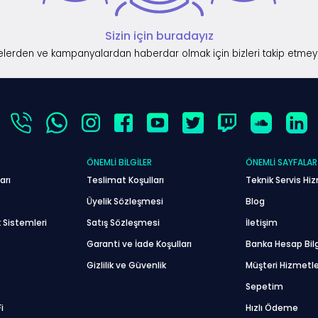
Sizin için buradayız
lerden ve kampanyalardan haberdar olmak için bizleri takip etmey
ÖNEMLI BILGILER
ÖNEMLI SAYFALAR
arı
Teslimat Koşulları
Teknik Servis Hiz
Üyelik Sözleşmesi
Blog
 Sistemleri
Satış Sözleşmesi
İletişim
Garanti ve İade Koşulları
Banka Hesap Bilg
Gizlilik ve Güvenlik
Müşteri Hizmetle
Sepetim
i
Hızlı Ödeme