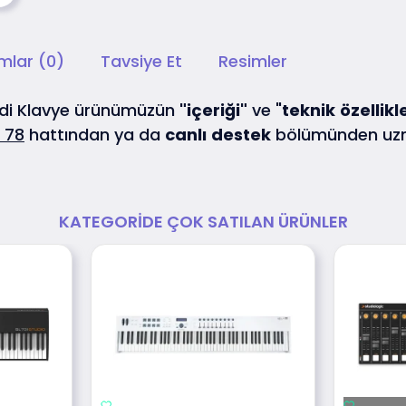
mlar (0)
Tavsiye Et
Resimler
idi Klavye ürünümüzün
"içeriği"
ve "
teknik
özellikl
 78
hattından ya da
canlı
destek
bölümünden uzma
KATEGORIDE ÇOK SATILAN ÜRÜNLER