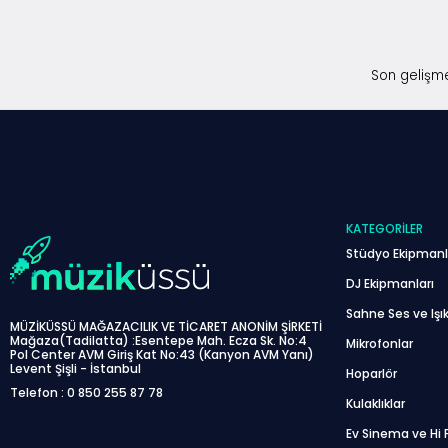
Son gelişme
KATEGORILER
Stüdyo Ekipmanl
DJ Ekipmanları
Sahne Ses ve Işık
MÜZİKÜSSÜ MAĞAZACILIK VE TİCARET ANONİM ŞİRKETİ
Mağaza(Tadilatta) :Esentepe Mah. Ecza Sk. No:4
Mikrofonlar
Pol Center AVM Giriş Kat No:43 (Kanyon AVM Yanı)
Levent Şişli - İstanbul
Hoparlör
Telefon : 0 850 255 87 78
Kulaklıklar
Ev Sinema ve Hi F