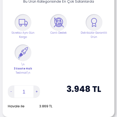
Bu Ürün Kategorisinde En Çok Satanlarda
Ücretsiz Aynı Gün
Canlı Destek
Distribütör Garantili
Kargo
Ürün
\n
3 Saate Hızlı
Teslimat\n
3.948
TL
Havale ile
3.869
TL