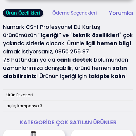
Yorumlar 
Ürün Özellikleri
Ödeme Seçenekleri
Numark CS-1 Profesyonel DJ Kartuş
ürünümüzün
"içeriği"
ve "
teknik
özellikleri
" çok
yakında sizlerle olacak. Ürünle ilgili
hemen
bilgi
almak istiyorsanız,
0850 255 87
78
hattından ya da
canlı
destek
bölümünden
uzmanlarımıza danışabilir, ürünü hemen
satın
alabilirsiniz
! Ürünün içeriği için
takipte
kalın
!
Ürün Etiketleri
açılış kampanya 3
KATEGORIDE ÇOK SATILAN ÜRÜNLER