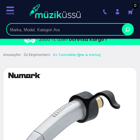
0
2000 TL Üzeri
Ücretsiz Kargo !
Anasayfa
DJ Ekipmanları
DJ Turntable İğne & Kartuş