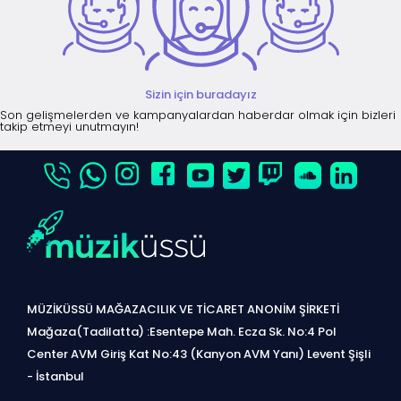
Sizin için buradayız
Son gelişmelerden ve kampanyalardan haberdar olmak için bizleri
takip etmeyi unutmayın!
MÜZİKÜSSÜ MAĞAZACILIK VE TİCARET ANONİM ŞİRKETİ
Mağaza(Tadilatta) :Esentepe Mah. Ecza Sk. No:4 Pol
Center AVM Giriş Kat No:43 (Kanyon AVM Yanı) Levent Şişli
- İstanbul