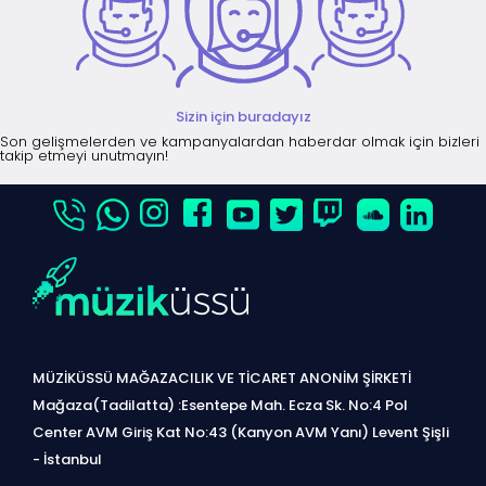
Sizin için buradayız
Son gelişmelerden ve kampanyalardan haberdar olmak için bizleri
takip etmeyi unutmayın!
MÜZİKÜSSÜ MAĞAZACILIK VE TİCARET ANONİM ŞİRKETİ
Mağaza(Tadilatta) :Esentepe Mah. Ecza Sk. No:4 Pol
Center AVM Giriş Kat No:43 (Kanyon AVM Yanı) Levent Şişli
- İstanbul