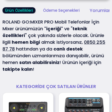
Yorumlar 
Ürün Özellikleri
Ödeme Seçenekleri
ROLAND GO:MIXER PRO Mobil Telefonlar İçin
Mixer ürünümüzün
"içeriği"
ve "
teknik
özellikleri
" çok yakında sizlerle olacak. Ürünle
ilgili
hemen
bilgi
almak istiyorsanız,
0850 255
87 78
hattından ya da
canlı
destek
bölümünden uzmanlarımıza danışabilir, ürünü
hemen
satın alabilirsiniz
! Ürünün içeriği için
takipte
kalın
!
KATEGORIDE ÇOK SATILAN ÜRÜNLER