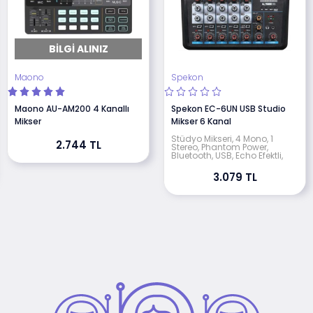
BILGI ALINIZ
Maono
Spekon
Maono AU-AM200 4 Kanallı
Spekon EC-6UN USB Studio
Mikser
Mikser 6 Kanal
Stüdyo Mikseri, 4 Mono, 1
2.744 TL
Stereo, Phantom Power,
Bluetooth, USB, Echo Efektli,
3.079 TL