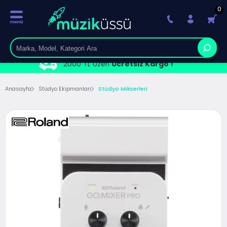
0
2000 TL Üzeri
Ücretsiz Kargo !
Anasayfa
Stüdyo Ekipmanları
Stüdyo Mikserleri