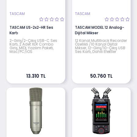
TASCAM
TASCAM
TASCAM US-2x2-HR Ses
TASCAM MODEL 12 Analog-
Kartı
Dijital Mikser
2-Giriş/2-Çıkış USB-C Ses
12 Kanal Multitrack Recorder
Kartı, 2 Adet XLR Combo
Özellikli /10 Kanal Dijital
Giriş, MIDI, Yazılım Paketi,
Mikser, 12-Giriş/10-Çıkış USB
Mac/PC/iOS
Ses Kartı, Dahili Efektler
13.310 TL
50.760 TL