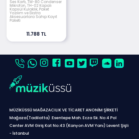
Ses Kartı, TM-80 Condenser
Mikrofon, TH-02 Kapalı
Kapsül Kulaklık, Paket
Yazılım ve Ekstra
Aksesuarlara Sahip Kayıt
Paketi
11.788 TL
MÜZİKÜSSÜ MAĞAZACILIK VE TİCARET ANONİM ŞİRKETİ
Mağaza(Tadilatta) :Esentepe Mah. Ecza Sk. No:4 Pol
Center AVM Giriş Kat No:43 (Kanyon AVM Yanı) Levent Şişli
- İstanbul