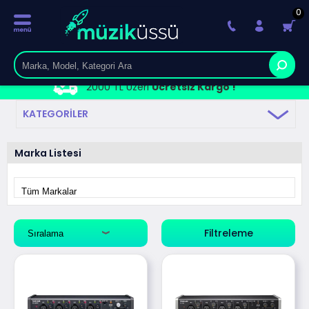
0
2000 TL Üzeri
Ücretsiz Kargo !
KATEGORILER
Marka Listesi
Filtreleme