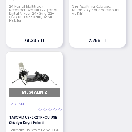
24 Kanal Multitrack
Ses Azaltma Kablosu,
Recorder Özellikli /22 Kanal
Kulaklık Ayırıcı, Shoe Mount
Dijital Mikser, 24-Giriş/22-
ve Kılıf
Çıkış USB Ses Kartı, Dahili
Efektler
74.335 TL
2.256 TL
BILGI ALINIZ
TASCAM
TASCAM US-2X2TP-CU USB
Stüdyo Kayıt Paketi
Tascam US 2x2 2 Kanal USB