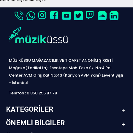
MÜZİKÜSSÜ MAĞAZACILIK VE TİCARET ANONİM ŞİRKETİ
Mağaza(Tadilatta) :Esentepe Mah. Ecza Sk. No:4 Pol
Center AVM Giriş Kat No:43 (Kanyon AVM Yanı) Levent Şişli
- İstanbul
Telefon : 0 850 255 87 78
KATEGORILER
ÖNEMLI BILGILER