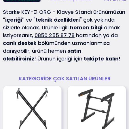
Starke KEY-E1 ORG - Klavye Standı ürünümüzün
"içeriği"
ve "
teknik
özellikleri
" çok yakında
sizlerle olacak. Ürünle ilgili
hemen
bilgi
almak
istiyorsanız,
0850 255 87 78
hattından ya da
canlı
destek
bölümünden uzmanlarımıza
danışabilir, ürünü hemen
satın
alabilirsiniz
! Ürünün içeriği için
takipte
kalın
!
KATEGORIDE ÇOK SATILAN ÜRÜNLER