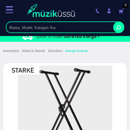
0
2000 TL Üzeri
Ücretsiz Kargo !
Anasayfa
Kablo & Stand
Standlar
Klavye Standı