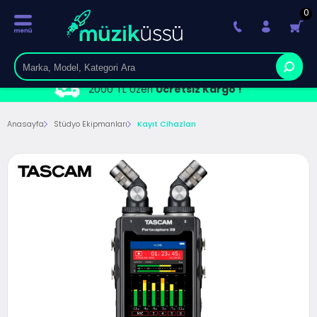
0
2000 TL Üzeri
Ücretsiz Kargo !
Anasayfa
Stüdyo Ekipmanları
Kayıt Cihazları