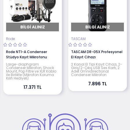
BILGI ALINIZ
BILGI ALINIZ
Rode
TASCAM
Rode NT1-A Condenser
TASCAM DR-05X Profesyonel
Stüdyo Kayıt Mikrofonu
El Kayıt Cihazı
Large-diaphgram
2 Kanal El Tipi Kayıt Cihazı, 2-
Condenser Mikrofon, Shock
Giriş/2-Çıkış USB Ses Kartı, 2
Mount, Pop Filtre ve XLR Kablo
Adet Omnidirectional
ile Birlikte (Mikrofon Koruma
Condenser Mikrofon
Kılıfı Hediyeli)
7.896 TL
17.371 TL