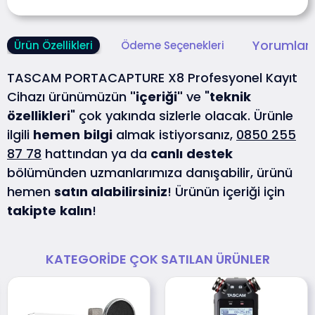
Yorumlar 
Ürün Özellikleri
Ödeme Seçenekleri
TASCAM PORTACAPTURE X8 Profesyonel Kayıt
Cihazı ürünümüzün
"içeriği"
ve "
teknik
özellikleri
" çok yakında sizlerle olacak. Ürünle
ilgili
hemen
bilgi
almak istiyorsanız,
0850 255
87 78
hattından ya da
canlı
destek
bölümünden uzmanlarımıza danışabilir, ürünü
hemen
satın alabilirsiniz
! Ürünün içeriği için
takipte
kalın
!
KATEGORIDE ÇOK SATILAN ÜRÜNLER