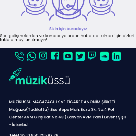
Sizin için buradayız
Son gelişmelerden ve kampanyalardan haberdar olmak için bizleri
takip etmeyi unutmayın!
MÜZİKÜSSÜ MAĞAZACILIK VE TİCARET ANONİM ŞİRKETİ
Mağaza(Tadilatta) :Esentepe Mah. Ecza Sk. No:4 Pol
Center AVM Giriş Kat No:43 (Kanyon AVM Yanı) Levent Şişli
- İstanbul
Telefon : 0 850 255 87 78