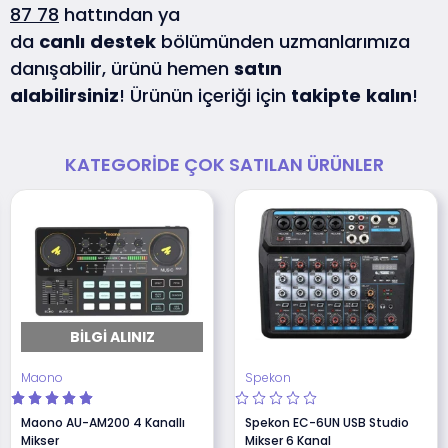
87 78
hattından ya
da
canlı
destek
bölümünden uzmanlarımıza
danışabilir, ürünü hemen
satın
alabilirsiniz
! Ürünün içeriği için
takipte
kalın
!
KATEGORIDE ÇOK SATILAN ÜRÜNLER
BILGI ALINIZ
Maono
Spekon
Maono AU-AM200 4 Kanallı
Spekon EC-6UN USB Studio
Mikser
Mikser 6 Kanal