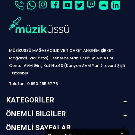
MÜZİKÜSSÜ MAĞAZACILIK VE TİCARET ANONİM ŞİRKETİ
Mağaza(Tadilatta) :Esentepe Mah. Ecza Sk. No:4 Pol
Center AVM Giriş Kat No:43 (Kanyon AVM Yanı) Levent Şişli
- İstanbul
Telefon : 0 850 255 87 78
KATEGORILER
ÖNEMLI BILGILER
ÖNEMLI SAYFALAR
x