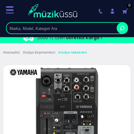
0
2000 TL Üzeri
Ücretsiz Kargo !
Anasayfa
Stüdyo Ekipmanları
Stüdyo Mikserleri