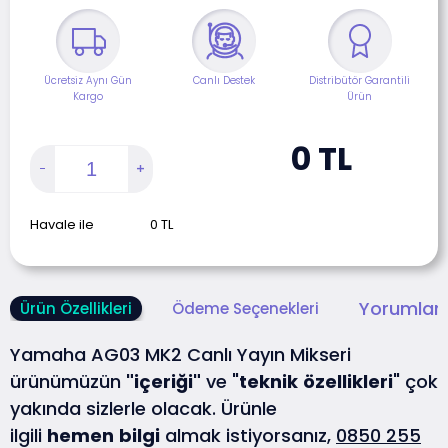
Ücretsiz Aynı Gün
Canlı Destek
Distribütör Garantili
Kargo
Ürün
0
TL
Havale ile
0
TL
Yorumlar 
Ürün Özellikleri
Ödeme Seçenekleri
Yamaha AG03 MK2 Canlı Yayın Mikseri
ürünümüzün
"içeriği"
ve "
teknik
özellikleri
" çok
yakında sizlerle olacak. Ürünle
ilgili
hemen
bilgi
almak istiyorsanız,
0850 255