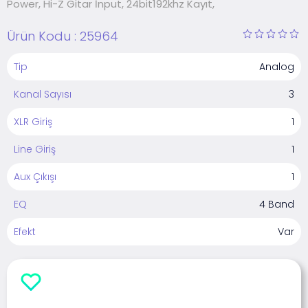
Power, Hi-Z Gitar İnput, 24bit192khz Kayıt,
Ürün Kodu :
25964
Tip
Analog
Kanal Sayısı
3
XLR Giriş
1
Line Giriş
1
Aux Çıkışı
1
EQ
4 Band
Efekt
Var