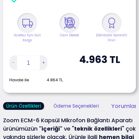
Ücretsiz Aynı Gün
Canlı Destek
Distribütör Garantili
Kargo
Ürün
4.963
TL
Havale ile
4.864
TL
Yorumlar 
Ürün Özellikleri
Ödeme Seçenekleri
Zoom ECM-6 Kapsül Mikrofon Bağlantı Aparatı
ürünümüzün
"içeriği"
ve "
teknik
özellikleri
" çok
yakında sizlerle olacak. Ürünle ilgili
hemen
bilgi