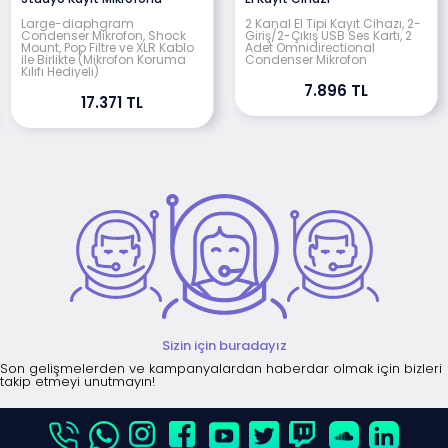
Large-diaphgram
2 Kanal El Tipi Kayıt Cihazı, 2-
Condenser Mikrofon, Shock
Giriş/2-Çıkış USB Ses Kartı, 2
Mount, Pop Filtre ve XLR Kablo
Adet Omnidirectional
ile Birlikte (Mikrofon Koruma
Condenser Mikrofon
Kılıfı Hediyeli)
7.896 TL
17.371 TL
Sizin için buradayız
Son gelişmelerden ve kampanyalardan haberdar olmak için bizleri
takip etmeyi unutmayın!