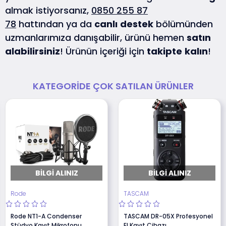
almak istiyorsanız,
0850 255 87
78
hattından ya da
canlı
destek
bölümünden
uzmanlarımıza danışabilir, ürünü hemen
satın
alabilirsiniz
! Ürünün içeriği için
takipte
kalın
!
KATEGORIDE ÇOK SATILAN ÜRÜNLER
BILGI ALINIZ
BILGI ALINIZ
Rode
TASCAM
Rode NT1-A Condenser
TASCAM DR-05X Profesyonel
Stüdyo Kayıt Mikrofonu
El Kayıt Cihazı