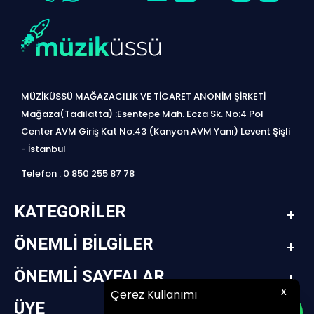
MÜZİKÜSSÜ MAĞAZACILIK VE TİCARET ANONİM ŞİRKETİ
Mağaza(Tadilatta) :Esentepe Mah. Ecza Sk. No:4 Pol
Center AVM Giriş Kat No:43 (Kanyon AVM Yanı) Levent Şişli
- İstanbul
Telefon : 0 850 255 87 78
KATEGORILER
ÖNEMLI BILGILER
ÖNEMLI SAYFALAR
x
Çerez Kullanımı
ÜYE