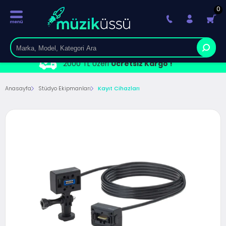
0
2000 TL Üzeri
Ücretsiz Kargo !
Anasayfa
Stüdyo Ekipmanları
Kayıt Cihazları