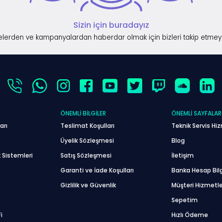
Sizin için buradayız
lerden ve kampanyalardan haberdar olmak için bizleri takip etmey
ÖNEMLI BILGILER
ÖNEMLI SAYFALAR
arı
Teslimat Koşulları
Teknik Servis Hiz
Üyelik Sözleşmesi
Blog
 Sistemleri
Satış Sözleşmesi
İletişim
Garanti ve İade Koşulları
Banka Hesap Bilg
Gizlilik ve Güvenlik
Müşteri Hizmetle
Sepetim
i
Hızlı Ödeme