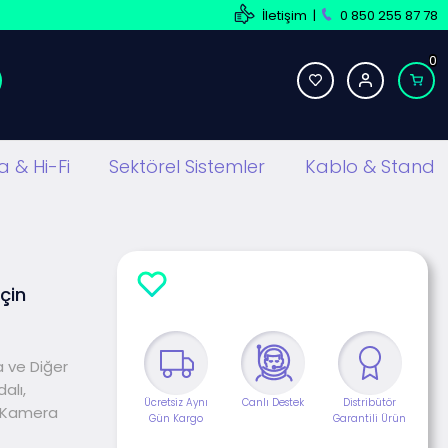
İletişim
|
0 850 255 87 78
0
 & Hi-Fi
Sektörel Sistemler
Kablo & Stand
çin
a ve Diğer
alı,
Ücretsiz Aynı
Canlı Destek
Distribütör
n Kamera
Gün Kargo
Garantili Ürün