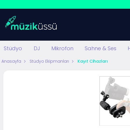
Stüdyo
DJ
Mikrofon
Sahne & Ses
Anasayfa
Stüdyo Ekipmanları
Kayıt Cihazları