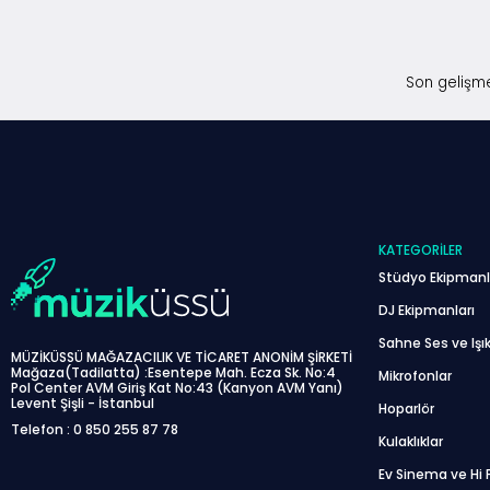
Son gelişme
KATEGORILER
Stüdyo Ekipmanl
DJ Ekipmanları
Sahne Ses ve Işık
MÜZİKÜSSÜ MAĞAZACILIK VE TİCARET ANONİM ŞİRKETİ
Mağaza(Tadilatta) :Esentepe Mah. Ecza Sk. No:4
Mikrofonlar
Pol Center AVM Giriş Kat No:43 (Kanyon AVM Yanı)
Levent Şişli - İstanbul
Hoparlör
Telefon : 0 850 255 87 78
Kulaklıklar
Ev Sinema ve Hi F