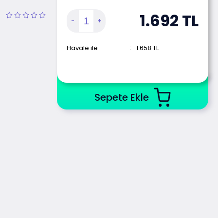
1.692
TL
Havale ile
:
1.658
TL
Sepete Ekle