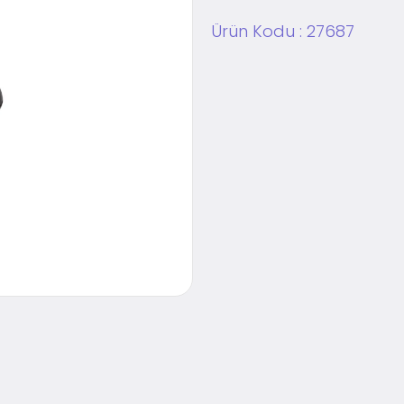
Ürün Kodu :
27687