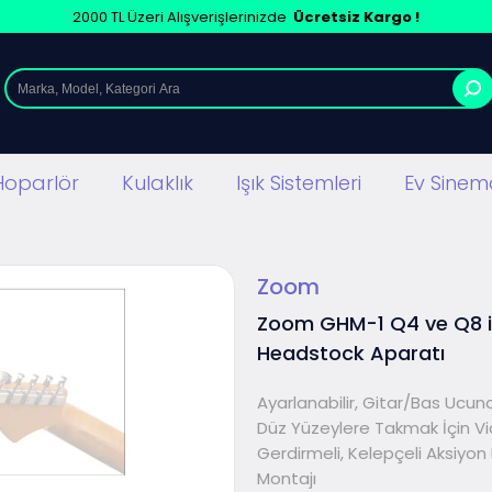
2000 TL Üzeri Alışverişlerinizde
Ücretsiz Kargo !
Hoparlör
Kulaklık
Işık Sistemleri
Ev Sinema
Zoom
Zoom GHM-1 Q4 ve Q8 i
Headstock Aparatı
Ayarlanabilir, Gitar/Bas Ucun
Düz Yüzeylere Takmak İçin Vid
Gerdirmeli, Kelepçeli Aksiyo
Montajı