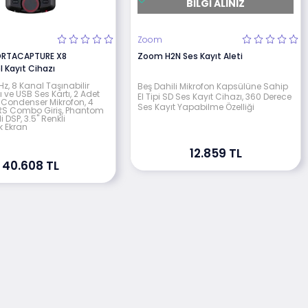
BILGI ALINIZ
Zoom
RTACAPTURE X8
Zoom H2N Ses Kayıt Aleti
 Kayıt Cihazı
Hz, 8 Kanal Taşınabilir
Beş Dahili Mikrofon Kapsülüne Sahip
ı ve USB Ses Kartı, 2 Adet
El Tipi SD Ses Kayıt Cihazı, 360 Derece
ir Condenser Mikrofon, 4
Ses Kayıt Yapabilme Özelliği
RS Combo Giriş, Phantom
i DSP, 3.5" Renkli
 Ekran
12.859 TL
40.608 TL