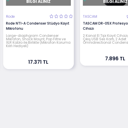
BILGI ALINIZ
BILGI ALINIZ
Rode
TASCAM
Rode NT1-A Condenser Stüdyo Kayıt
TASCAM DR-05X Profesyone
Mikrofonu
Cihazı
Large-diaphgram Condenser
2 Kanal El Tipi Kayıt Cihazı
Mikrofon, Shock Mount, Pop Filtre ve
Çıkış USB Ses Kartı, 2 Adet
XLR Kablo ile Birlikte (Mikrofon Koruma
Omnidirectional Condense
Kılıfı Hediyeli)
7.896 TL
17.371 TL