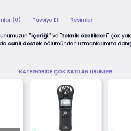
mlar (0)
Tavsiye Et
Resimler
ürünümüzün
"içeriği"
ve "
teknik
özellikleri
" çok yakı
 da
canlı
destek
bölümünden uzmanlarımıza danış
KATEGORIDE ÇOK SATILAN ÜRÜNLER