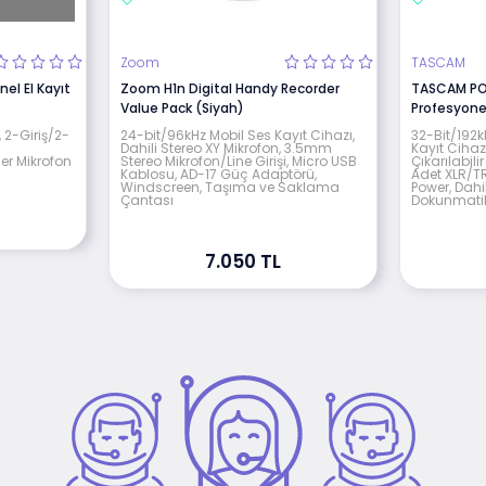
Zoom
TASCAM
l El Kayıt
Zoom H1n Digital Handy Recorder
TASCAM PO
Value Pack (Siyah)
Profesyonel
, 2-Giriş/2-
24-bit/96kHz Mobil Ses Kayıt Cihazı,
32-Bit/192k
Dahili Stereo XY Mikrofon, 3.5mm
Kayıt Cihaz
r Mikrofon
Stereo Mikrofon/Line Girişi, Micro USB
Çıkarılabil
Kablosu, AD-17 Güç Adaptörü,
Adet XLR/T
Windscreen, Taşıma ve Saklama
Power, Dahil
Çantası
Dokunmatik
7.050 TL