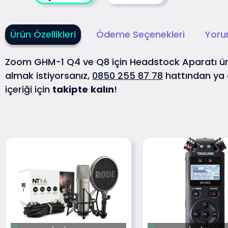
Ürün Özellikleri
Ödeme Seçenekleri
Yoru
Zoom GHM-1 Q4 ve Q8 için Headstock Aparatı 
almak istiyorsanız,
0850 255 87 78
hattından ya
içeriği için
takipte
kalın
!