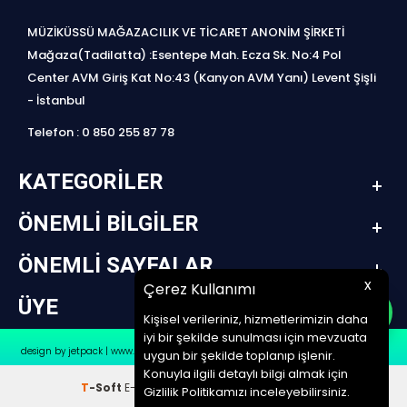
MÜZİKÜSSÜ MAĞAZACILIK VE TİCARET ANONİM ŞİRKETİ
Mağaza(Tadilatta) :Esentepe Mah. Ecza Sk. No:4 Pol
Center AVM Giriş Kat No:43 (Kanyon AVM Yanı) Levent Şişli
- İstanbul
Telefon : 0 850 255 87 78
KATEGORILER
ÖNEMLI BILGILER
ÖNEMLI SAYFALAR
x
Çerez Kullanımı
ÜYE
Kişisel verileriniz, hizmetlerimizin daha
iyi bir şekilde sunulması için mevzuata
design by jetpack | www.müziküssü.com | copyright ©2022 Tüm hakları saklıdır.
uygun bir şekilde toplanıp işlenir.
Konuyla ilgili detaylı bilgi almak için
T
-Soft
E-Ticaret
Sistemleriyle Hazırlanmıştır.
Gizlilik Politikamızı inceleyebilirsiniz.