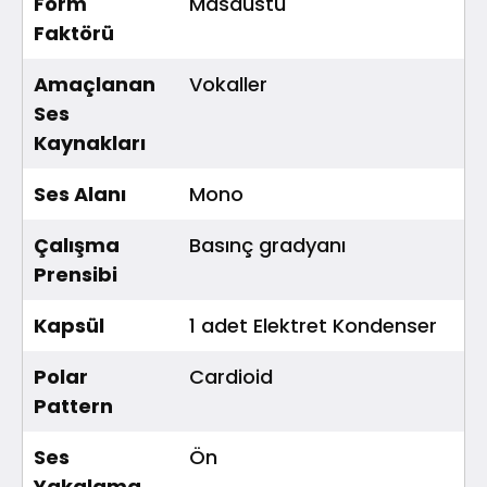
Form
Masaüstü
Faktörü
Amaçlanan
Vokaller
Ses
Kaynakları
Ses Alanı
Mono
Çalışma
Basınç gradyanı
Prensibi
Kapsül
1 adet Elektret Kondenser
Polar
Cardioid
Pattern
Ses
Ön
Yakalama