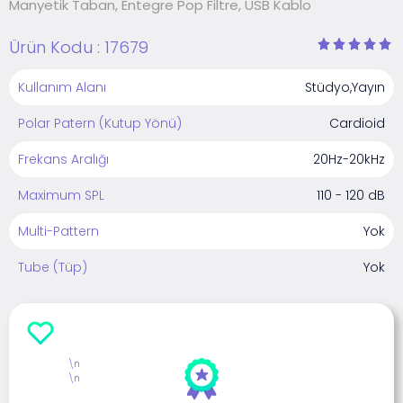
Manyetik Taban, Entegre Pop Filtre, USB Kablo
Ürün Kodu :
17679
Kullanım Alanı
Stüdyo,Yayın
Polar Patern (Kutup Yönü)
Cardioid
Frekans Aralığı
20Hz-20kHz
Maximum SPL
110 - 120 dB
Multi-Pattern
Yok
Tube (Tüp)
Yok
\n
\n