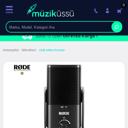
0
2000 TL Üzeri
Ücretsiz Kargo !
Anasayfa
Mikrofon
USB Mikrofonlar