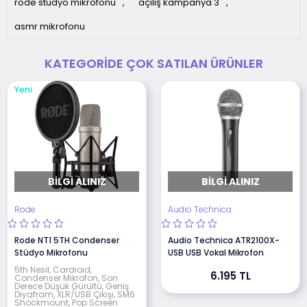
rode stüdyo mikrofonu
,
açılış kampanya 3
,
asmr mikrofonu
KATEGORIDE ÇOK SATILAN ÜRÜNLER
Yeni
BILGI ALINIZ
BILGI ALINIZ
Rode
Audio Technica
Rode NT1 5TH Condenser
Audio Technica ATR2100X-
Stüdyo Mikrofonu
USB USB Vokal Mikrofon
5th Nesil, Cardioid,
6.195 TL
Condenser Mikrofon, Son
Derece Düşük Gürültü, Geniş
Diyafram, XLR/USB Çıkışı, SM6
Shockmount, Pop Screen