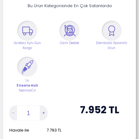
Bu Ürün Kategorisinde En Çok Satanlarda
Ücretsiz Aynı Gün
Canlı Destek
Distribütör Garantili
Kargo
Ürün
\n
3 Saate Hızlı
Teslimat\n
7.952
TL
Havale ile
7.793
TL